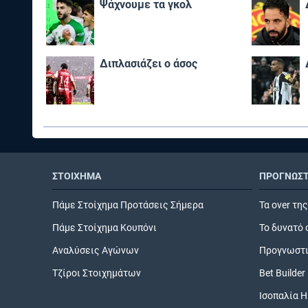
Ψάχνουμε τα γκολ
Διπλασιάζει ο άσος
ΣΤΟΙΧΗΜΑ
ΠΡΟΓΝΩΣΤ
Πάμε Στοίχημα Προτάσεις Σήμερα
Τα over τη
Πάμε Στοίχημα Κουπόνι
Το δυνατό 
Αναλύσεις Αγώνων
Προγνωστι
Τζίροι Στοιχημάτων
Bet Builder
Ισοπαλία 