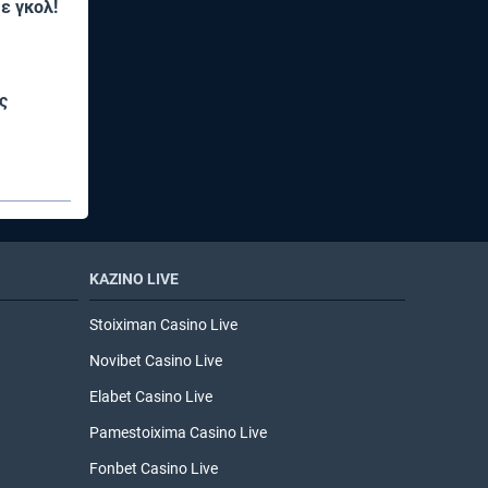
ε γκολ!
ς
ΚΑΖΙΝΟ LIVE
Stoiximan Casino Live
Novibet Casino Live
Elabet Casino Live
Pamestoixima Casino Live
Fonbet Casino Live