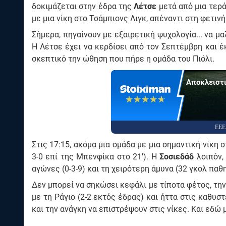
δοκιμάζεται στην έδρα της
Λέτσε
μετά από μια τερά
με μια νίκη στο Τσάμπιονς Λιγκ, απέναντι στη φετιν
Σήμερα, πηγαίνουν με εξαιρετική ψυχολογία... να μ
Η Λέτσε έχει να κερδίσει από τον Σεπτέμβρη και 
σκεπτικό την ώθηση που πήρε η ομάδα του Πιόλι.
Αποκλειστι
☆☆☆☆☆
★★★★★
ΕΕΕ
Στις 17:15, ακόμα μια ομάδα με μια σημαντική νίκη
3-0 επί της Μπενφίκα στο 21'). Η
Σοσιεδάδ
λοιπόν,
αγώνες (0-3-9) και τη χειρότερη άμυνα (32 γκολ παθη
Δεν μπορεί να σηκώσει κεφάλι με τίποτα φέτος, την
με τη Ράγιο (2-2 εκτός έδρας) και ήττα στις καθυσ
και την ανάγκη να επιστρέψουν στις νίκες. Και εδώ 