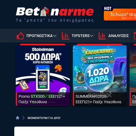
Τα δώρα* πέφ
ΕΕΕΠ | 21+ |
Τα "μπετά" του στοιχήματος
ΠΡΟΓΝΩΣΤΙΚΑ
TIPSTERS
ΑΝΑΛΥΣΕΙΣ
Promo STX500✅ ΕΕΕΠ|21+
SUMMERAKI2026✅
Π
Παίξε Υπεύθυνα
ΕΕΕΠ|21+ Παίξε Υπεύθυνα
Ε
ΜΟΜΕΝΤΟΥΜ ΓΙΑ ΔΥΟ!