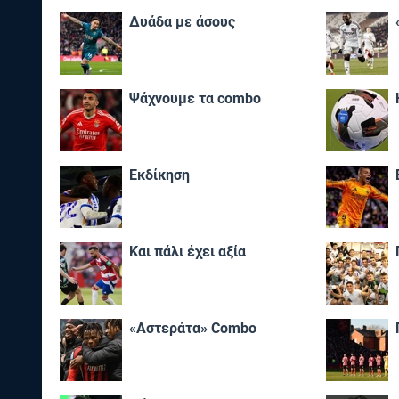
Δυάδα με άσους
Ψάχνουμε τα combo
Εκδίκηση
Και πάλι έχει αξία
«Αστεράτα» Combo