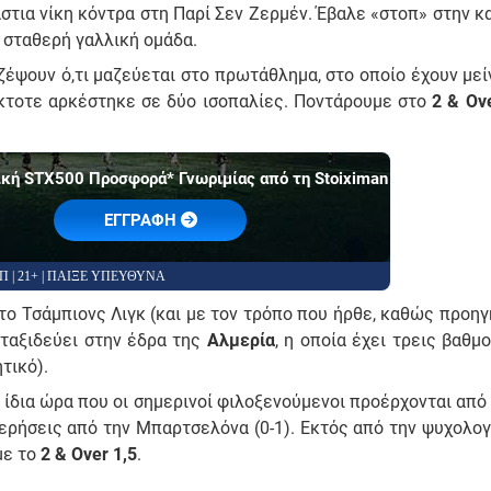
στια νίκη κόντρα στη Παρί Σεν Ζερμέν. Έβαλε «στοπ» στην 
ή σταθερή γαλλική ομάδα.
αζέψουν ό,τι μαζεύεται στο πρωτάθλημα, στο οποίο έχουν μεί
έκτοτε αρκέστηκε σε δύο ισοπαλίες. Ποντάρουμε στο
2 & Ove
κή STX500 Προσφορά* Γνωριμίας από τη Stoiximan
EΓΓΡΑΦΗ
Π | 21+ | ΠΑΙΞΕ ΥΠΕΥΘΥΝΑ
 στο Τσάμπιονς Λιγκ (και με τον τρόπο που ήρθε, καθώς προη
 ταξιδεύει στην έδρα της
Αλμερία
, η οποία έχει τρεις βαθμ
τικό).
 ίδια ώρα που οι σημερινοί φιλοξενούμενοι προέρχονται από
τερήσεις από την Μπαρτσελόνα (0-1). Εκτός από την ψυχολογ
με το
2 & Over 1,5
.