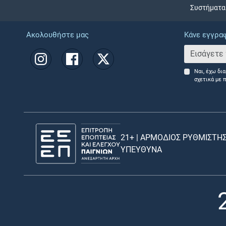
Συστήματα
Ακολουθήστε μας
Κάνε εγγραφ
Ναι, έχω δι
σχετικά με 
21+ | ΑΡΜΟΔΙΟΣ ΡΥΘΜΙΣΤΗΣ
ΥΠΕΥΘΥΝΑ