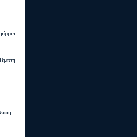
τρίμμια
 Πέμπτη
όδοση