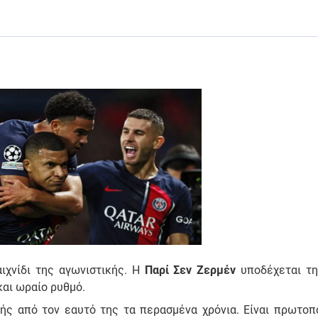
ιχνίδι της αγωνιστικής. Η
Παρί Σεν Ζερμέν
υποδέχεται τ
και ωραίο ρυθμό.
πής από τον εαυτό της τα περασμένα χρόνια. Είναι πρωτοπ