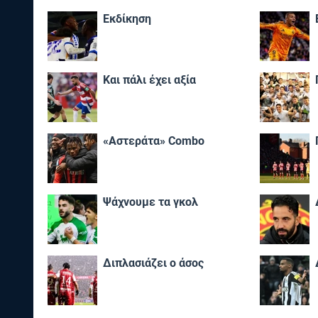
Εκδίκηση
Και πάλι έχει αξία
«Αστεράτα» Combo
Ψάχνουμε τα γκολ
Διπλασιάζει ο άσος