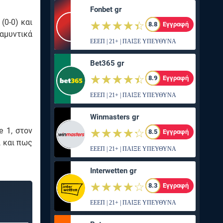
Fonbet gr
(0-0) και
☆☆☆☆☆
★★★★★
8.8
Εγγραφή
αμυντικά
ΕΕΕΠ | 21+ | ΠΑΙΞΕ ΥΠΕΥΘΥΝΑ
Bet365 gr
☆☆☆☆☆
★★★★★
8.9
Εγγραφή
ΕΕΕΠ | 21+ | ΠΑΙΞΕ ΥΠΕΥΘΥΝΑ
Winmasters gr
e 1, στον
☆☆☆☆☆
★★★★★
8.5
Εγγραφή
ι και πως
ΕΕΕΠ | 21+ | ΠΑΙΞΕ ΥΠΕΥΘΥΝΑ
Interwetten gr
☆☆☆☆☆
★★★★★
8.3
Εγγραφή
ΕΕΕΠ | 21+ | ΠΑΙΞΕ ΥΠΕΥΘΥΝΑ