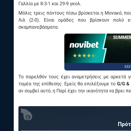
Γαλλία με 8-3-1 και 29-9 γκολ.
Μόλις τρεις πόντους πίσω βρίσκεται η Μονακό, που
Λιλ (2-0). Είναι ομάδες που βρίσκουν πολύ 
σκαμπανεβάσματα.
SUMMERA
☆☆☆☆☆
★★★★★
ΕΕΕ
Το παρελθόν τους έχει αναμετρήσεις με αρκετά γκ
τομέα της επίθεσης. Εμείς θα επιλέξουμε το
G/G & 
αν συμβεί αυτό, η Παρί έχει την ικανότητα να βρει π
Πρότ