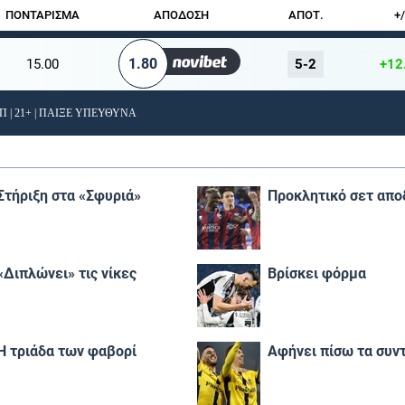
ΠΟΝΤΑΡΙΣΜΑ
ΑΠΟΔΟΣΗ
ΑΠΟΤ.
+/
1.80
15.00
5-2
+12
Π | 21+ | ΠΑΙΞΕ ΥΠΕΥΘΥΝΑ
Στήριξη στα «Σφυριά»
Προκλητικό σετ απ
«Διπλώνει» τις νίκες
Βρίσκει φόρμα
Η τριάδα των φαβορί
Αφήνει πίσω τα συν