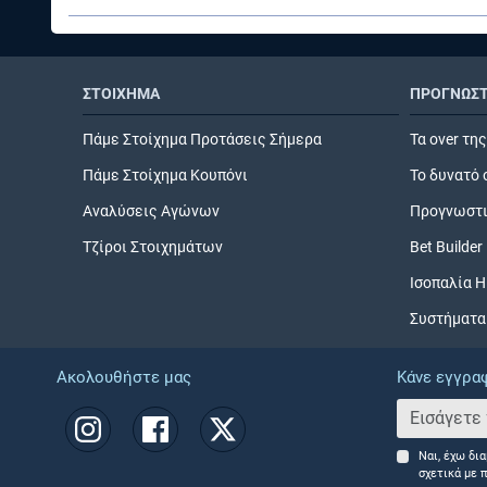
ΣΤΟΙΧΗΜΑ
ΠΡΟΓΝΩΣΤ
Πάμε Στοίχημα Προτάσεις Σήμερα
Τα over τη
Πάμε Στοίχημα Κουπόνι
Το δυνατό 
Αναλύσεις Αγώνων
Προγνωστι
Τζίροι Στοιχημάτων
Bet Builder
Ισοπαλία 
Συστήματα
Ακολουθήστε μας
Κάνε εγγραφ
Ναι, έχω δι
σχετικά με 