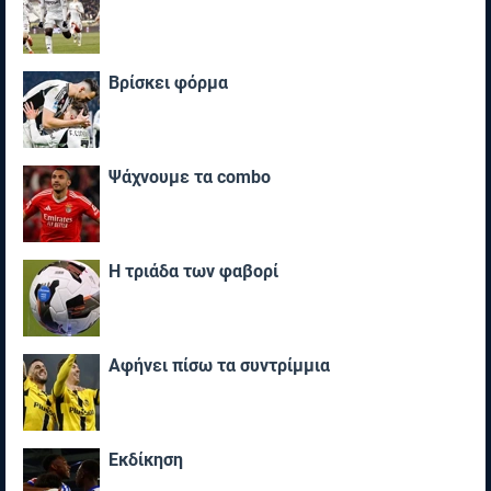
Βρίσκει φόρμα
Ψάχνουμε τα combo
Η τριάδα των φαβορί
Αφήνει πίσω τα συντρίμμια
Εκδίκηση