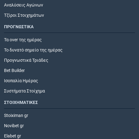
Αναλύσεις Αγώνων
Τζίροι Στοιχημάτων
ΠΡΟΓΝΩΣΤΙΚΑ
Τα over της ημέρας
Το δυνατό σημείο της ημέρας
Προγνωστικά Τριάδες
Bet Builder
Ισοπαλία Ημέρας
Συστήματα Στοίχημα
ΣΤΟΙΧΗΜΑΤΙΚΕΣ
Stoiximan gr
Novibet gr
Elabet gr