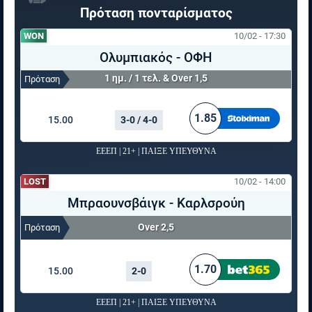
Πρόταση πονταρίσματος
WON
10/02 - 17:30
Ολυμπιακός
-
ΟΦΗ
1 ημ. / 1 τελ. & Over 1,5
Πρόταση
ΠΟΝΤΑΡΙΣΜΑ
ΑΠΟΤΕΛΕΣΜΑ
ΑΠΟΔΟΣΗ
1.85
15.00
3-0 / 4-0
ΕΕΕΠ | 21+ | ΠΑΙΞΕ ΥΠΕΥΘΥΝΑ
LOST
10/02 - 14:00
Μπραουνσβάιγκ
-
Καρλσρούη
Over 2,5
Πρόταση
ΠΟΝΤΑΡΙΣΜΑ
ΑΠΟΤΕΛΕΣΜΑ
ΑΠΟΔΟΣΗ
1.70
15.00
2-0
ΕΕΕΠ | 21+ | ΠΑΙΞΕ ΥΠΕΥΘΥΝΑ