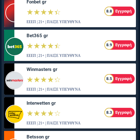
Fonbet gr
☆☆☆☆☆
★★★★★
8.8
Εγγραφή
ΕΕΕΠ | 21+ | ΠΑΙΞΕ ΥΠΕΥΘΥΝΑ
Bet365 gr
☆☆☆☆☆
★★★★★
8.9
Εγγραφή
ΕΕΕΠ | 21+ | ΠΑΙΞΕ ΥΠΕΥΘΥΝΑ
Winmasters gr
☆☆☆☆☆
★★★★★
8.5
Εγγραφή
ΕΕΕΠ | 21+ | ΠΑΙΞΕ ΥΠΕΥΘΥΝΑ
Interwetten gr
☆☆☆☆☆
★★★★★
8.3
Εγγραφή
ΕΕΕΠ | 21+ | ΠΑΙΞΕ ΥΠΕΥΘΥΝΑ
Betsson gr