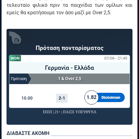
τελευταίο φιλικό πριν τα παιχνίδια των ομίλων και
εμείς θα κρατήσουμε τον άσο μαζί με Over 2,5.
Πρόταση πονταρίσματος
WON
07/06 - 21:45
Γερμανία
-
Ελλάδα
1 & Over 2,5
Πρόταση
ΠΟΝΤΑΡΙΣΜΑ
ΑΠΟΤΕΛΕΣΜΑ
ΑΠΟΔΟΣΗ
1.82
10.00
2-1
ΕΕΕΠ | 21+ | ΠΑΙΞΕ ΥΠΕΥΘΥΝΑ
ΔΙΑΒΑΣΤΕ ΑΚΟΜΗ