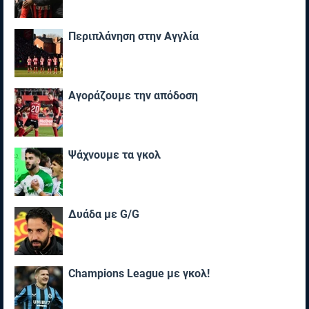
Περιπλάνηση στην Αγγλία
Αγοράζουμε την απόδοση
Ψάχνουμε τα γκολ
Δυάδα με G/G
Champions League με γκολ!