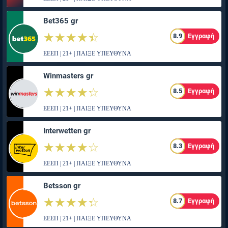
Bet365 gr
☆☆☆☆☆
★★★★★
8.9
Εγγραφή
ΕΕΕΠ | 21+ | ΠΑΙΞΕ ΥΠΕΥΘΥΝΑ
Winmasters gr
☆☆☆☆☆
★★★★★
8.5
Εγγραφή
ΕΕΕΠ | 21+ | ΠΑΙΞΕ ΥΠΕΥΘΥΝΑ
Interwetten gr
☆☆☆☆☆
★★★★★
8.3
Εγγραφή
ΕΕΕΠ | 21+ | ΠΑΙΞΕ ΥΠΕΥΘΥΝΑ
Betsson gr
☆☆☆☆☆
★★★★★
8.7
Εγγραφή
ΕΕΕΠ | 21+ | ΠΑΙΞΕ ΥΠΕΥΘΥΝΑ