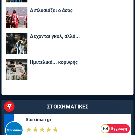
Διπλασιάζει ο άσος
Δέχονται γκολ, αλλά...
Ημιτελικά... κορυφής
ΣΤΟΙΧΗΜΑΤΙΚΕΣ
Stoiximan gr
☆☆☆☆☆
★★★★★
9.4
Εγγραφή