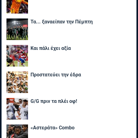
Τα... ξαναείπαν την Πέμπτη
Και πάλι έχει αξία
Προστατεύει την έδρα
G/G πριν τα πλέι οφ!
«Αστεράτα» Combo