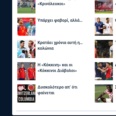
«Κρινόλευκοι»
Υπάρχει φαβορί, αλλά…
Κρατάει χρόνια αυτή η…
κολώνια
Η «Κόκκινη» και οι
«Κόκκινοι Διάβολοι»
Δυσκολότερο απ’ ότι
φαίνεται