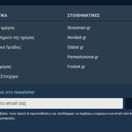
ΙΚΑ
ΣΤΟΙΧΗΜΑΤΙΚΕΣ
ς ημέρας
Stoiximan gr
σημείο της ημέρας
Novibet gr
κά Τριάδες
Elabet gr
Pamestoixima gr
Ημέρας
Fonbet gr
 Στοίχημα
ή στο newsletter
αβάσει τους όρους & προυποθέσεις και αποδέχομαι να λαμβάνω ενημερωτικά email από b
προσφορές.