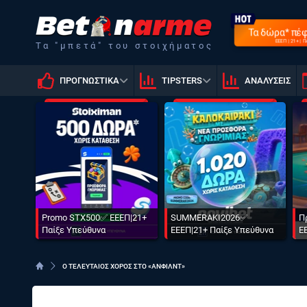
Τα δώρα* πέφ
ΕΕΕΠ | 21+ |
Τα "μπετά" του στοιχήματος
ΠΡΟΓΝΩΣΤΙΚΑ
TIPSTERS
ΑΝΑΛΥΣΕΙΣ
Promo STX500✅ ΕΕΕΠ|21+
SUMMERAKI2026✅
Π
Παίξε Υπεύθυνα
ΕΕΕΠ|21+ Παίξε Υπεύθυνα
Ε
O ΤΕΛΕΥΤΑΙΟΣ ΧΟΡΟΣ ΣΤΟ «ΑΝΦΙΛΝΤ»