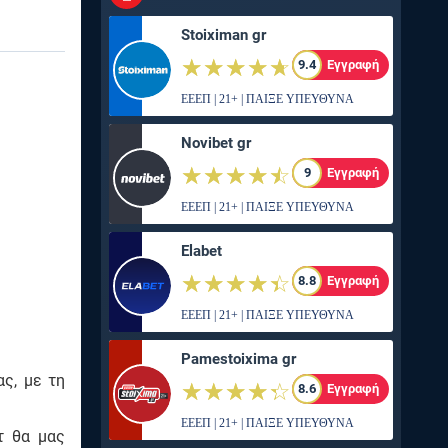
Stoiximan gr
☆☆☆☆☆
★★★★★
9.4
Εγγραφή
ΕΕΕΠ | 21+ | ΠΑΙΞΕ ΥΠΕΥΘΥΝΑ
Novibet gr
☆☆☆☆☆
★★★★★
9
Εγγραφή
ΕΕΕΠ | 21+ | ΠΑΙΞΕ ΥΠΕΥΘΥΝΑ
Elabet
☆☆☆☆☆
★★★★★
8.8
Εγγραφή
ΕΕΕΠ | 21+ | ΠΑΙΞΕ ΥΠΕΥΘΥΝΑ
Pamestoixima gr
ς, με τη
☆☆☆☆☆
★★★★★
8.6
Εγγραφή
ΕΕΕΠ | 21+ | ΠΑΙΞΕ ΥΠΕΥΘΥΝΑ
τ θα μας