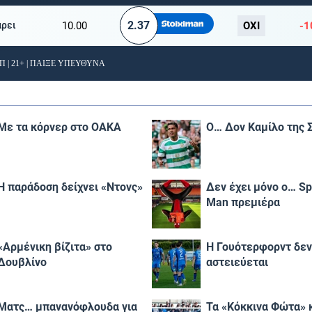
2.37
άρει
10.00
OXI
-1
Π | 21+ | ΠΑΙΞΕ ΥΠΕΥΘΥΝΑ
Με τα κόρνερ στο ΟΑΚΑ
Ο… Δον Καμίλο της 
Η παράδοση δείχνει «Ντονς»
Δεν έχει μόνο ο… Sp
Man πρεμιέρα
«Αρμένικη βίζιτα» στο
Η Γουότερφορντ δεν
Δουβλίνο
αστειεύεται
Mατς… μπανανόφλουδα για
Τα «Κόκκινα Φώτα» κ