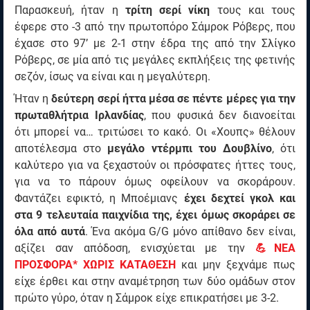
Παρασκευή, ήταν η
τρίτη σερί νίκη
τους και τους
έφερε στο -3 από την πρωτοπόρο Σάμροκ Ρόβερς, που
έχασε στο 97’ με 2-1 στην έδρα της από την Σλίγκο
Ρόβερς, σε μία από τις μεγάλες εκπλήξεις της φετινής
σεζόν, ίσως να είναι και η μεγαλύτερη.
Ήταν η
δεύτερη σερί ήττα μέσα σε πέντε μέρες για την
πρωταθλήτρια Ιρλανδίας
, που φυσικά δεν διανοείται
ότι μπορεί να… τριτώσει το κακό. Οι «Χουπς» θέλουν
αποτέλεσμα στο
μεγάλο ντέρμπι του Δουβλίνο
, ότι
καλύτερο για να ξεχαστούν οι πρόσφατες ήττες τους,
για να το πάρουν όμως οφείλουν να σκοράρουν.
Φαντάζει εφικτό, η Μποέμιανς
έχει δεχτεί γκολ και
στα 9 τελευταία παιχνίδια της, έχει όμως σκοράρει σε
όλα από αυτά
. Ένα ακόμα G/G μόνο απίθανο δεν είναι,
αξίζει σαν απόδοση, ενισχύεται με την
💪ΝΕΑ
ΠΡΟΣΦΟΡΑ* ΧΩΡΙΣ ΚΑΤΑΘΕΣΗ
και μην ξεχνάμε πως
είχε έρθει και στην αναμέτρηση των δύο ομάδων στον
πρώτο γύρο, όταν η Σάμροκ είχε επικρατήσει με 3-2.