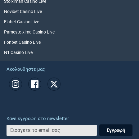
Stoiximan Casino Live
Novibet Casino Live
Elabet Casino Live
Pamestoixima Casino Live
Fonbet Casino Live
N1 Casino Live
Ακολουθήστε μας
Κάνε εγγραφή στο newsletter
Εγγραφή