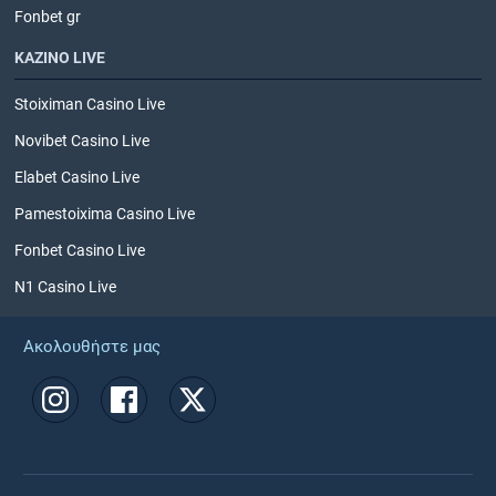
Fonbet gr
ΚΑΖΙΝΟ LIVE
Stoiximan Casino Live
Novibet Casino Live
Elabet Casino Live
Pamestoixima Casino Live
Fonbet Casino Live
N1 Casino Live
Ακολουθήστε μας