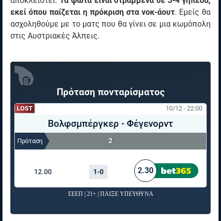
αποκλειστεί.
Τα φώτα είναι στραμμένα σε 3-4 γήπεδα,
εκεί όπου παίζεται η πρόκριση στα νοκ-άουτ
. Εμείς θα
ασχοληθούμε με το ματς που θα γίνει σε μια κωμόπολη
στις Αυστριακές Άλπεις.
Πρόταση πονταρίσματος
LOST
10/12 - 22:00
Βολφσμπέργκερ
-
Φέγενορντ
2
Πρόταση
ΠΟΝΤΑΡΙΣΜΑ
ΑΠΟΤΕΛΕΣΜΑ
ΑΠΟΔΟΣΗ
2.30
12.00
1-0
ΕΕΕΠ | 21+ | ΠΑΙΞΕ ΥΠΕΥΘΥΝΑ