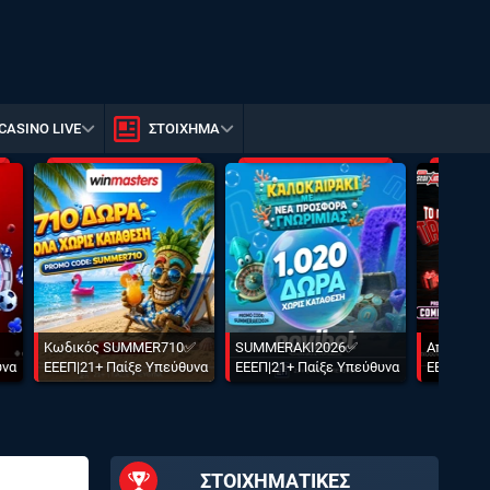
CASINO LIVE
ΣΤΟΙΧΗΜΑ
Κωδικός SUMMER710✅
SUMMERAKI2026✅
Αποκλεισ
υνα
ΕΕΕΠ|21+ Παίξε Υπεύθυνα
ΕΕΕΠ|21+ Παίξε Υπεύθυνα
ΕΕΕΠ|21+
ΣΤΟΙΧΗΜΑΤΙΚΕΣ