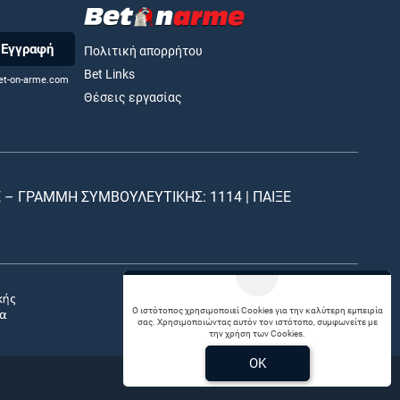
Εγγραφή
Πολιτική απορρήτου
Bet Links
et-on-arme.com
Θέσεις εργασίας
 – ΓΡΑΜΜΗ ΣΥΜΒΟΥΛΕΥΤΙΚΗΣ: 1114 |
ΠΑΙΞΕ
Ο ιστότοπος χρησιμοποιεί Cookies για την καλύτερη εμπειρία
σας. Χρησιμοποιώντας αυτόν τον ιστότοπο, συμφωνείτε με
την χρήση των Cookies.
OK