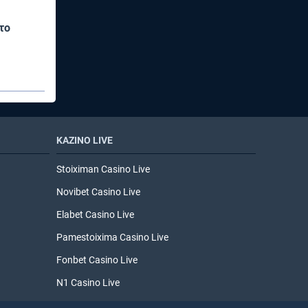
το
ΚΑΖΙΝΟ LIVE
Stoiximan Casino Live
Novibet Casino Live
Elabet Casino Live
Pamestoixima Casino Live
Fonbet Casino Live
N1 Casino Live