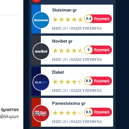
Stoiximan gr
☆☆☆☆☆
★★★★★
9.4
Εγγραφή
ΕΕΕΠ | 21+ | ΠΑΙΞΕ ΥΠΕΥΘΥΝΑ
Novibet gr
☆☆☆☆☆
★★★★★
9
Εγγραφή
ΕΕΕΠ | 21+ | ΠΑΙΞΕ ΥΠΕΥΘΥΝΑ
Elabet
☆☆☆☆☆
★★★★★
8.8
Εγγραφή
ΕΕΕΠ | 21+ | ΠΑΙΞΕ ΥΠΕΥΘΥΝΑ
Pamestoixima gr
,
ήμασταν
☆☆☆☆☆
★★★★★
8.6
Εγγραφή
μβόλιμων
ΕΕΕΠ | 21+ | ΠΑΙΞΕ ΥΠΕΥΘΥΝΑ