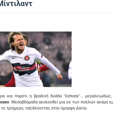
 Μίντιλαντ
ρα και παρότι η βραδινή δυάδα "έσπασε"... μεγαλειωδώς
ριακο
. Μεσοβδόμαδα ακολουθεί μια εκ των πολλών ακόμα ε
 το τριήμερο, ταξιδεύοντας στην όμορφη Δανία.