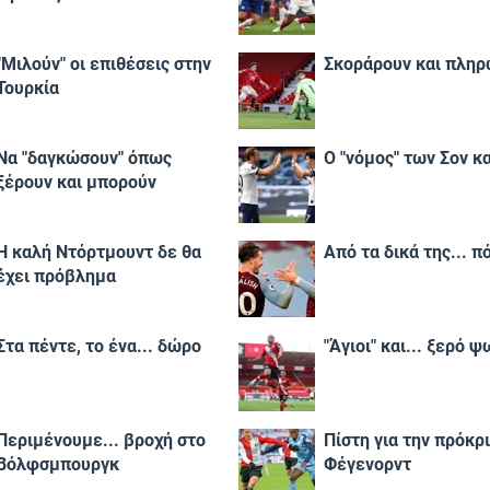
"Μιλούν" οι επιθέσεις στην
Σκοράρουν και πλη
Τουρκία
Να "δαγκώσουν" όπως
Ο "νόμος" των Σον κα
ξέρουν και μπορούν
Η καλή Ντόρτμουντ δε θα
Από τα δικά της... π
έχει πρόβλημα
Στα πέντε, το ένα... δώρο
"Άγιοι" και... ξερό ψ
Περιμένουμε... βροχή στο
Πίστη για την πρόκρ
Βόλφσμπουργκ
Φέγενορντ