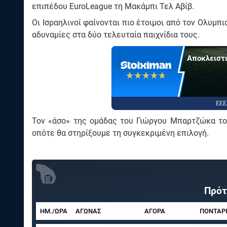
επιπέδου EuroLeague τη Μακάμπι Τελ Αβίβ.
Οι Ισραηλινοί φαίνονται πιο έτοιμοι από τον Ολυμπ
αδυναμίες στα δύο τελευταία παιχνίδια τους.
Αποκλειστι
☆☆☆☆☆
★★★★★
ΕΕΕ
Τον «άσο» της ομάδας του Γιώργου Μπαρτζώκα τον
οπότε θα στηρίξουμε τη συγκεκριμένη επιλογή.
Πρότ
ΗΜ./ΩΡΑ
ΑΓΩΝΑΣ
ΑΓΟΡΑ
ΠΟΝΤΑΡ