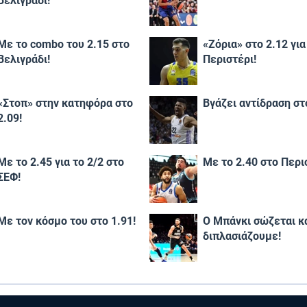
Βελιγράδι!
Με το combo του 2.15 στο
«Ζόρια» στο 2.12 για
Βελιγράδι!
Περιστέρι!
«Στοπ» στην κατηφόρα στο
Βγάζει αντίδραση στο
2.09!
Με το 2.45 για το 2/2 στο
Με το 2.40 στο Περι
ΣΕΦ!
Με τον κόσμο του στο 1.91!
Ο Μπάνκι σώζεται κα
διπλασιάζουμε!