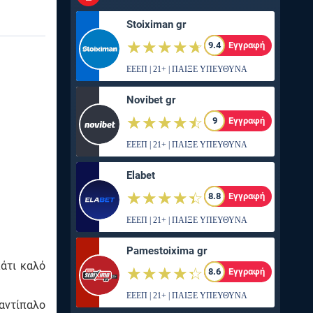
Stoiximan gr
☆☆☆☆☆
★★★★★
9.4
Εγγραφή
ΕΕΕΠ | 21+ | ΠΑΙΞΕ ΥΠΕΥΘΥΝΑ
Novibet gr
☆☆☆☆☆
★★★★★
9
Εγγραφή
ΕΕΕΠ | 21+ | ΠΑΙΞΕ ΥΠΕΥΘΥΝΑ
Elabet
☆☆☆☆☆
★★★★★
8.8
Εγγραφή
ΕΕΕΠ | 21+ | ΠΑΙΞΕ ΥΠΕΥΘΥΝΑ
Pamestoixima gr
άτι καλό
☆☆☆☆☆
★★★★★
8.6
Εγγραφή
ΕΕΕΠ | 21+ | ΠΑΙΞΕ ΥΠΕΥΘΥΝΑ
 αντίπαλο