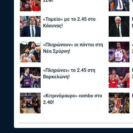
ΣΕΦ!
«Ταμείο» με το 2.45 στο
Κάουνας!
«Πληρώνουν» οι πόντοι στη
Νέα Σμύρνη!
«Πληρώνει» το 2.45 στη
Βαρκελώνη!
«Κιτρινόμαυρο» combo στο
2.40!