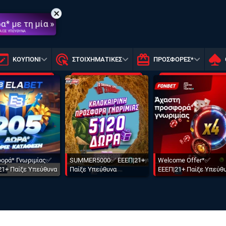
* με τη μία »
 ΠΑΙΞΕ ΥΠΕΥΘΥΝΑ
ΚΟΥΠΟΝΙ
ΣΤΟΙΧΗΜΑΤΙΚΕΣ
ΠΡΟΣΦΟΡΕΣ*
ορά* Γνωριμίας✅
SUMMER5000✅ ΕΕΕΠ|21+
Welcome Offer*✅
21+ Παίξε Υπεύθυνα
Παίξε Υπεύθυνα
ΕΕΕΠ|21+ Παίξε Υπεύθ