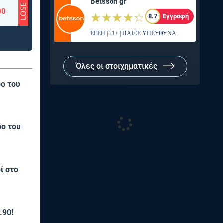
Betsson gr
00
☆☆☆☆☆
★★★★★
8.7
Εγγραφή
ΕΕΕΠ | 21+ | ΠΑΙΞΕ ΥΠΕΥΘΥΝΑ
Όλες οι στοιχηματικές
o του
bo του
ί στο
.90!