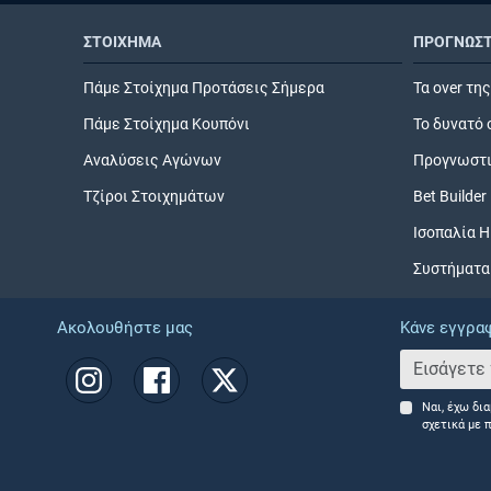
ΣΤΟΙΧΗΜΑ
ΠΡΟΓΝΩΣΤ
Πάμε Στοίχημα Προτάσεις Σήμερα
Τα over τη
Πάμε Στοίχημα Κουπόνι
Το δυνατό 
Αναλύσεις Αγώνων
Προγνωστι
Τζίροι Στοιχημάτων
Bet Builder
Ισοπαλία 
Συστήματα
Ακολουθήστε μας
Κάνε εγγραφ
Ναι, έχω δι
σχετικά με 