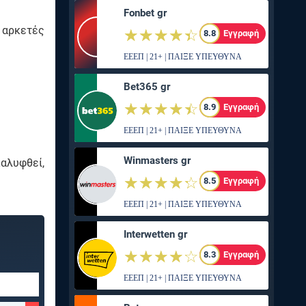
Fonbet gr
ν αρκετές
☆☆☆☆☆
★★★★★
8.8
Εγγραφή
ΕΕΕΠ | 21+ | ΠΑΙΞΕ ΥΠΕΥΘΥΝΑ
Bet365 gr
☆☆☆☆☆
★★★★★
8.9
Εγγραφή
ΕΕΕΠ | 21+ | ΠΑΙΞΕ ΥΠΕΥΘΥΝΑ
Winmasters gr
αλυφθεί,
☆☆☆☆☆
★★★★★
8.5
Εγγραφή
ΕΕΕΠ | 21+ | ΠΑΙΞΕ ΥΠΕΥΘΥΝΑ
Interwetten gr
☆☆☆☆☆
★★★★★
8.3
Εγγραφή
ΕΕΕΠ | 21+ | ΠΑΙΞΕ ΥΠΕΥΘΥΝΑ