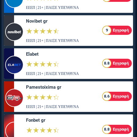
ΕΕΕΠ | 21+ | ΠΑΙΞΕ ΥΠΕΥΘΥΝΑ
Novibet gr
☆☆☆☆☆
★★★★★
9
Εγγραφή
ΕΕΕΠ | 21+ | ΠΑΙΞΕ ΥΠΕΥΘΥΝΑ
Elabet
☆☆☆☆☆
★★★★★
8.8
Εγγραφή
ΕΕΕΠ | 21+ | ΠΑΙΞΕ ΥΠΕΥΘΥΝΑ
Pamestoixima gr
☆☆☆☆☆
★★★★★
8.6
Εγγραφή
ΕΕΕΠ | 21+ | ΠΑΙΞΕ ΥΠΕΥΘΥΝΑ
Fonbet gr
☆☆☆☆☆
★★★★★
8.8
Εγγραφή