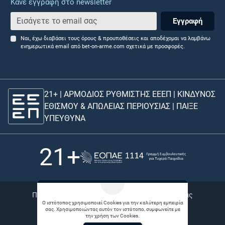
Κάνε εγγραφή στο newsletter
Εγγραφή
Ναι, έχω διαβάσει τους όρους & προυποθέσεις και αποδέχομαι να λαμβάνω
ενημερωτικά email από bet-on-arme.com σχετικά με προσφορές.
21+ | ΑΡΜΟΔΙΟΣ ΡΥΘΜΙΣΤΗΣ ΕΕΕΠ | ΚΙΝΔΥΝΟΣ
ΕΘΙΣΜΟΥ & ΑΠΩΛΕΙΑΣ ΠΕΡΙΟΥΣΙΑΣ |
ΠΑΙΞΕ
ΥΠΕΥΘΥΝΑ
21+
Πολιτική απορρήτου |
Bet Links |
Θέσεις εργασίας
Ο ιστότοπος χρησιμοποιεί Cookies για την καλύτερη εμπειρία
σας. Χρησιμοποιώντας αυτόν τον ιστότοπο, συμφωνείτε με
© 2026 Betonarme
την χρήση των Cookies.