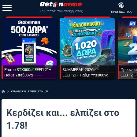
Τα "μπετά" του στοιχήματος
ΠΡΟΓΝΩΣΤΙΚΑ
Promo STX500✅ ΕΕΕΠ|21+
SUMMERAKI2026✅
Προσφορ
Παίξε Υπεύθυνα
ΕΕΕΠ|21+ Παίξε Υπεύθυνα
ΕΕΕΠ|21+
ΚΕΡΔΙΖΕΙ ΚΑΙ... ΕΛΠΙΖΕΙ ΣΤΟ 1.78!
Κερδίζει και... ελπίζει στο
1.78!