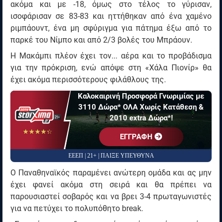
ακόμα και με -18, όμως στο τέλος το γύρισαν,
ισοφάρισαν σε 83-83 και ηττήθηκαν από ένα χαμένο
ριμπάουντ, ένα μη σφύριγμα για πάτημα έξω από το
παρκέ του Νίμπο και από 2/3 βολές του Μπράουν.
Η Μακάμπι πλέον έχει τον... αέρα και το προβάδισμα
για την πρόκριση, ενώ απόψε στη «Χάλα Πιονίρ» θα
έχει ακόμα περισσότερους φιλάθλους της.
Καλοκαιρινή Προσφορά Γνωριμίας με
3110 Δώρα* ΟΛΑ Χωρίς Κατάθεση &
2010 extra Δώρα*!
☆☆☆☆☆
★★★★★
EΓΓΡΑΦΗ
ΕΕΕΠ | 21+ | ΠΑΙΞΕ ΥΠΕΥΘΥΝΑ
Ο Παναθηναϊκός παραμένει ανώτερη ομάδα και ας μην
έχει φανεί ακόμα στη σειρά και θα πρέπει να
παρουσιαστεί σοβαρός και να βρει 3-4 πρωταγωνιστές
για να πετύχει το πολυπόθητο break.