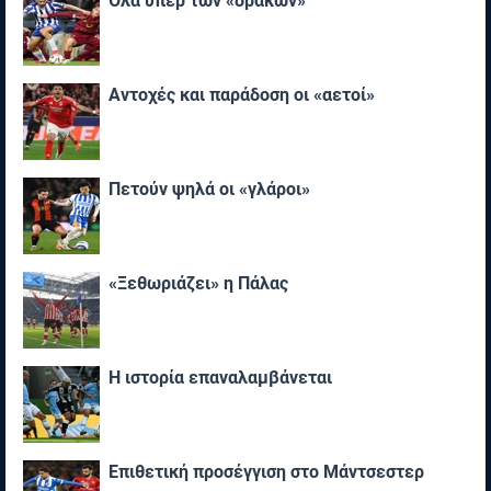
Όλα υπέρ των «δράκων»
Αντοχές και παράδοση οι «αετοί»
Πετούν ψηλά οι «γλάροι»
«Ξεθωριάζει» η Πάλας
Η ιστορία επαναλαμβάνεται
Επιθετική προσέγγιση στο Μάντσεστερ