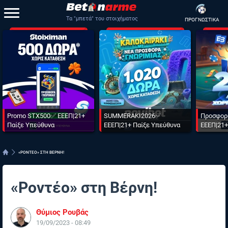
Τα "μπετά" του στοιχήματος
ΠΡΟΓΝΩΣΤΙΚΑ
Promo STX500✅ ΕΕΕΠ|21+
SUMMERAKI2026✅
Προσφορ
Παίξε Υπεύθυνα
ΕΕΕΠ|21+ Παίξε Υπεύθυνα
ΕΕΕΠ|21+
«ΡΟΝΤΕΟ» ΣΤΗ ΒΕΡΝΗ!
«Ροντέο» στη Βέρνη!
Θύμιος Ρουβάς
19/09/2023 - 08:49