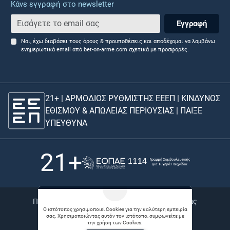
Κάνε εγγραφή στο newsletter
Εγγραφή
Ναι, έχω διαβάσει τους όρους & προυποθέσεις και αποδέχομαι να λαμβάνω
ενημερωτικά email από bet-on-arme.com σχετικά με προσφορές.
21+ | ΑΡΜΟΔΙΟΣ ΡΥΘΜΙΣΤΗΣ ΕΕΕΠ | ΚΙΝΔΥΝΟΣ
ΕΘΙΣΜΟΥ & ΑΠΩΛΕΙΑΣ ΠΕΡΙΟΥΣΙΑΣ |
ΠΑΙΞΕ
ΥΠΕΥΘΥΝΑ
21+
Πολιτική απορρήτου |
Bet Links |
Θέσεις εργασίας
Ο ιστότοπος χρησιμοποιεί Cookies για την καλύτερη εμπειρία
σας. Χρησιμοποιώντας αυτόν τον ιστότοπο, συμφωνείτε με
© 2026 Betonarme
την χρήση των Cookies.