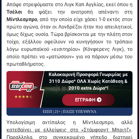
Απόψε στρεφόμαστε στο Λιγκ Καπ Αγγλίας, εκεί όπου η
Τσέλσι
θα ψάξει την ανατροπή απέναντι στη
Μίντλεσμπρο
, από την οποία είχε χάσει 1-0 εκτός στον
πρώτο αγώνα, όταν οι Λονδρέζοι ήταν πιο απειλητικοί,
όμως δίχως ουσία. Τώρα βρίσκονται με την πλάτη στον
τοίχο, εξάλλου οφείλουν να κυνηγήσουν το τρόπαιο
λόγω ευρωπαϊκού «εισιτηρίου» (Κόνφερενς Λιγκ), το
οποίο πρέπει να «ματώσουν» για να πάρουν μέσω του
πρωταθλήματος.
Καλοκαιρινή Προσφορά Γνωριμίας με
3110 Δώρα* ΟΛΑ Χωρίς Κατάθεση &
2010 extra Δώρα*!
☆☆☆☆☆
★★★★★
EΓΓΡΑΦΗ
ΕΕΕΠ | 21+ | ΠΑΙΞΕ ΥΠΕΥΘΥΝΑ
Υπολογίσιμη αντίπαλος η Μίντλεσμπρο, αλλά
κατεβαίνει με ελλείψεις στο «Στάμφορντ Μπριτζ»
.
Παραλληλα, στο συγκεκριμένο γήπεδο διατηρεί