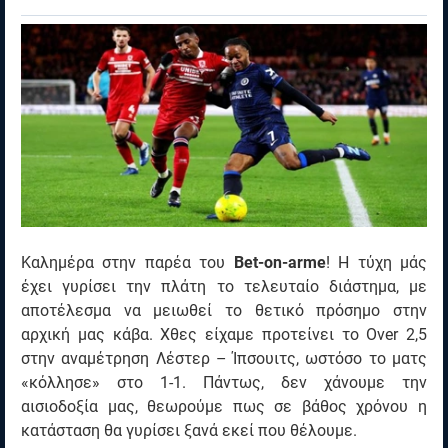
Καλημέρα στην παρέα του
Bet-on-arme
! Η τύχη μάς
έχει γυρίσει την πλάτη το τελευταίο διάστημα, με
αποτέλεσμα να μειωθεί το θετικό πρόσημο στην
αρχική μας κάβα. Χθες είχαμε προτείνει το Over 2,5
στην αναμέτρηση Λέστερ – Ίπσουιτς, ωστόσο το ματς
«κόλλησε» στο 1-1. Πάντως, δεν χάνουμε την
αισιοδοξία μας, θεωρούμε πως σε βάθος χρόνου η
κατάσταση θα γυρίσει ξανά εκεί που θέλουμε.