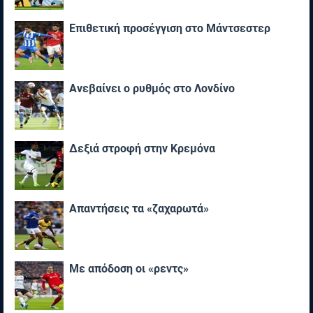
Επιθετική προσέγγιση στο Μάντσεστερ
Ανεβαίνει ο ρυθμός στο Λονδίνο
Δεξιά στροφή στην Κρεμόνα
Απαντήσεις τα «ζαχαρωτά»
Με απόδοση οι «ρεντς»