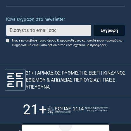
Κάνε εγγραφή στο newsletter
Εγγραφή
Ναι, έχω διαβάσει τους όρους & προυποθέσεις και αποδέχομαι να λαμβάνω
ενημερωτικά email από bet-on-arme.com σχετικά με προσφορές.
21+ | ΑΡΜΟΔΙΟΣ ΡΥΘΜΙΣΤΗΣ ΕΕΕΠ | ΚΙΝΔΥΝΟΣ
ΕΘΙΣΜΟΥ & ΑΠΩΛΕΙΑΣ ΠΕΡΙΟΥΣΙΑΣ |
ΠΑΙΞΕ
ΥΠΕΥΘΥΝΑ
21+