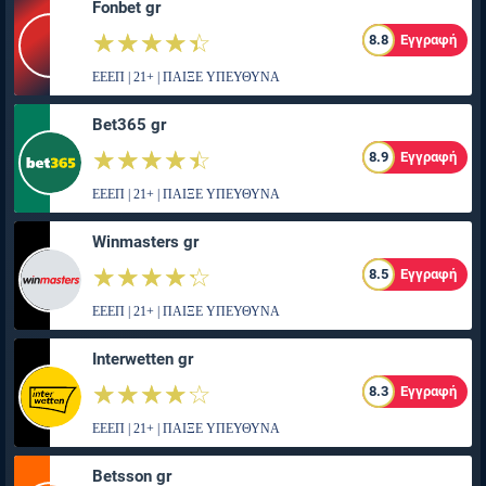
Fonbet gr
☆☆☆☆☆
★★★★★
8.8
Εγγραφή
ΕΕΕΠ | 21+ | ΠΑΙΞΕ ΥΠΕΥΘΥΝΑ
Bet365 gr
☆☆☆☆☆
★★★★★
8.9
Εγγραφή
ΕΕΕΠ | 21+ | ΠΑΙΞΕ ΥΠΕΥΘΥΝΑ
Winmasters gr
☆☆☆☆☆
★★★★★
8.5
Εγγραφή
ΕΕΕΠ | 21+ | ΠΑΙΞΕ ΥΠΕΥΘΥΝΑ
Interwetten gr
☆☆☆☆☆
★★★★★
8.3
Εγγραφή
ΕΕΕΠ | 21+ | ΠΑΙΞΕ ΥΠΕΥΘΥΝΑ
Betsson gr