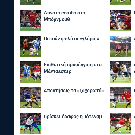
Δυνατό combo στο
Μπόρνμουθ
Πετούν ψηλά οι «γλάροι»
Επιθετική προσέγγιση στο
Μάντσεστερ
Απαντήσεις τα «ζαχαρωτά»
Βρίσκει έδαφος η Τότεναμ