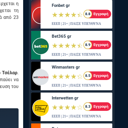
έρχεται η
Fonbet gr
εται τη
☆☆☆☆☆
★★★★★
8.8
Εγγραφή
ά από 23
ΕΕΕΠ | 21+ | ΠΑΙΞΕ ΥΠΕΥΘΥΝΑ
Bet365 gr
☆☆☆☆☆
★★★★★
8.9
Εγγραφή
ΕΕΕΠ | 21+ | ΠΑΙΞΕ ΥΠΕΥΘΥΝΑ
Winmasters gr
ρ
Τσέλαρ
.
☆☆☆☆☆
★★★★★
8.5
Εγγραφή
παύει να
ΕΕΕΠ | 21+ | ΠΑΙΞΕ ΥΠΕΥΘΥΝΑ
λευση του
Interwetten gr
☆☆☆☆☆
★★★★★
8.3
Εγγραφή
ΕΕΕΠ | 21+ | ΠΑΙΞΕ ΥΠΕΥΘΥΝΑ