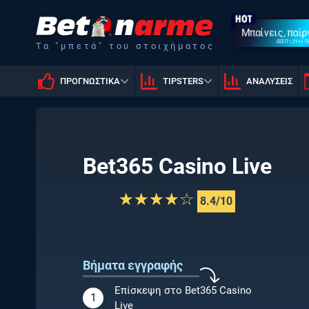
Μπαίνεις, παίρ
ΕΕΕΠ | 21+ |
Τα "μπετά" του στοιχήματος
ΠΡΟΓΝΩΣΤΙΚΑ
TIPSTERS
ΑΝΑΛΥΣΕΙΣ
Bet365 Casino Live
☆☆☆☆☆
★★★★★
8.4/10
Βήματα εγγραφής
Επίσκεψη στο Bet365 Casino
1
Live