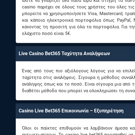
ώστε να γνωρίζει ανά πάσα ώρα και στιγμή τα πάντα
casino παρέχει σε όλους τους χρήστες του όλες τι
μπορείτε να χρησιμοποιήσετε Visa, Mastercard, τρα
και κάποια ηλεκτρονικά πορτοφόλια όπως PayPal, Ne
κάνοντας τη προσιτή για όλα τα πορτοφόλια. Για την
ελάχιστο ποσό είναι 5€.
Live Casino Bet365 Ταχύτητα Αναλήψεων
Ένας από τους πιο αξιόλογους λόγους για να επιλέξε
ταχύτητα στις αναλήψεις. Σίγουρα η μέθοδος συνα
ανάληψης όπως και το ποσό. Είναι σίγουρα μια από 
διαθέτει μέθοδο που μπορεί να ολοκληρώσει τη συνα
Casino Live Bet365 Επικοινωνία – Εξυπηρέτηση
Όλοι οι παίκτες επιθυμούν να λαμβάνουν άμεσα κ
αντιμετωπίσουν. Το casino live bet365 προσπαθεί να