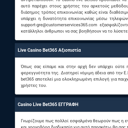
αυτό παρέχει στους χρήστες του αρκετούς μεθόδους 
διάσημος τρόπος επικοινωνίας καθώς είναι διαθέσιμ
υπάρχει η δυνατότητα επικοινωνίας μέσω τηλεφώνο
support-gre@customerservices365.com
εξασφαλίζοντ
κατάλληλοι άνθρωποι να σας βοηθήσουν να το λύσετε
Live Casino Bet365 Αξιοπιστία
Όπως σας είπαμε και στην αρχή δεν υπάρχει ούτε 
φερεγγυότητα της. Διατηρεί νόμιμη άδεια από την Ε.Ε
bet365 αποτελεί μια ολοκληρωμένη επιλογή για παιχν
χρήστες του.
Casino Live Bet365 ΕΓΓΡΑΦΗ
Γνωρίζουμε πως πολλοί εσφαλμένα θεωρούν πως η εγ
και χρονοβόρα διαδικασία για αυτό παρακάτω θα σας