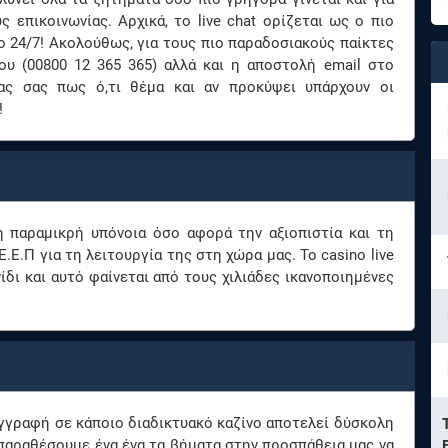
επικοινωνίας. Αρχικά, το live chat ορίζεται ως ο πιο
ο 24/7! Ακολούθως, για τους πιο παραδοσιακούς παίκτες
υ (00800 12 365 365) αλλά και η αποστολή email στο
ας σας πως ό,τι θέμα και αν προκύψει υπάρχουν οι
!
η παραμικρή υπόνοια όσο αφορά την αξιοπιστία και τη
.Ε.Π για τη λειτουργία της στη χώρα μας. Το casino live
ίδι και αυτό φαίνεται από τους χιλιάδες ικανοποιημένες
γραφή σε κάποιο διαδικτυακό καζίνο αποτελεί δύσκολη
 παραθέσουμε ένα ένα τα βήματα στην προσπάθεια μας να