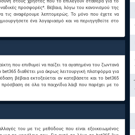
μοσύνη στους χρήστες που το επιλέγουν σταθερά για το
οναδικές προσφορές*. Βέβαια, λόγω του κανονισμού της
να τις αναφέρουμε λεπτομερώς. Το μόνο που έχετε να
δημιουργήσετε ένα λογαριασμό και να περιηγηθείτε στο
αίκτη που επιθυμεί να παίζει τα αγαπημένα του ζωντανά
no bet365 διαθέτει μια άκρως λειτουργική πλατφόρμα για
κέδαση βέβαια εκτοξεύεται αν κατεβάσετε και το bet365
 πρόσβαση σε όλα τα παιχνίδια λάιβ που παρέχει με το
αλλαγές του με τις μεθόδους που είναι εξοικειωμένος