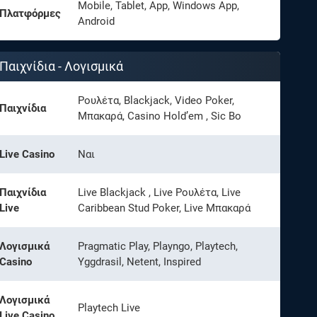
Mobile, Tablet, App, Windows App,
Πλατφόρμες
Android
Παιχνίδια - Λογισμικά
Ρουλέτα, Blackjack, Video Poker,
Παιχνίδια
Mπακαρά, Casino Hold’em , Sic Bo
Live Casino
Ναι
Παιχνίδια
Live Blackjack , Live Ρουλέτα, Live
Live
Caribbean Stud Poker, Live Μπακαρά
Λογισμικά
Pragmatic Play, Playngo, Playtech,
Casino
Yggdrasil, Netent, Inspired
Λογισμικά
Playtech Live
Live Casino