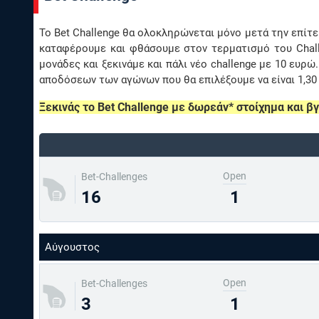
Το Bet Challenge θα ολοκληρώνεται μόνο μετά την επίτε
καταφέρουμε και φθάσουμε στον τερματισμό του Chall
μονάδες και ξεκινάμε και πάλι νέο challenge με 10 ευρ
αποδόσεων των αγώνων που θα επιλέξουμε να είναι 1,30 -
Ξεκινάς το Bet Challenge με δωρεάν* στοίχημα και βγ
Open
Bet-Challenges
16
1
Αύγουστος
Open
Bet-Challenges
3
1