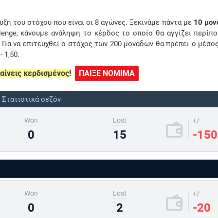
υξη του στόχου που είναι οι 8 αγώνες. Ξεκινάμε πάντα με
10 μον
enge, κάνουμε ανάληψη το κέρδος το οποίο θα αγγίζει περίπο
ώ. Για να επιτευχθεί ο στόχος των 200 μονάδων θα πρέπει ο μέσο
 1,50.
αίνεις κερδισμένος!
ΠΑΙΞΕ ΝΟΜΙΜΑ
Στατιστικά σεζόν
Won
Lost
+/-
-150
0
15
Won
Lost
+/-
-20
0
2