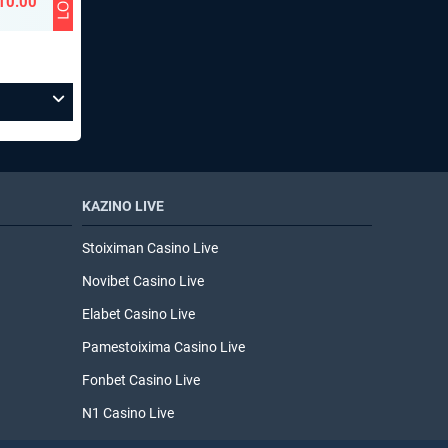
10.00
ΚΑΖΙΝΟ LIVE
Stoiximan Casino Live
Novibet Casino Live
Elabet Casino Live
Pamestoixima Casino Live
Fonbet Casino Live
N1 Casino Live