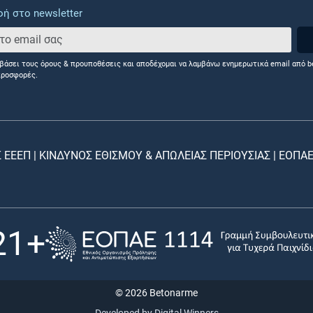
ή στο newsletter
αβάσει τους όρους & προυποθέσεις και αποδέχομαι να λαμβάνω ενημερωτικά email από b
προσφορές.
 ΕΕΕΠ | ΚΙΝΔΥΝΟΣ ΕΘΙΣΜΟΥ & ΑΠΩΛΕΙΑΣ ΠΕΡΙΟΥΣΙΑΣ |
ΕΟΠΑΕ
21+
© 2026 Betonarme