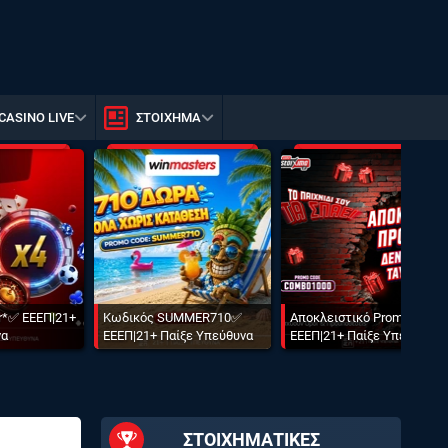
CASINO LIVE
ΣΤΟΙΧΗΜΑ
r*✅ ΕΕΕΠ|21+
Κωδικός SUMMER710✅
Αποκλειστικό Promo✅
να
ΕΕΕΠ|21+ Παίξε Υπεύθυνα
ΕΕΕΠ|21+ Παίξε Υπεύθυνα
ΣΤΟΙΧΗΜΑΤΙΚΕΣ