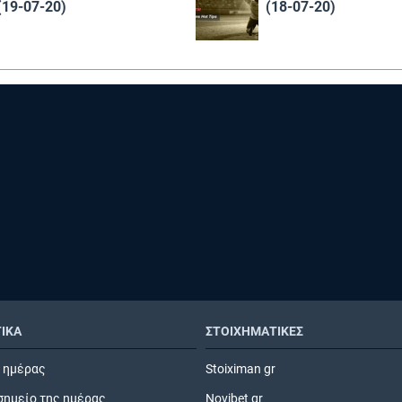
(19-07-20)
(18-07-20)
ΙΚΑ
ΣΤΟΙΧΗΜΑΤΙΚΕΣ
ς ημέρας
Stoiximan gr
σημείο της ημέρας
Novibet gr