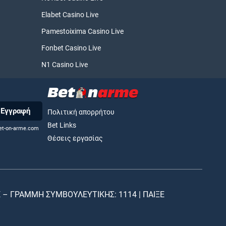
Elabet Casino Live
Pamestoixima Casino Live
Fonbet Casino Live
N1 Casino Live
Εγγραφή
Πολιτική απορρήτου
Bet Links
et-on-arme.com
Θέσεις εργασίας
 – ΓΡΑΜΜΗ ΣΥΜΒΟΥΛΕΥΤΙΚΗΣ: 1114 |
ΠΑΙΞΕ