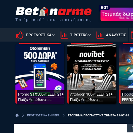
Τσιμπάς δώρα
ΕΕΕΠ | 21+ |
Τα "μπετά" του στοιχήματος
ΠΡΟΓΝΩΣΤΙΚΑ
TIPSTERS
ΑΝΑΛΥΣΕΙΣ
Promo STX500✅ ΕΕΕΠ|21+
Απόδοση 100✅ ΕΕΕΠ|21+
Προσφ
Παίξε Υπεύθυνα
Παίξε Υπεύθυνα
ΕΕΕΠ|
ΠΡΟΓΝΩΣΤΙΚΑ ΣΗΜΕΡΑ
ΣΤΟΙΧΗΜΑ ΠΡΟΓΝΩΣΤΙΚΑ ΣΗΜΕΡΑ 21-07-18