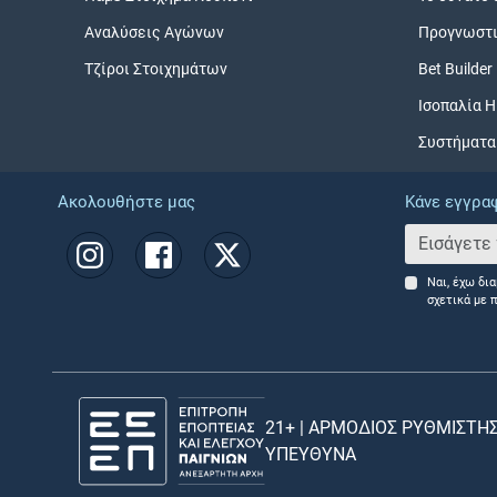
Αναλύσεις Αγώνων
Προγνωστι
Τζίροι Στοιχημάτων
Bet Builder
Ισοπαλία 
Συστήματα
Ακολουθήστε μας
Κάνε εγγραφ
Ναι, έχω δι
σχετικά με 
21+ | ΑΡΜΟΔΙΟΣ ΡΥΘΜΙΣΤΗΣ
ΥΠΕΥΘΥΝΑ