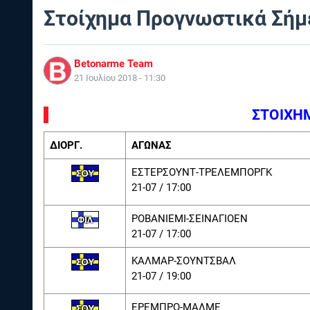
Στοίχημα Προγνωστικά Σήμ
Betonarme Team
21 Ιουλίου 2018 - 11:30
ΣΤΟΙΧΗ
ΔΙΟΡΓ.
ΑΓΩΝΑΣ
ΕΣΤΕΡΣΟΥΝΤ-ΤΡΕΛΕΜΠΟΡΓΚ
21-07 / 17:00
ΡΟΒΑΝΙΕΜΙ-ΣΕΙΝΑΓΙΟΕΝ
21-07 / 17:00
ΚΑΛΜΑΡ-ΣΟΥΝΤΣΒΑΛ
21-07 / 19:00
ΕΡΕΜΠΡΟ-ΜΑΛΜΕ