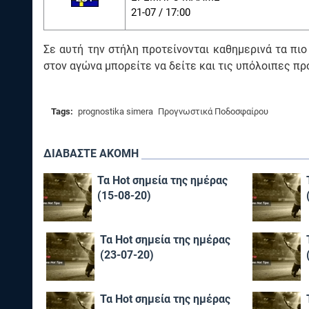
21-07 / 17:00
Σε αυτή την στήλη προτείνονται καθημερινά τα πιο
στον αγώνα μπορείτε να δείτε και τις υπόλοιπες π
Tags:
prognostika simera
Προγνωστικά Ποδοσφαίρου
ΔΙΑΒΑΣΤΕ ΑΚΟΜΗ
Τα Hot σημεία της ημέρας
(15-08-20)
Τα Hot σημεία της ημέρας
(23-07-20)
Τα Hot σημεία της ημέρας