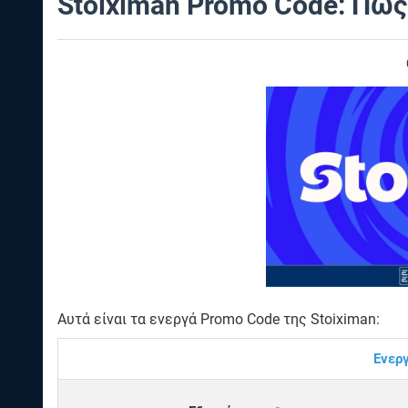
Stoiximan Promo Code: Πως
Αυτά είναι τα ενεργά Promo Code της Stoiximan:
Ενεργ