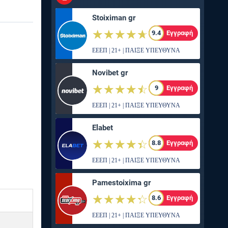
Stoiximan gr
☆☆☆☆☆
★★★★★
9.4
Εγγραφή
ΕΕΕΠ | 21+ | ΠΑΙΞΕ ΥΠΕΥΘΥΝΑ
Novibet gr
☆☆☆☆☆
★★★★★
9
Εγγραφή
ΕΕΕΠ | 21+ | ΠΑΙΞΕ ΥΠΕΥΘΥΝΑ
Elabet
☆☆☆☆☆
★★★★★
8.8
Εγγραφή
ΕΕΕΠ | 21+ | ΠΑΙΞΕ ΥΠΕΥΘΥΝΑ
Pamestoixima gr
☆☆☆☆☆
★★★★★
8.6
Εγγραφή
ΕΕΕΠ | 21+ | ΠΑΙΞΕ ΥΠΕΥΘΥΝΑ