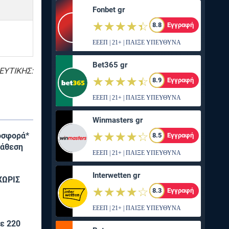
Fonbet gr
☆☆☆☆☆
★★★★★
8.8
Εγγραφή
ΕΕΕΠ | 21+ | ΠΑΙΞΕ ΥΠΕΥΘΥΝΑ
Bet365 gr
ΕΥΤΙΚΗΣ:
☆☆☆☆☆
★★★★★
8.9
Εγγραφή
ΕΕΕΠ | 21+ | ΠΑΙΞΕ ΥΠΕΥΘΥΝΑ
Winmasters gr
☆☆☆☆☆
★★★★★
οσφορά*
8.5
Εγγραφή
τάθεση
ΕΕΕΠ | 21+ | ΠΑΙΞΕ ΥΠΕΥΘΥΝΑ
Interwetten gr
ΧΩΡΙΣ
☆☆☆☆☆
★★★★★
8.3
Εγγραφή
ΕΕΕΠ | 21+ | ΠΑΙΞΕ ΥΠΕΥΘΥΝΑ
ε 220