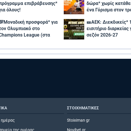
πρόγραμμα επιβράβευσης*
δώρα* χωρίς κατάθε
για όλους!
ένα Γύρισμα στον τρ
💯Μοναδική προσφορά* για
🎫ΑΕΚ: Διεκδικείς* 
τoν Ολυμπιακό στο
εισιτήριο διαρκείας 
Champions League (στα
σεζόν 2026-27
προκριματικά)
(διαγωνισμός*)
ΙΚΑ
ΣΤΟΙΧΗΜΑΤΙΚΕΣ
ς ημέρας
Stoiximan gr
σημείο της ημέρας
Novibet gr