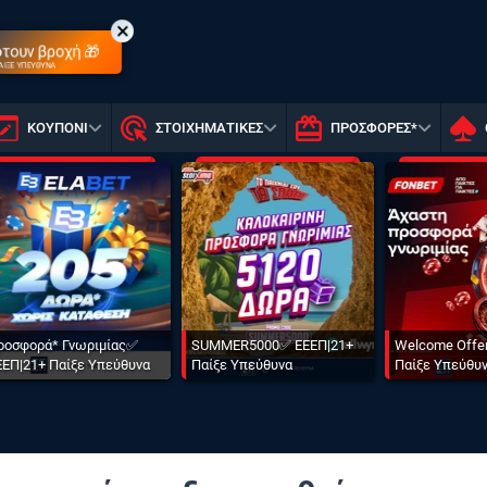
τουν βροχή 🎁
 ΠΑΙΞΕ ΥΠΕΥΘΥΝΑ
ΚΟΥΠΟΝΙ
ΣΤΟΙΧΗΜΑΤΙΚΕΣ
ΠΡΟΣΦΟΡΕΣ*
ροσφορά* Γνωριμίας✅
SUMMER5000✅ ΕΕΕΠ|21+
Welcome Offe
ΕΕΠ|21+ Παίξε Υπεύθυνα
Παίξε Υπεύθυνα
Παίξε Υπεύθυ