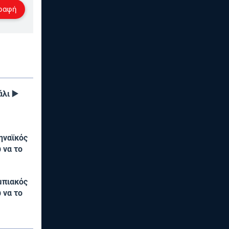
ραφή
λι ▶️
ηναϊκός
 να το
μπιακός
 να το