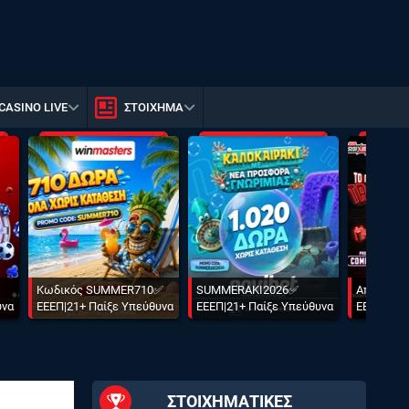
CASINO LIVE
ΣΤΟΙΧΗΜΑ
Κωδικός SUMMER710✅
SUMMERAKI2026✅
Αποκλεισ
υνα
ΕΕΕΠ|21+ Παίξε Υπεύθυνα
ΕΕΕΠ|21+ Παίξε Υπεύθυνα
ΕΕΕΠ|21+
ΣΤΟΙΧΗΜΑΤΙΚΕΣ