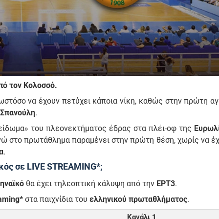
πό τον Κολοσσό.
ς ωστόσο να έχουν πετύχει κάποια νίκη, καθώς στην πρώτη α
 Σπανούλη
.
λείδωμα» του πλεονεκτήματος έδρας στα πλέι-οφ της
Ευρωλ
ενώ στο πρωτάθλημα παραμένει στην πρώτη θέση, χωρίς να έχ
α
.
κός σε LIVE STREAMING*;
ηναϊκό
θα έχει τηλεοπτική κάλυψη από την
ΕΡΤ3
.
eaming*
στα παιχνίδια του
ελληνικού πρωταθλήματος
.
Κανάλι 1