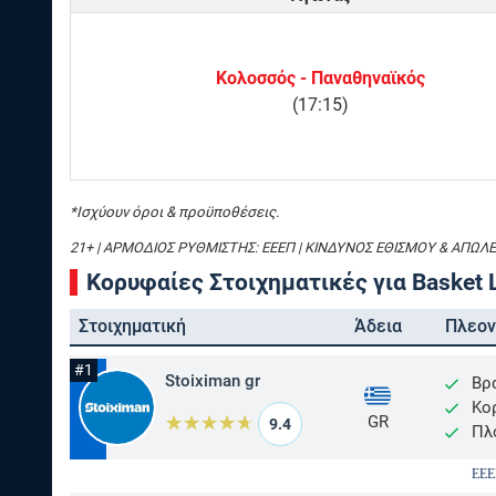
Κολοσσός - Παναθηναϊκός
(17:15)
*Ισχύουν όροι & προϋποθέσεις.
21+ | ΑΡΜΟΔΙΟΣ ΡΥΘΜΙΣΤΗΣ: ΕΕΕΠ | ΚΙΝΔΥΝΟΣ ΕΘΙΣΜΟΥ & ΑΠΩΛΕ
Κορυφαίες Στοιχηματικές για Basket
Στοιχηματική
Άδεια
Πλεον
Stoiximan gr
Βρα
Κορ
GR
☆☆☆☆☆
★★★★★
9.4
Πλο
ΕΕΕ