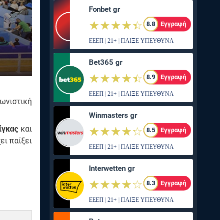
Fonbet gr
☆☆☆☆☆
★★★★★
8.8
Εγγραφή
ΕΕΕΠ | 21+ | ΠΑΙΞΕ ΥΠΕΥΘΥΝΑ
Bet365 gr
☆☆☆☆☆
★★★★★
8.9
Εγγραφή
ΕΕΕΠ | 21+ | ΠΑΙΞΕ ΥΠΕΥΘΥΝΑ
γωνιστική
Winmasters gr
ίγκας
και
☆☆☆☆☆
★★★★★
8.5
Εγγραφή
ει παίξει
ΕΕΕΠ | 21+ | ΠΑΙΞΕ ΥΠΕΥΘΥΝΑ
Interwetten gr
☆☆☆☆☆
★★★★★
8.3
Εγγραφή
ΕΕΕΠ | 21+ | ΠΑΙΞΕ ΥΠΕΥΘΥΝΑ