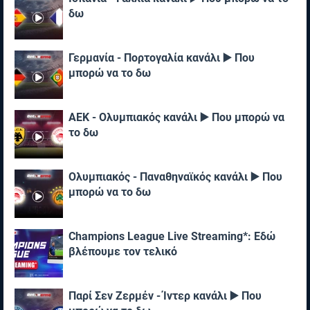
δω
Γερμανία - Πορτογαλία κανάλι ▶️ Που
μπορώ να το δω
ΑΕΚ - Ολυμπιακός κανάλι ▶️ Που μπορώ να
το δω
Ολυμπιακός - Παναθηναϊκός κανάλι ▶️ Που
μπορώ να το δω
Champions League Live Streaming*: Εδώ
βλέπουμε τον τελικό
Παρί Σεν Ζερμέν - Ίντερ κανάλι ▶️ Που