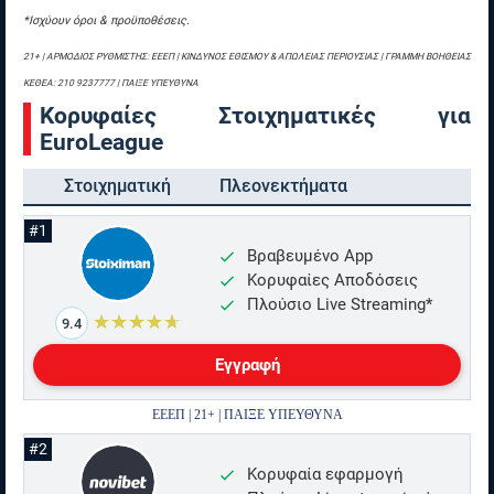
*Ισχύουν όροι & προϋποθέσεις.
21+ | ΑΡΜΟΔΙΟΣ ΡΥΘΜΙΣΤΗΣ: ΕΕΕΠ | ΚΙΝΔΥΝΟΣ ΕΘΙΣΜΟΥ & ΑΠΩΛΕΙΑΣ ΠΕΡΙΟΥΣΙΑΣ | ΓΡΑΜΜΗ ΒΟΗΘΕΙΑΣ
ΚΕΘΕΑ: 210 9237777 | ΠΑΙΞΕ ΥΠΕΥΘΥΝΑ
Κορυφαίες Στοιχηματικές για
EuroLeague
Στοιχηματική
Πλεονεκτήματα
Βραβευμένο App
Κορυφαίες Αποδόσεις
Πλούσιο Live Streaming*
☆☆☆☆☆
★★★★★
9.4
Εγγραφή
ΕΕΕΠ | 21+ | ΠΑΙΞΕ ΥΠΕΥΘΥΝΑ
Κορυφαία εφαρμογή