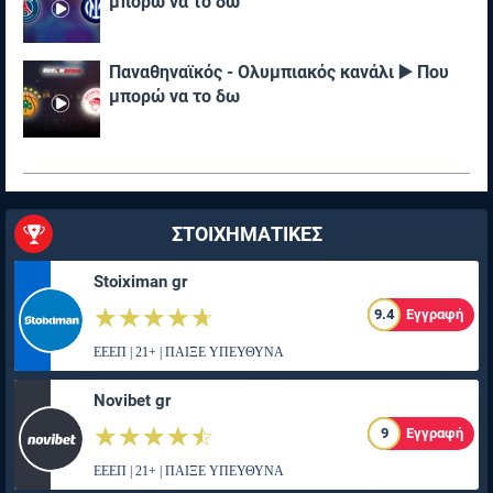
μπορώ να το δω
Παναθηναϊκός - Ολυμπιακός κανάλι ▶️ Που
μπορώ να το δω
ΣΤΟΙΧΗΜΑΤΙΚΕΣ
Stoiximan gr
☆☆☆☆☆
★★★★★
9.4
Εγγραφή
ΕΕΕΠ | 21+ | ΠΑΙΞΕ ΥΠΕΥΘΥΝΑ
Novibet gr
☆☆☆☆☆
★★★★★
9
Εγγραφή
ΕΕΕΠ | 21+ | ΠΑΙΞΕ ΥΠΕΥΘΥΝΑ