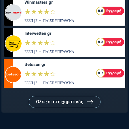
Winmasters gr
☆☆☆☆☆
★★★★★
8.5
Εγγραφή
ΕΕΕΠ | 21+ | ΠΑΙΞΕ ΥΠΕΥΘΥΝΑ
Interwetten gr
☆☆☆☆☆
★★★★★
8.3
Εγγραφή
ΕΕΕΠ | 21+ | ΠΑΙΞΕ ΥΠΕΥΘΥΝΑ
Betsson gr
☆☆☆☆☆
★★★★★
8.7
Εγγραφή
ΕΕΕΠ | 21+ | ΠΑΙΞΕ ΥΠΕΥΘΥΝΑ
Όλες οι στοιχηματικές