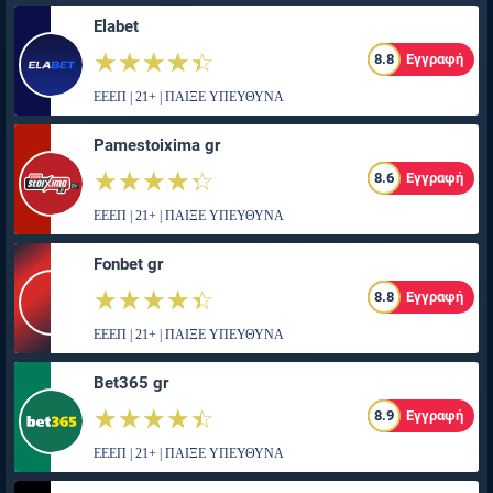
Elabet
☆☆☆☆☆
★★★★★
8.8
Εγγραφή
ΕΕΕΠ | 21+ | ΠΑΙΞΕ ΥΠΕΥΘΥΝΑ
Pamestoixima gr
☆☆☆☆☆
★★★★★
8.6
Εγγραφή
ΕΕΕΠ | 21+ | ΠΑΙΞΕ ΥΠΕΥΘΥΝΑ
Fonbet gr
☆☆☆☆☆
★★★★★
8.8
Εγγραφή
ΕΕΕΠ | 21+ | ΠΑΙΞΕ ΥΠΕΥΘΥΝΑ
Bet365 gr
☆☆☆☆☆
★★★★★
8.9
Εγγραφή
ΕΕΕΠ | 21+ | ΠΑΙΞΕ ΥΠΕΥΘΥΝΑ