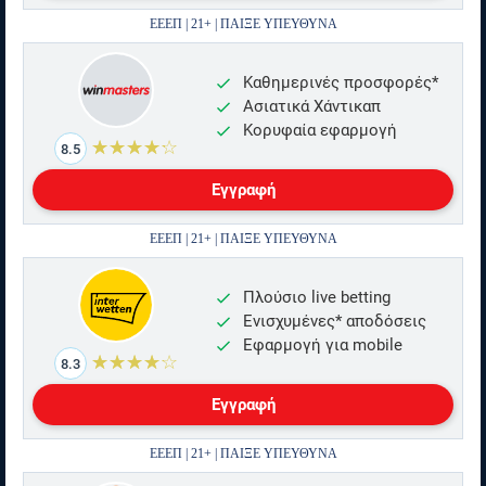
ΕΕΕΠ | 21+ | ΠΑΙΞΕ ΥΠΕΥΘΥΝΑ
Καθημερινές προσφορές*
Ασιατικά Χάντικαπ
Κορυφαία εφαρμογή
☆☆☆☆☆
★★★★★
8.5
Εγγραφή
ΕΕΕΠ | 21+ | ΠΑΙΞΕ ΥΠΕΥΘΥΝΑ
Πλούσιο live betting
Ενισχυμένες* αποδόσεις
Εφαρμογή για mobile
☆☆☆☆☆
★★★★★
8.3
Εγγραφή
ΕΕΕΠ | 21+ | ΠΑΙΞΕ ΥΠΕΥΘΥΝΑ