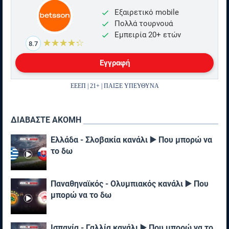
Εξαιρετικό mobile
Πολλά τουρνουά
Εμπειρία 20+ ετών
☆☆☆☆☆
★★★★★
8.7
Εγγραφή
ΕΕΕΠ | 21+ | ΠΑΙΞΕ ΥΠΕΥΘΥΝΑ
ΔΙΑΒΑΣΤΕ ΑΚΟΜΗ
Ελλάδα - Σλοβακία κανάλι ▶️ Που μπορώ να
το δω
Παναθηναϊκός - Ολυμπιακός κανάλι ▶️ Που
μπορώ να το δω
Ισπανία - Γαλλία κανάλι ▶️ Που μπορώ να το