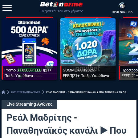
Τα "μπετά" του στοιχήματος
ΠΡΟΓΝΩΣΤΙΚΑ
Promo STX500✅ ΕΕΕΠ|21+
SUMMERAKI2026✅
Προσφορ
Παίξε Υπεύθυνα
ΕΕΕΠ|21+ Παίξε Υπεύθυνα
ΕΕΕΠ|21+
LIVE STREAMING ΑΓΩΝΕΣ
ΡΕΑΛ ΜΑΔΡΙΤΗΣ - ΠΑΝΑΘΗΝΑΙΚΟΣ ΚΑΝΑΛΙ ▶️ ΠΟΥ ΜΠΟΡΩ ΝΑ ΤΟ ΔΩ
Live Streaming Αγώνες
Ρεάλ Μαδρίτης -
Παναθηναϊκός κανάλι ▶️ Που