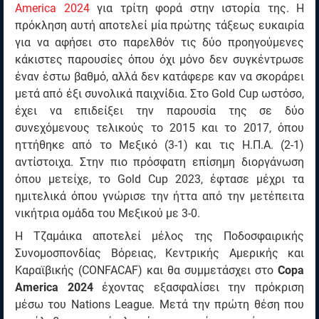
America 2024
για τρίτη φορά στην ιστορία της. Η
πρόκληση αυτή αποτελεί μία πρώτης τάξεως ευκαιρία
για να αφήσει στο παρελθόν τις δύο προηγούμενες
κάκιστες παρουσίες όπου όχι μόνο δεν συγκέντρωσε
έναν έστω βαθμό, αλλά δεν κατάφερε καν να σκοράρει
μετά από έξι συνολικά παιχνίδια. Στο Gold Cup ωστόσο,
έχει να επιδείξει την παρουσία της σε δύο
συνεχόμενους τελικούς το 2015 και το 2017, όπου
ηττήθηκε από το Μεξικό (3-1) και τις Η.Π.Α. (2-1)
αντίστοιχα. Στην πιο πρόσφατη επίσημη διοργάνωση
όπου μετείχε, το Gold Cup 2023, έφτασε μέχρι τα
ημιτελικά όπου γνώρισε την ήττα από την μετέπειτα
νικήτρια ομάδα του Μεξικού με 3-0.
Η Τζαμάικα αποτελεί μέλος της Ποδοσφαιρικής
Συνομοσπονδίας Βόρειας, Κεντρικής Αμερικής και
Καραϊβικής (CONFACAF) και θα συμμετάσχει στο
Copa
America
2024
έχοντας εξασφαλίσει την πρόκριση
μέσω του Nations League. Μετά την πρώτη θέση που