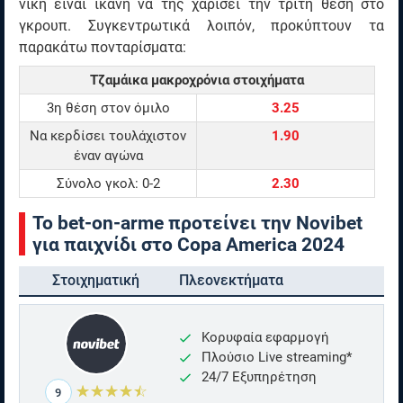
νίκη είναι ικανή να της χαρίσει την τρίτη θέση στο
γκρουπ. Συγκεντρωτικά λοιπόν, προκύπτουν τα
παρακάτω πονταρίσματα:
Τζαμάικα μακροχρόνια στοιχήματα
3η θέση στον όμιλο
3.25
Να κερδίσει τουλάχιστον
1.90
έναν αγώνα
Σύνολο γκολ: 0-2
2.30
Το bet-on-arme προτείνει την Novibet
για παιχνίδι στο Copa America 2024
Στοιχηματική
Πλεονεκτήματα
Κορυφαία εφαρμογή
Πλούσιο Live streaming*
24/7 Εξυπηρέτηση
☆☆☆☆☆
★★★★★
9