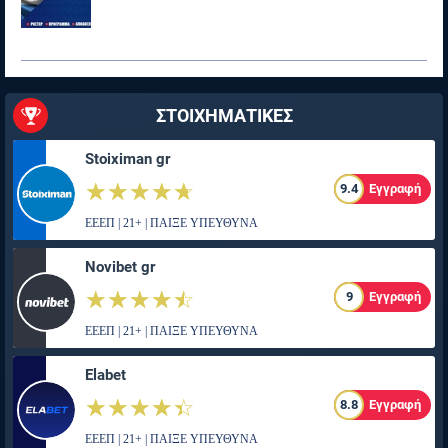
ΣΤΟΙΧΗΜΑΤΙΚΕΣ
Stoiximan gr
☆☆☆☆☆
★★★★★
9.4
Εγγραφή
ΕΕΕΠ | 21+ | ΠΑΙΞΕ ΥΠΕΥΘΥΝΑ
Novibet gr
☆☆☆☆☆
★★★★★
9
Εγγραφή
ΕΕΕΠ | 21+ | ΠΑΙΞΕ ΥΠΕΥΘΥΝΑ
Elabet
☆☆☆☆☆
★★★★★
8.8
Εγγραφή
ΕΕΕΠ | 21+ | ΠΑΙΞΕ ΥΠΕΥΘΥΝΑ