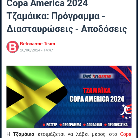
Copa America 2024
Τζαμάικα: Πρόγραμμα -
Διασταυρώσεις - Αποδόσεις
Betonarme Team
28/06/2024 - 14:47
Η
Τζαμάικα
ετοιμάζεται να λάβει μέρος στο
Copa