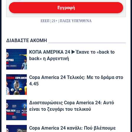
Εγγραφή
ΕΕΕΠ | 21+ | ΠΑΙΞΕ ΥΠΕΥΘΥΝΑ
ΔΙΑΒΑΣΤΕ ΑΚΟΜΗ
ΚΟΠΑ ΑΜΕΡΙΚΑ 24 ▶️ Έκανε το «back to
back» η Αργεντινή
Copa America 24 Τελικός: Με το δράμα στο
4.45
Διασταυρώσεις Copa America 24: Αυτό
είναι το ζευγάρι του τελικού
Copa America 24 κανάλι: Πού βλέπουμε