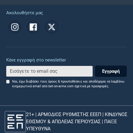
Ακολουθήστε μας
Κάνε εγγραφή στο newsletter
Εγγραφή
Ναι, έχω διαβάσει τους όρους & προυποθέσεις και αποδέχομαι να λαμβάνω
ενημερωτικά email από bet-on-arme.com σχετικά με προσφορές.
21+ | ΑΡΜΟΔΙΟΣ ΡΥΘΜΙΣΤΗΣ ΕΕΕΠ | ΚΙΝΔΥΝΟΣ
ΕΘΙΣΜΟΥ & ΑΠΩΛΕΙΑΣ ΠΕΡΙΟΥΣΙΑΣ |
ΠΑΙΞΕ
ΥΠΕΥΘΥΝΑ