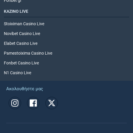
Fonbet gr
ΚΑΖΙΝΟ LIVE
Stoiximan Casino Live
Novibet Casino Live
Elabet Casino Live
Pamestoixima Casino Live
Fonbet Casino Live
N1 Casino Live
Ακολουθήστε μας