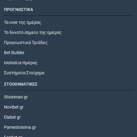
ΠΡΟΓΝΩΣΤΙΚΑ
Τα over της ημέρας
Το δυνατό σημείο της ημέρας
Προγνωστικά Τριάδες
Bet Builder
Ισοπαλία Ημέρας
Συστήματα Στοίχημα
ΣΤΟΙΧΗΜΑΤΙΚΕΣ
Stoiximan gr
Novibet gr
Elabet gr
Pamestoixima gr