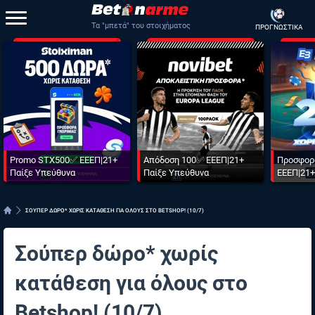
Τα "μπετά" του στοιχήματος
ΠΡΟΓΝΩΣΤΙΚΑ
Promo STX500✅ ΕΕΕΠ|21+
Απόδοση 100✅ ΕΕΕΠ|21+
Προσφορ
Παίξε Υπεύθυνα
Παίξε Υπεύθυνα
ΕΕΕΠ|21+
ΣΟΥΠΕΡ ΔΩΡΟ* ΧΩΡΙΣ ΚΑΤΑΘΕΣΗ ΓΙΑ ΟΛΟΥΣ ΣΤΟ BETSHOP! (10/7)
Σούπερ δώρο* χωρίς
κατάθεση για όλους στο
Betshop! (10/7)