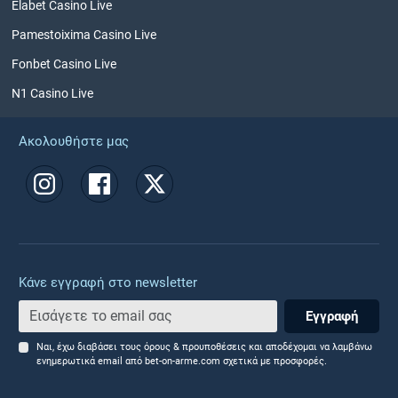
Elabet Casino Live
Pamestoixima Casino Live
Fonbet Casino Live
N1 Casino Live
Ακολουθήστε μας
Κάνε εγγραφή στο newsletter
Εγγραφή
Ναι, έχω διαβάσει τους όρους & προυποθέσεις και αποδέχομαι να λαμβάνω
ενημερωτικά email από bet-on-arme.com σχετικά με προσφορές.