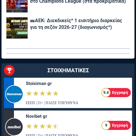
στο Champions League (στα προκριματικά)
🎫ΑΕΚ: Διεκδικείς* 1 εισιτήριο διαρκείας
για τη σεζόν 2026-27 (διαγωνισμός*)
ΣΤΟΙΧΗΜΑΤΙΚΕΣ
Stoiximan gr
☆☆☆☆☆
★★★★★
9.4
Εγγραφή
ΕΕΕΠ | 21+ | ΠΑΙΞΕ ΥΠΕΥΘΥΝΑ
Novibet gr
☆☆☆☆☆
★★★★★
9
Εγγραφή
ΕΕΕΠ | 21+ | ΠΑΙΞΕ ΥΠΕΥΘΥΝΑ