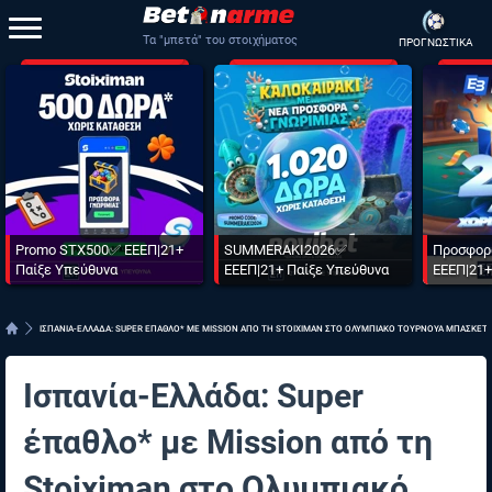
Τα "μπετά" του στοιχήματος
ΠΡΟΓΝΩΣΤΙΚΑ
Promo STX500✅ ΕΕΕΠ|21+
SUMMERAKI2026✅
Προσφορ
Παίξε Υπεύθυνα
ΕΕΕΠ|21+ Παίξε Υπεύθυνα
ΕΕΕΠ|21+
ΙΣΠΑΝΙΑ-ΕΛΛΑΔΑ: SUPER ΕΠΑΘΛΟ* ΜΕ MISSION ΑΠΟ ΤΗ STOIXIMAN ΣΤΟ ΟΛΥΜΠΙΑΚΟ ΤΟΥΡΝΟΥΑ ΜΠΑΣΚΕΤ (
Ισπανία-Ελλάδα: Super
έπαθλο* με Mission από τη
Stoiximan στο Ολυμπιακό