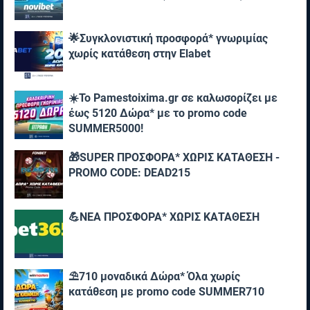
🌟Συγκλονιστική προσφορά* γνωριμίας
χωρίς κατάθεση στην Elabet
☀️To Pamestoixima.gr σε καλωσορίζει με
έως 5120 Δώρα* με το promo code
SUMMER5000!
🎁SUPER ΠΡΟΣΦΟΡΑ* ΧΩΡΙΣ ΚΑΤΑΘΕΣΗ -
PROMO CODE: DEAD215
💪ΝΕΑ ΠΡΟΣΦΟΡΑ* ΧΩΡΙΣ ΚΑΤΑΘΕΣΗ
⛱️710 μοναδικά Δώρα* Όλα χωρίς
κατάθεση με promo code SUMMER710