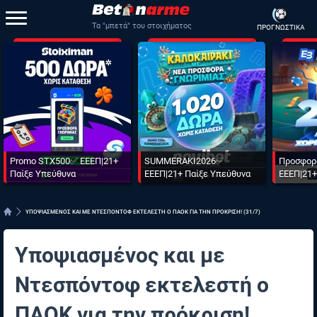
Τα "μπετά" του στοιχήματος
ΠΡΟΓΝΩΣΤΙΚΑ
Promo STX500✅ ΕΕΕΠ|21+
SUMMERAKI2026✅
Προσφορ
Παίξε Υπεύθυνα
ΕΕΕΠ|21+ Παίξε Υπεύθυνα
ΕΕΕΠ|21+
ΥΠΟΨΙΑΣΜΕΝΟΣ ΚΑΙ ΜΕ ΝΤΕΣΠΟΝΤΟΦ ΕΚΤΕΛΕΣΤΗ Ο ΠΑΟΚ ΓΙΑ ΤΗΝ ΠΡΟΚΡΙΣΗ! (31/7)
Υποψιασμένος και με
Ντεσπόντοφ εκτελεστή ο
ΠΑΟΚ για την πρόκριση!