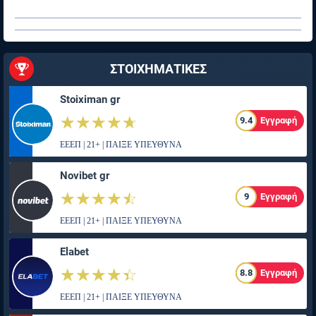
ΣΤΟΙΧΗΜΑΤΙΚΕΣ
Stoiximan gr
☆☆☆☆☆
★★★★★
9.4
Εγγραφή
ΕΕΕΠ | 21+ | ΠΑΙΞΕ ΥΠΕΥΘΥΝΑ
Novibet gr
☆☆☆☆☆
★★★★★
9
Εγγραφή
ΕΕΕΠ | 21+ | ΠΑΙΞΕ ΥΠΕΥΘΥΝΑ
Elabet
☆☆☆☆☆
★★★★★
8.8
Εγγραφή
ΕΕΕΠ | 21+ | ΠΑΙΞΕ ΥΠΕΥΘΥΝΑ