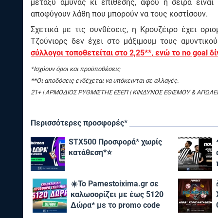
μεταξύ άμυνας κι επίθεσης, αφού η σειρά είναι
αποφύγουν λάθη που μπορούν να τους κοστίσουν.
Σχετικά με τις συνθέσεις, η Κρουζέιρο έχει ορ
Τζούνιορς δεν έχει στο μάξιμουμ τους αμυντικ
σύλλογοι τοποθετείται στο 2,25**, ενώ το no goal δί
*Ισχύουν όροι και προϋποθέσεις
**Οι αποδόσεις ενδέχεται να υπόκεινται σε αλλαγές.
21+ | ΑΡΜΟΔΙΟΣ ΡΥΘΜΙΣΤΗΣ ΕΕΕΠ | ΚΙΝΔΥΝΟΣ ΕΘΙΣΜΟΥ & ΑΠΩΛΕΙ
Περισσότερες προσφορές*
STX500 Προσφορά* χωρίς
κατάθεση*⭐
☀️To Pamestoixima.gr σε
καλωσορίζει με έως 5120
Δώρα* με το promo code
SUMMER5000!