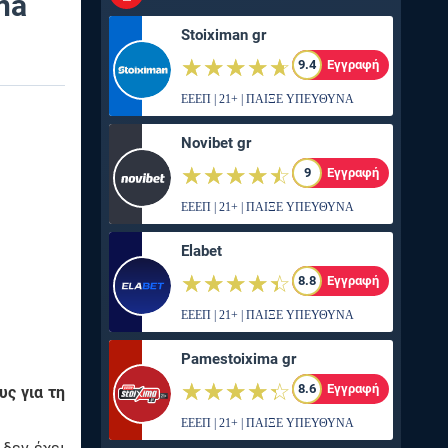
na
Stoiximan gr
☆☆☆☆☆
★★★★★
9.4
Εγγραφή
ΕΕΕΠ | 21+ | ΠΑΙΞΕ ΥΠΕΥΘΥΝΑ
Novibet gr
☆☆☆☆☆
★★★★★
9
Εγγραφή
ΕΕΕΠ | 21+ | ΠΑΙΞΕ ΥΠΕΥΘΥΝΑ
Elabet
☆☆☆☆☆
★★★★★
8.8
Εγγραφή
ΕΕΕΠ | 21+ | ΠΑΙΞΕ ΥΠΕΥΘΥΝΑ
Pamestoixima gr
☆☆☆☆☆
★★★★★
8.6
Εγγραφή
υς για τη
ΕΕΕΠ | 21+ | ΠΑΙΞΕ ΥΠΕΥΘΥΝΑ