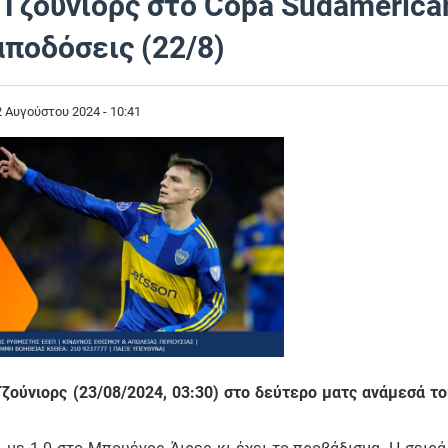
Τζούνιορς στο Copa Sudamerica
αποδόσεις (22/8)
 Αυγούστου 2024 - 10:41
ζούνιορς (23/08/2024, 03:30) στο δεύτερο ματς ανάμεσά το