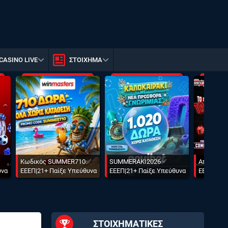
CASINO LIVE
ΣΤΟΙΧΗΜΑ
Κωδικός SUMMER710✅
SUMMERAKI2026✅
Αποκλεισ
υνα
ΕΕΕΠ|21+ Παίξε Υπεύθυνα
ΕΕΕΠ|21+ Παίξε Υπεύθυνα
ΕΕΕΠ|21+
ΣΤΟΙΧΗΜΑΤΙΚΕΣ