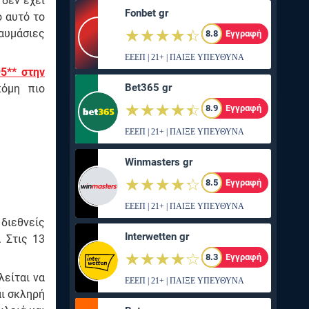
 δεν έχει
Fonbet gr
 αυτό το
☆☆☆☆☆
★★★★★
θαυμάσιες
8.8
Εγγραφή
ΕΕΕΠ | 21+ | ΠΑΙΞΕ ΥΠΕΥΘΥΝΑ
5** στην
Bet365 gr
κόμη πιο
☆☆☆☆☆
★★★★★
8.9
Εγγραφή
ΕΕΕΠ | 21+ | ΠΑΙΞΕ ΥΠΕΥΘΥΝΑ
Winmasters gr
☆☆☆☆☆
★★★★★
8.5
Εγγραφή
ΕΕΕΠ | 21+ | ΠΑΙΞΕ ΥΠΕΥΘΥΝΑ
διεθνείς
Interwetten gr
 Στις 13
☆☆☆☆☆
★★★★★
8.3
Εγγραφή
λείται να
ΕΕΕΠ | 21+ | ΠΑΙΞΕ ΥΠΕΥΘΥΝΑ
αι σκληρή