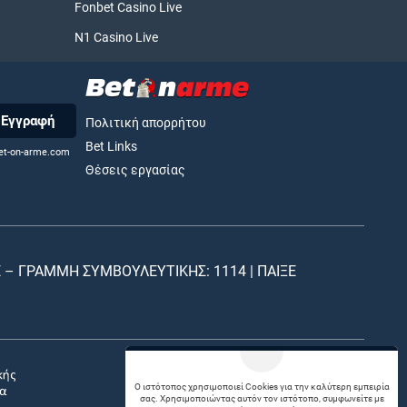
Fonbet Casino Live
N1 Casino Live
Εγγραφή
Πολιτική απορρήτου
Bet Links
et-on-arme.com
Θέσεις εργασίας
 – ΓΡΑΜΜΗ ΣΥΜΒΟΥΛΕΥΤΙΚΗΣ: 1114 |
ΠΑΙΞΕ
Ο ιστότοπος χρησιμοποιεί Cookies για την καλύτερη εμπειρία
σας. Χρησιμοποιώντας αυτόν τον ιστότοπο, συμφωνείτε με