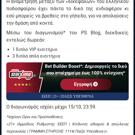
Η αναμέτρηση μεταξύ των «δικεφάλων» του ελληνικού
ποδοσφαίρου έχει πάντα το δικό της ενδιαφέρον κι
εσύ μπορείς να βρεθείς στο γήπεδο, για να απολαύσεις
την δράση από κοντά.
Μέσω του διαγωνισμού* του PS Blog, διεκδικείς
εντελώς δωρεάν:
1 διπλό VIP εισιτήριο
3 διπλά απλά εισιτήρια
Bet Builder Boost*: Δημιουργείς το δικό
σου στοίχημα με έως 100% ενίσχυση*
Εγγραφή
☆☆☆☆☆
★★★★★
ΕΕΕΠ | 21+ | ΠΑΙΞΕ ΥΠΕΥΘΥΝΑ
Ο διαγωνισμός ισχύει μέχρι 15/10, 23:59.
*Ισχύουν Όροι και Προϋποθέσεις.
«21+ |Αρμόδιος Ρυθμιστής ΕΕΕΠ | Κίνδυνος εθισμού & απώλειας
περιουσίας | ΓΡΑΜΜΗ ΣΤΗΡΙΞΗΣ: 1114| Παίξε Υπεύθυνα |».