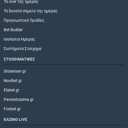
Τα over της ημέρας
Το δυνατό σημείο της ημέρας
Προγνωστικά Τριάδες
Bet Builder
Ισοπαλία Ημέρας
Συστήματα Στοίχημα
ΣΤΟΙΧΗΜΑΤΙΚΕΣ
Stoiximan gr
Novibet gr
Elabet gr
Pamestoixima gr
Fonbet gr
ΚΑΖΙΝΟ LIVE