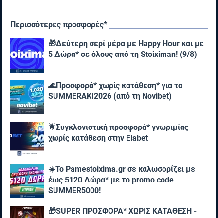
Περισσότερες προσφορές*
🎁Δεύτερη σερί μέρα με Happy Hour και με
5 Δώρα* σε όλους από τη Stoiximan! (9/8)
🌊Προσφορά* χωρίς κατάθεση* για το
SUMMERAKI2026 (από τη Novibet)
🌟Συγκλονιστική προσφορά* γνωριμίας
χωρίς κατάθεση στην Elabet
☀️To Pamestoixima.gr σε καλωσορίζει με
έως 5120 Δώρα* με το promo code
SUMMER5000!
🎁SUPER ΠΡΟΣΦΟΡΑ* ΧΩΡΙΣ ΚΑΤΑΘΕΣΗ -