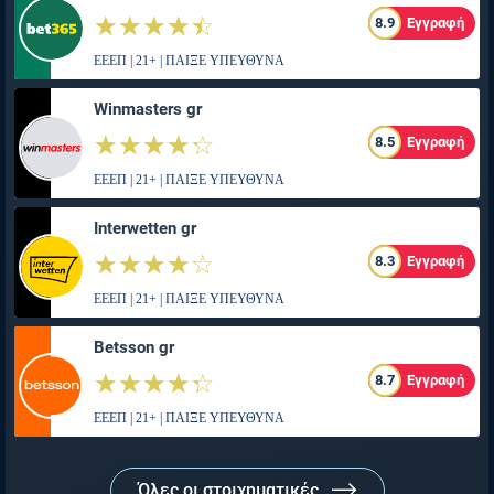
☆☆☆☆☆
★★★★★
8.9
Εγγραφή
ΕΕΕΠ | 21+ | ΠΑΙΞΕ ΥΠΕΥΘΥΝΑ
Winmasters gr
☆☆☆☆☆
★★★★★
8.5
Εγγραφή
ΕΕΕΠ | 21+ | ΠΑΙΞΕ ΥΠΕΥΘΥΝΑ
Interwetten gr
☆☆☆☆☆
★★★★★
8.3
Εγγραφή
ΕΕΕΠ | 21+ | ΠΑΙΞΕ ΥΠΕΥΘΥΝΑ
Betsson gr
☆☆☆☆☆
★★★★★
8.7
Εγγραφή
ΕΕΕΠ | 21+ | ΠΑΙΞΕ ΥΠΕΥΘΥΝΑ
Όλες οι στοιχηματικές