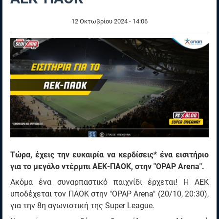
12 Οκτωβρίου 2024 - 14:06
Τώρα, έχεις την ευκαιρία να κερδίσεις* ένα εισιτήριο
για το μεγάλο ντέρμπι ΑΕΚ-ΠΑΟΚ, στην "OPAP Arena".
Ακόμα ένα συναρπαστικό παιχνίδι έρχεται! Η ΑΕΚ
υποδέχεται τον ΠΑΟΚ στην "OPAP Arena" (20/10, 20:30),
για την 8η αγωνιστική της Super League.