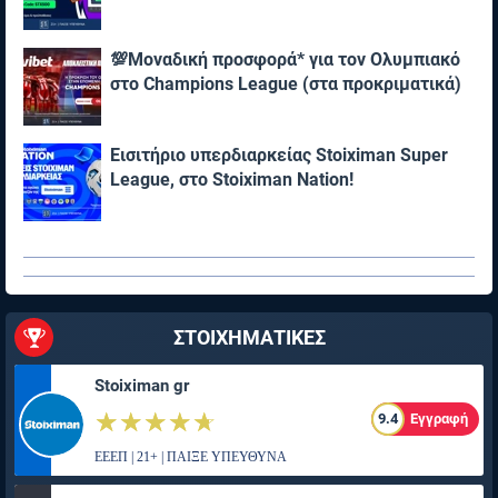
💯Μοναδική προσφορά* για τoν Ολυμπιακό
στο Champions League (στα προκριματικά)
Εισιτήριο υπερδιαρκείας Stoiximan Super
League, στο Stoiximan Nation!
ΣΤΟΙΧΗΜΑΤΙΚΕΣ
Stoiximan gr
☆☆☆☆☆
★★★★★
9.4
Εγγραφή
ΕΕΕΠ | 21+ | ΠΑΙΞΕ ΥΠΕΥΘΥΝΑ