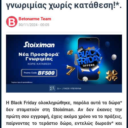
γνωριμίας χωρίς κατάθεση!*.
Betonarme Team
30/11/2024 - 00:05
H Black Friday ολοκληρώθηκε, παρόλα αυτά τα δώρα*
δεν σταματούν στη Stoiximan. Αν δεν έκανες την
πρώτη σου εγγραφή, έχεις ακόμα χρόνο να το πράξεις,
παίρνοντας το τεράστιο δώρο, εντελώς δωρεάν* και