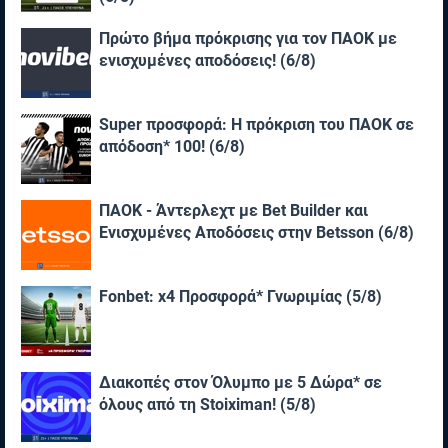
Πρώτο βήμα πρόκρισης για τον ΠΑΟΚ με
ενισχυμένες αποδόσεις! (6/8)
Super προσφορά: Η πρόκριση του ΠΑΟΚ σε
απόδοση* 100! (6/8)
ΠΑΟΚ - Άντερλεχτ με Bet Builder και
Ενισχυμένες Αποδόσεις στην Betsson (6/8)
Fonbet: x4 Προσφορά* Γνωριμίας (5/8)
Διακοπές στον Όλυμπο με 5 Δώρα* σε
όλους από τη Stoiximan! (5/8)