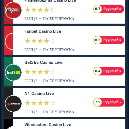
Pamestoixima Casino Live
☆☆☆☆☆
★★★★★
8.7
Εγγραφή »
ΕΕΕΠ | 21+ | ΠΑΙΞΕ ΥΠΕΥΘΥΝΑ
Fonbet Casino Live
☆☆☆☆☆
★★★★★
8.2
Εγγραφή »
ΕΕΕΠ | 21+ | ΠΑΙΞΕ ΥΠΕΥΘΥΝΑ
Bet365 Casino Live
☆☆☆☆☆
★★★★★
8.4
Εγγραφή »
ΕΕΕΠ | 21+ | ΠΑΙΞΕ ΥΠΕΥΘΥΝΑ
N1 Casino Live
☆☆☆☆☆
★★★★★
7.9
Εγγραφή »
ΕΕΕΠ | 21+ | ΠΑΙΞΕ ΥΠΕΥΘΥΝΑ
Winmasters Casino Live