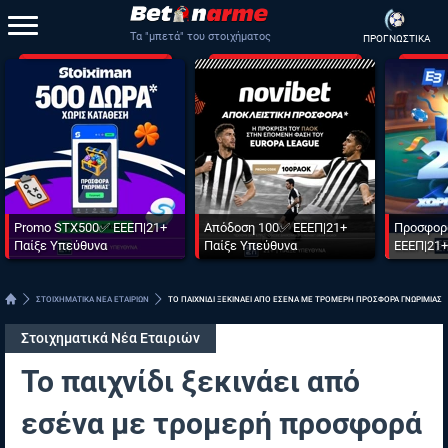
Τα "μπετά" του στοιχήματος
ΠΡΟΓΝΩΣΤΙΚΑ
Promo STX500✅ ΕΕΕΠ|21+
Απόδοση 100✅ ΕΕΕΠ|21+
Προσφορ
Παίξε Υπεύθυνα
Παίξε Υπεύθυνα
ΕΕΕΠ|21+
ΣΤΟΙΧΗΜΑΤΙΚΑ ΝΕΑ ΕΤΑΙΡΙΩΝ
ΤΟ ΠΑΙΧΝΙΔΙ ΞΕΚΙΝΑΕΙ ΑΠΟ ΕΣΕΝΑ ΜΕ ΤΡΟΜΕΡΗ ΠΡΟΣΦΟΡΑ ΓΝΩΡΙΜΙΑΣ Χ
Στοιχηματικά Νέα Εταιριών
Το παιχνίδι ξεκινάει από
εσένα με τρομερή προσφορά