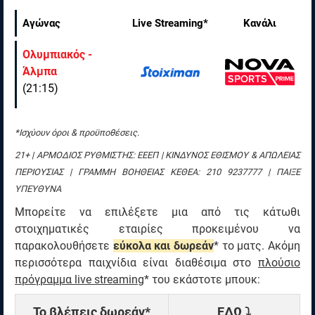
Αγώνας
Live Streaming*
Κανάλι
Ολυμπιακός -
Άλμπα
(21:15)
*Ισχύουν όροι & προϋποθέσεις.
21+ | ΑΡΜΟΔΙΟΣ ΡΥΘΜΙΣΤΗΣ: ΕΕΕΠ | ΚΙΝΔΥΝΟΣ ΕΘΙΣΜΟΥ & ΑΠΩΛΕΙΑΣ
ΠΕΡΙΟΥΣΙΑΣ | ΓΡΑΜΜΗ ΒΟΗΘΕΙΑΣ ΚΕΘΕΑ: 210 9237777 | ΠΑΙΞΕ
ΥΠΕΥΘΥΝΑ
Μπορείτε να επιλέξετε μια από τις κάτωθι
στοιχηματικές εταιρίες προκειμένου να
παρακολουθήσετε
εύκολα και δωρεάν
* το ματς. Ακόμη
περισσότερα παιχνίδια είναι διαθέσιμα στο
πλούσιο
πρόγραμμα live streaming
* του εκάστοτε μπουκ:
Το βλέπεις δωρεάν*
ΕΔΩ ⤵