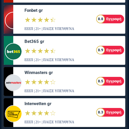
Fonbet gr
☆☆☆☆☆
★★★★★
8.8
Εγγραφή
ΕΕΕΠ | 21+ | ΠΑΙΞΕ ΥΠΕΥΘΥΝΑ
Bet365 gr
☆☆☆☆☆
★★★★★
8.9
Εγγραφή
ΕΕΕΠ | 21+ | ΠΑΙΞΕ ΥΠΕΥΘΥΝΑ
Winmasters gr
☆☆☆☆☆
★★★★★
8.5
Εγγραφή
ΕΕΕΠ | 21+ | ΠΑΙΞΕ ΥΠΕΥΘΥΝΑ
Interwetten gr
☆☆☆☆☆
★★★★★
8.3
Εγγραφή
ΕΕΕΠ | 21+ | ΠΑΙΞΕ ΥΠΕΥΘΥΝΑ