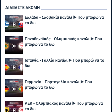
ΔΙΑΒΑΣΤΕ ΑΚΟΜΗ
Ελλάδα - Σλοβακία κανάλι ▶️ Που μπορώ να
το δω
Παναθηναϊκός - Ολυμπιακός κανάλι ▶️ Που
μπορώ να το δω
Ισπανία - Γαλλία κανάλι ▶️ Που μπορώ να το
δω
Γερμανία - Πορτογαλία κανάλι ▶️ Που
μπορώ να το δω
ΑΕΚ - Ολυμπιακός κανάλι ▶️ Που μπορώ να
το δω