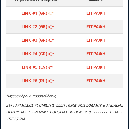
LINK #1
(GR)
👉
ΕΓΓΡΑΦΗ
LINK #2
(GR) 👉
ΕΓΓΡΑΦΗ
LINK #3
(GR) 👉
ΕΓΓΡΑΦΗ
LINK #4
(GR) 👉
ΕΓΓΡΑΦΗ
LINK #5
(ΕΝ) 👉
ΕΓΓΡΑΦΗ
LINK #6
(RU) 👉
ΕΓΓΡΑΦΗ
*Ισχύουν όροι & προϋποθέσεις
21+ | ΑΡΜΟΔΙΟΣ ΡΥΘΜΙΣΤΗΣ: ΕΕΕΠ | ΚΙΝΔΥΝΟΣ ΕΘΙΣΜΟΥ & ΑΠΩΛΕΙΑΣ
ΠΕΡΙΟΥΣΙΑΣ | ΓΡΑΜΜΗ ΒΟΗΘΕΙΑΣ ΚΕΘΕΑ: 210 9237777 | ΠΑΙΞΕ
ΥΠΕΥΘΥΝΑ