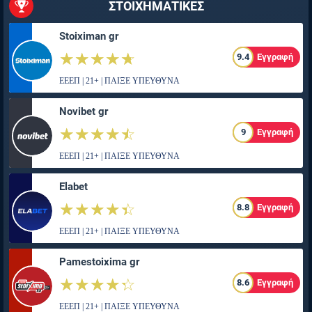
ΣΤΟΙΧΗΜΑΤΙΚΕΣ
Stoiximan gr
☆☆☆☆☆
★★★★★
9.4
Εγγραφή
ΕΕΕΠ | 21+ | ΠΑΙΞΕ ΥΠΕΥΘΥΝΑ
Novibet gr
☆☆☆☆☆
★★★★★
9
Εγγραφή
ΕΕΕΠ | 21+ | ΠΑΙΞΕ ΥΠΕΥΘΥΝΑ
Elabet
☆☆☆☆☆
★★★★★
8.8
Εγγραφή
ΕΕΕΠ | 21+ | ΠΑΙΞΕ ΥΠΕΥΘΥΝΑ
Pamestoixima gr
☆☆☆☆☆
★★★★★
8.6
Εγγραφή
ΕΕΕΠ | 21+ | ΠΑΙΞΕ ΥΠΕΥΘΥΝΑ