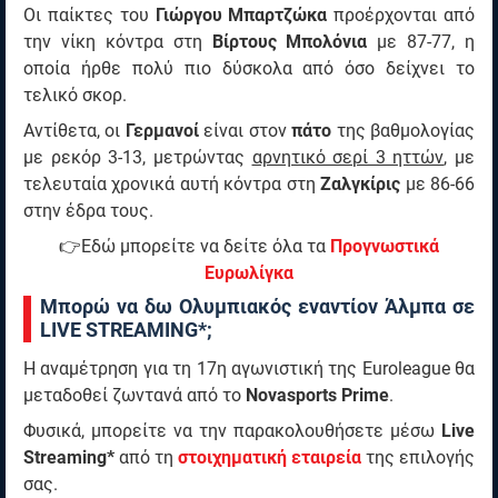
Οι παίκτες του
Γιώργου Μπαρτζώκα
προέρχονται από
την νίκη κόντρα στη
Βίρτους Μπολόνια
με 87-77, η
οποία ήρθε πολύ πιο δύσκολα από όσο δείχνει το
τελικό σκορ.
Αντίθετα, οι
Γερμανοί
είναι στον
πάτο
της βαθμολογίας
με ρεκόρ 3-13, μετρώντας
αρνητικό σερί 3 ηττών
, με
τελευταία χρονικά αυτή κόντρα στη
Ζαλγκίρις
με 86-66
στην έδρα τους.
👉Εδώ μπορείτε να δείτε όλα τα
Προγνωστικά
Ευρωλίγκα
Mπορώ να δω Ολυμπιακός εναντίον Άλμπα σε
LIVE STREAMING*;
Η αναμέτρηση για τη 17η αγωνιστική της Euroleague θα
μεταδoθεί ζωντανά από το
Novasports Prime
.
Φυσικά, μπορείτε να την παρακολουθήσετε μέσω
Live
Streaming*
από τη
στοιχηματική εταιρεία
της επιλογής
σας.