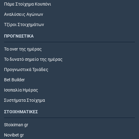
Πάμε Στοίχημα Κουπόνι
Αναλύσεις Αγώνων
Τζίροι Στοιχημάτων
ΠΡΟΓΝΩΣΤΙΚΑ
Τα over της ημέρας
Το δυνατό σημείο της ημέρας
Προγνωστικά Τριάδες
Bet Builder
Ισοπαλία Ημέρας
Συστήματα Στοίχημα
ΣΤΟΙΧΗΜΑΤΙΚΕΣ
Stoiximan gr
Novibet gr