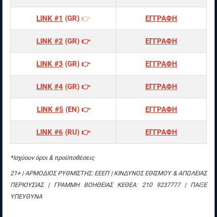
LINK #1
(GR)
👉
ΕΓΓΡΑΦΗ
LINK #2
(GR) 👉
ΕΓΓΡΑΦΗ
LINK #3
(GR) 👉
ΕΓΓΡΑΦΗ
LINK #4
(GR) 👉
ΕΓΓΡΑΦΗ
LINK #5
(ΕΝ) 👉
ΕΓΓΡΑΦΗ
LINK #6
(RU) 👉
ΕΓΓΡΑΦΗ
*Ισχύουν όροι & προϋποθέσεις
21+ | ΑΡΜΟΔΙΟΣ ΡΥΘΜΙΣΤΗΣ: ΕΕΕΠ | ΚΙΝΔΥΝΟΣ ΕΘΙΣΜΟΥ & ΑΠΩΛΕΙΑΣ
ΠΕΡΙΟΥΣΙΑΣ | ΓΡΑΜΜΗ ΒΟΗΘΕΙΑΣ ΚΕΘΕΑ: 210 9237777 | ΠΑΙΞΕ
ΥΠΕΥΘΥΝΑ