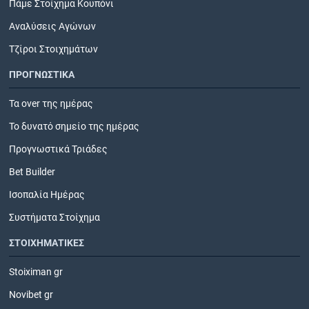
Πάμε Στοίχημα Κουπόνι
Αναλύσεις Αγώνων
Τζίροι Στοιχημάτων
ΠΡΟΓΝΩΣΤΙΚΑ
Τα over της ημέρας
Το δυνατό σημείο της ημέρας
Προγνωστικά Τριάδες
Bet Builder
Ισοπαλία Ημέρας
Συστήματα Στοίχημα
ΣΤΟΙΧΗΜΑΤΙΚΕΣ
Stoiximan gr
Novibet gr