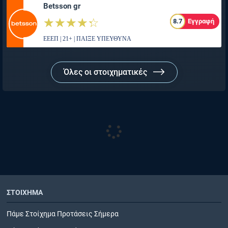
Betsson gr
☆☆☆☆☆
★★★★★
8.7
Εγγραφή
ΕΕΕΠ | 21+ | ΠΑΙΞΕ ΥΠΕΥΘΥΝΑ
Όλες οι στοιχηματικές
ΣΤΟΙΧΗΜΑ
Πάμε Στοίχημα Προτάσεις Σήμερα