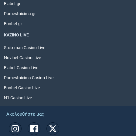
Elabet gr
Pamestoixima gr
Fonbet gr
ΚΑΖΙΝΟ LIVE
Stoiximan Casino Live
Novibet Casino Live
Elabet Casino Live
Pamestoixima Casino Live
Fonbet Casino Live
N1 Casino Live
Ακολουθήστε μας