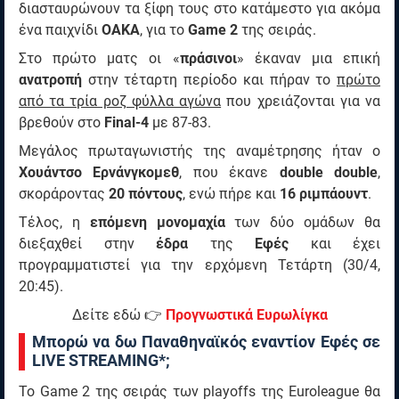
διασταυρώνουν τα ξίφη τους στο κατάμεστο για ακόμα
ένα παιχνίδι
ΟΑΚΑ
, για το
Game 2
της σειράς.
Στο πρώτο ματς οι «
πράσινοι
» έκαναν μια επική
ανατροπή
στην τέταρτη περίοδο και πήραν το
πρώτο
από τα τρία ροζ φύλλα αγώνα
που χρειάζονται για να
βρεθούν στo
Final-4
με 87-83.
Μεγάλος πρωταγωνιστής της αναμέτρησης ήταν ο
Χουάντσο Ερνάνγκομεθ
, που έκανε
double double
,
σκοράροντας
20 πόντους
, ενώ πήρε και
16 ριμπάουντ
.
Τέλος, η
επόμενη μονομαχία
των δύο ομάδων θα
διεξαχθεί στην
έδρα
της
Εφές
και έχει
προγραμματιστεί για την ερχόμενη Τετάρτη (30/4,
20:45).
Δείτε εδώ 👉
Προγνωστικά Ευρωλίγκα
Mπορώ να δω Παναθηναϊκός εναντίον Εφές σε
LIVE STREAMING*;
Το Game 2 της σειράς των playoffs της Euroleague θα