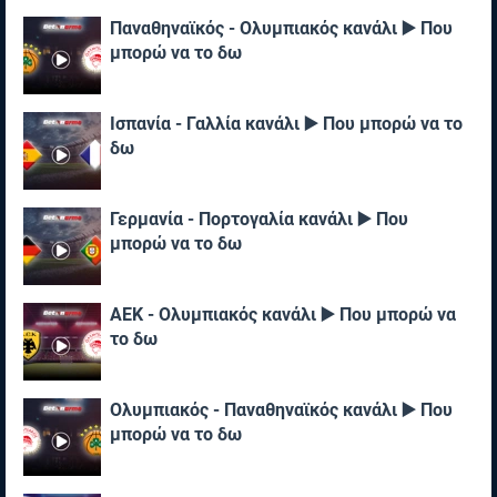
Παναθηναϊκός - Ολυμπιακός κανάλι ▶️ Που
μπορώ να το δω
Ισπανία - Γαλλία κανάλι ▶️ Που μπορώ να το
δω
Γερμανία - Πορτογαλία κανάλι ▶️ Που
μπορώ να το δω
ΑΕΚ - Ολυμπιακός κανάλι ▶️ Που μπορώ να
το δω
Ολυμπιακός - Παναθηναϊκός κανάλι ▶️ Που
μπορώ να το δω