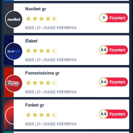
Novibet gr
☆☆☆☆☆
★★★★★
9
Εγγραφή
ΕΕΕΠ | 21+ | ΠΑΙΞΕ ΥΠΕΥΘΥΝΑ
Elabet
☆☆☆☆☆
★★★★★
8.8
Εγγραφή
ΕΕΕΠ | 21+ | ΠΑΙΞΕ ΥΠΕΥΘΥΝΑ
Pamestoixima gr
☆☆☆☆☆
★★★★★
8.6
Εγγραφή
ΕΕΕΠ | 21+ | ΠΑΙΞΕ ΥΠΕΥΘΥΝΑ
Fonbet gr
☆☆☆☆☆
★★★★★
8.8
Εγγραφή
ΕΕΕΠ | 21+ | ΠΑΙΞΕ ΥΠΕΥΘΥΝΑ