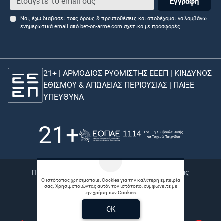
Εγγραφή
Ναι, έχω διαβάσει τους όρους & προυποθέσεις και αποδέχομαι να λαμβάνω
ενημερωτικά email από bet-on-arme.com σχετικά με προσφορές.
21+ | ΑΡΜΟΔΙΟΣ ΡΥΘΜΙΣΤΗΣ ΕΕΕΠ | ΚΙΝΔΥΝΟΣ
ΕΘΙΣΜΟΥ & ΑΠΩΛΕΙΑΣ ΠΕΡΙΟΥΣΙΑΣ |
ΠΑΙΞΕ
ΥΠΕΥΘΥΝΑ
21+
Πολιτική απορρήτου |
Bet Links |
Θέσεις εργασίας
Ο ιστότοπος χρησιμοποιεί Cookies για την καλύτερη εμπειρία
σας. Χρησιμοποιώντας αυτόν τον ιστότοπο, συμφωνείτε με
© 2026 Betonarme
την χρήση των Cookies.
Developed by
Digital Winners
OK