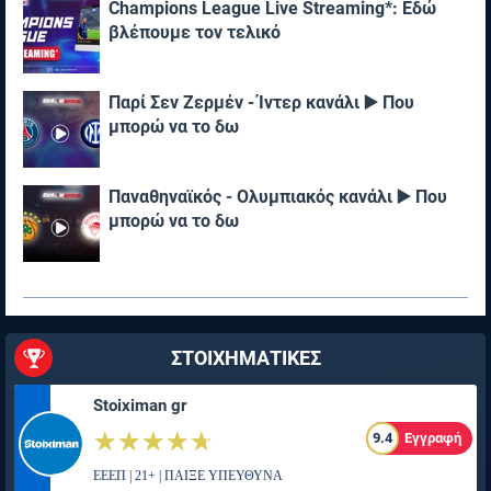
Champions League Live Streaming*: Εδώ
βλέπουμε τον τελικό
Παρί Σεν Ζερμέν - Ίντερ κανάλι ▶️ Που
μπορώ να το δω
Παναθηναϊκός - Ολυμπιακός κανάλι ▶️ Που
μπορώ να το δω
ΣΤΟΙΧΗΜΑΤΙΚΕΣ
Stoiximan gr
☆☆☆☆☆
★★★★★
9.4
Εγγραφή
ΕΕΕΠ | 21+ | ΠΑΙΞΕ ΥΠΕΥΘΥΝΑ