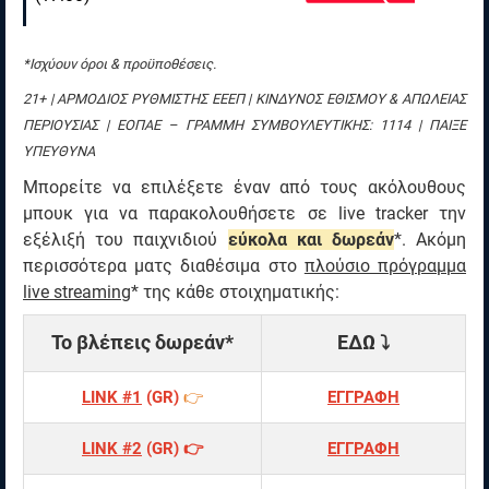
*Ισχύουν όροι & προϋποθέσεις.
21+ | ΑΡΜΟΔΙΟΣ ΡΥΘΜΙΣΤΗΣ ΕΕΕΠ | ΚΙΝΔΥΝΟΣ ΕΘΙΣΜΟΥ & ΑΠΩΛΕΙΑΣ
ΠΕΡΙΟΥΣΙΑΣ | ΕΟΠΑΕ – ΓΡΑΜΜΗ ΣΥΜΒΟΥΛΕΥΤΙΚΗΣ: 1114 | ΠΑΙΞΕ
ΥΠΕΥΘΥΝΑ
Μπορείτε να επιλέξετε έναν από τους ακόλουθους
μπουκ για να παρακολουθήσετε σε live tracker την
εξέλιξή του παιχνιδιού
εύκολα και δωρεάν
*. Ακόμη
περισσότερα ματς διαθέσιμα στο
πλούσιο πρόγραμμα
live streaming
* της κάθε στοιχηματικής:
Το βλέπεις δωρεάν*
ΕΔΩ ⤵
LINK #1
(GR)
👉
ΕΓΓΡΑΦΗ
LINK #2
(GR) 👉
ΕΓΓΡΑΦΗ