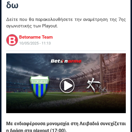
δω
Δείτε που θα παρακολουθήσετε την αναμέτρηση της 7ης
αγωνιστικής των Playout.
Betonarme Team
10/05/2025 - 11:13
Με ενδιαφέρουσα μονομαχία στη Λειβαδιά συνεχίζεται
η δράση στα playout (17:00).