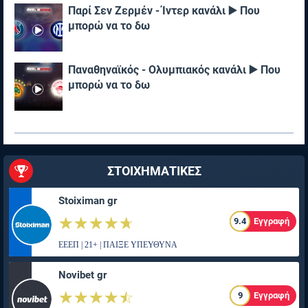
Παρί Σεν Ζερμέν - Ίντερ κανάλι ▶️ Που
μπορώ να το δω
Παναθηναϊκός - Ολυμπιακός κανάλι ▶️ Που
μπορώ να το δω
ΣΤΟΙΧΗΜΑΤΙΚΕΣ
Stoiximan gr
☆☆☆☆☆
★★★★★
9.4
Εγγραφή
ΕΕΕΠ | 21+ | ΠΑΙΞΕ ΥΠΕΥΘΥΝΑ
Novibet gr
☆☆☆☆☆
★★★★★
9
Εγγραφή