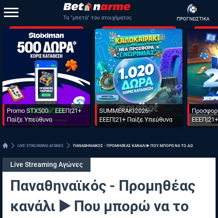
Τα "μπετά" του στοιχήματος
ΠΡΟΓΝΩΣΤΙΚΑ
Promo STX500✅ ΕΕΕΠ|21+
SUMMERAKI2026✅
Προσφορ
Παίξε Υπεύθυνα
ΕΕΕΠ|21+ Παίξε Υπεύθυνα
ΕΕΕΠ|21+
LIVE STREAMING ΑΓΩΝΕΣ
ΠΑΝΑΘΗΝΑΙΚΟΣ - ΠΡΟΜΗΘΕΑΣ ΚΑΝΑΛΙ ▶️ ΠΟΥ ΜΠΟΡΩ ΝΑ ΤΟ ΔΩ
Live Streaming Αγώνες
Παναθηναϊκός - Προμηθέας
κανάλι ▶️ Που μπορώ να το