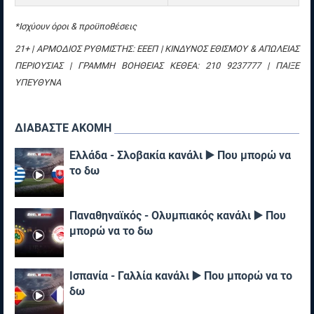
*Ισχύουν όροι & προϋποθέσεις
21+ | ΑΡΜΟΔΙΟΣ ΡΥΘΜΙΣΤΗΣ: ΕΕΕΠ | ΚΙΝΔΥΝΟΣ ΕΘΙΣΜΟΥ & ΑΠΩΛΕΙΑΣ
ΠΕΡΙΟΥΣΙΑΣ | ΓΡΑΜΜΗ ΒΟΗΘΕΙΑΣ ΚΕΘΕΑ: 210 9237777 | ΠΑΙΞΕ
ΥΠΕΥΘΥΝΑ
ΔΙΑΒΑΣΤΕ ΑΚΟΜΗ
Ελλάδα - Σλοβακία κανάλι ▶️ Που μπορώ να
το δω
Παναθηναϊκός - Ολυμπιακός κανάλι ▶️ Που
μπορώ να το δω
Ισπανία - Γαλλία κανάλι ▶️ Που μπορώ να το
δω