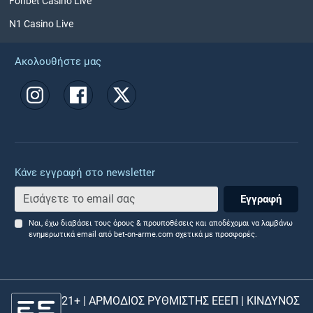
Fonbet Casino Live
N1 Casino Live
Ακολουθήστε μας
Κάνε εγγραφή στο newsletter
Εγγραφή
Ναι, έχω διαβάσει τους όρους & προυποθέσεις και αποδέχομαι να λαμβάνω
ενημερωτικά email από bet-on-arme.com σχετικά με προσφορές.
21+ | ΑΡΜΟΔΙΟΣ ΡΥΘΜΙΣΤΗΣ ΕΕΕΠ | ΚΙΝΔΥΝΟΣ