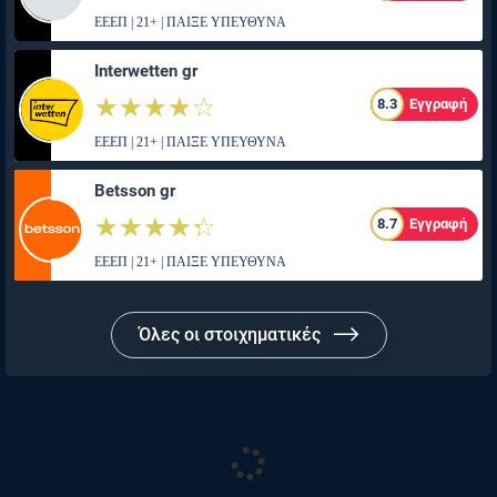
ΕΕΕΠ | 21+ | ΠΑΙΞΕ ΥΠΕΥΘΥΝΑ
Interwetten gr
☆☆☆☆☆
★★★★★
8.3
Εγγραφή
ΕΕΕΠ | 21+ | ΠΑΙΞΕ ΥΠΕΥΘΥΝΑ
Betsson gr
☆☆☆☆☆
★★★★★
8.7
Εγγραφή
ΕΕΕΠ | 21+ | ΠΑΙΞΕ ΥΠΕΥΘΥΝΑ
Όλες οι στοιχηματικές