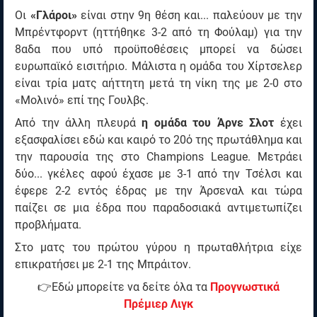
Οι
«Γλάροι»
είναι στην 9η θέση και... παλεύουν με την
Μπρέντφορντ (ηττήθηκε 3-2 από τη Φούλαμ) για την
8αδα που υπό προϋποθέσεις μπορεί να δώσει
ευρωπαϊκό εισιτήριο. Μάλιστα η ομάδα του Χίρτσελερ
είναι τρία ματς αήττητη μετά τη νίκη της με 2-0 στο
«Μολινό» επί της Γουλβς.
Από την άλλη πλευρά
η ομάδα του Άρνε Σλοτ
έχει
εξασφαλίσει εδώ και καιρό το 20ό της πρωτάθλημα και
την παρουσία της στο Champions League. Μετράει
δύο... γκέλες αφού έχασε με 3-1 από την Τσέλσι και
έφερε 2-2 εντός έδρας με την Άρσεναλ και τώρα
παίζει σε μια έδρα που παραδοσιακά αντιμετωπίζει
προβλήματα.
Στο ματς του πρώτου γύρου η πρωταθλήτρια είχε
επικρατήσει με 2-1 της Μπράιτον.
👉Εδώ μπορείτε να δείτε όλα τα
Προγνωστικά
Πρέμιερ Λιγκ