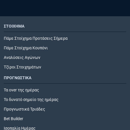
ΣΤΟΙΧΗΜΑ
Πάμε Στοίχημα Προτάσεις Σήμερα
Πάμε Στοίχημα Κουπόνι
Αναλύσεις Αγώνων
Τζίροι Στοιχημάτων
ΠΡΟΓΝΩΣΤΙΚΑ
Τα over της ημέρας
Το δυνατό σημείο της ημέρας
Προγνωστικά Τριάδες
Bet Builder
Ισοπαλία Ημέρας