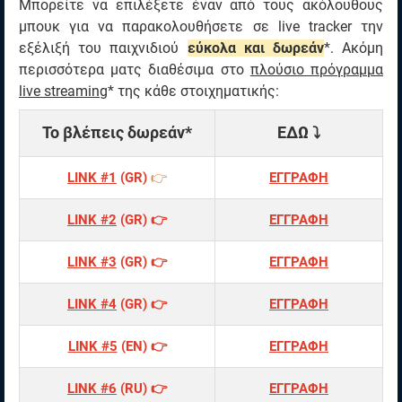
Μπορείτε να επιλέξετε έναν από τους ακόλουθους
μπουκ για να παρακολουθήσετε σε live tracker την
εξέλιξή του παιχνιδιού
εύκολα και δωρεάν
*. Ακόμη
περισσότερα ματς διαθέσιμα στο
πλούσιο πρόγραμμα
live streaming
* της κάθε στοιχηματικής:
Το βλέπεις δωρεάν*
ΕΔΩ ⤵
LINK #1
(GR)
👉
ΕΓΓΡΑΦΗ
LINK #2
(GR) 👉
ΕΓΓΡΑΦΗ
LINK #3
(GR) 👉
ΕΓΓΡΑΦΗ
LINK #4
(GR) 👉
ΕΓΓΡΑΦΗ
LINK #5
(ΕΝ) 👉
ΕΓΓΡΑΦΗ
LINK #6
(RU) 👉
ΕΓΓΡΑΦΗ