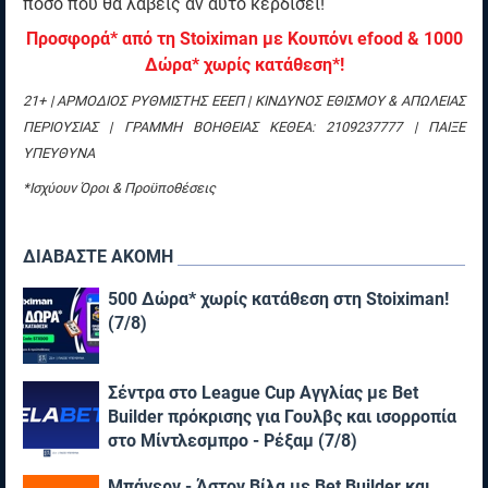
ποσό που θα λάβεις αν αυτό κερδίσει!
Προσφορά* από τη Stoiximan με Κουπόνι efood & 1000
Δώρα* χωρίς κατάθεση*!
​21+ | ΑΡΜΟΔΙΟΣ ΡΥΘΜΙΣΤΗΣ ΕΕΕΠ | ΚΙΝΔΥΝΟΣ ΕΘΙΣΜΟΥ & ΑΠΩΛΕΙΑΣ
ΠΕΡΙΟΥΣΙΑΣ | ΓΡΑΜΜΗ ΒΟΗΘΕΙΑΣ ΚΕΘΕΑ: 2109237777 | ΠΑΙΞΕ
ΥΠΕΥΘΥΝΑ
*Ισχύουν Όροι & Προϋποθέσεις
ΔΙΑΒΑΣΤΕ ΑΚΟΜΗ
500 Δώρα* χωρίς κατάθεση στη Stoiximan!
(7/8)
Σέντρα στο League Cup Αγγλίας με Bet
Builder πρόκρισης για Γουλβς και ισορροπία
στο Μίντλεσμπρο - Ρέξαμ (7/8)
Μπάγερν - Άστον Βίλα με Bet Builder και