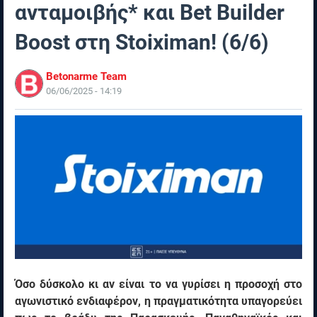
ανταμοιβής* και Bet Builder
Boost στη Stoiximan! (6/6)
Betonarme Team
06/06/2025 - 14:19
Όσο δύσκολο κι αν είναι το να γυρίσει η προσοχή στο
αγωνιστικό ενδιαφέρον, η πραγματικότητα υπαγορεύει