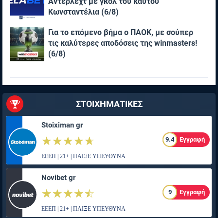
Άντερλεχτ με γκολ του καυτού
Κωνσταντέλια (6/8)
Για το επόμενο βήμα ο ΠΑΟΚ, με σούπερ
τις καλύτερες αποδόσεις της winmasters!
(6/8)
ΣΤΟΙΧΗΜΑΤΙΚΕΣ
Stoiximan gr
☆☆☆☆☆
★★★★★
9.4
Εγγραφή
ΕΕΕΠ | 21+ | ΠΑΙΞΕ ΥΠΕΥΘΥΝΑ
Novibet gr
☆☆☆☆☆
★★★★★
9
Εγγραφή
ΕΕΕΠ | 21+ | ΠΑΙΞΕ ΥΠΕΥΘΥΝΑ