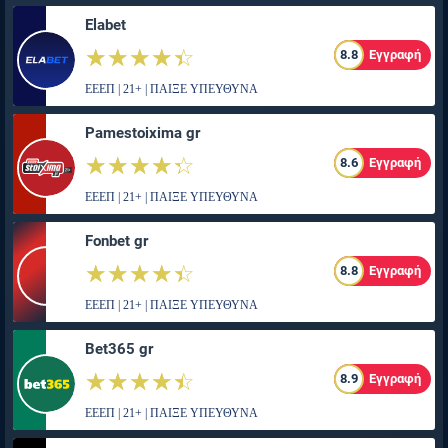
Elabet
☆☆☆☆☆
★★★★★
8.8
Εγγραφή
ΕΕΕΠ | 21+ | ΠΑΙΞΕ ΥΠΕΥΘΥΝΑ
Pamestoixima gr
☆☆☆☆☆
★★★★★
8.6
Εγγραφή
ΕΕΕΠ | 21+ | ΠΑΙΞΕ ΥΠΕΥΘΥΝΑ
Fonbet gr
☆☆☆☆☆
★★★★★
8.8
Εγγραφή
ΕΕΕΠ | 21+ | ΠΑΙΞΕ ΥΠΕΥΘΥΝΑ
Bet365 gr
☆☆☆☆☆
★★★★★
8.9
Εγγραφή
ΕΕΕΠ | 21+ | ΠΑΙΞΕ ΥΠΕΥΘΥΝΑ