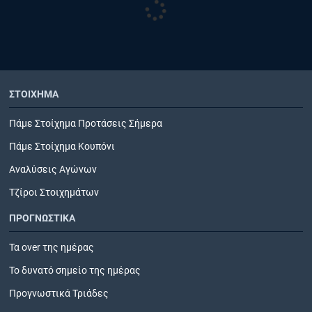
ΣΤΟΙΧΗΜΑ
Πάμε Στοίχημα Προτάσεις Σήμερα
Πάμε Στοίχημα Κουπόνι
Αναλύσεις Αγώνων
Τζίροι Στοιχημάτων
ΠΡΟΓΝΩΣΤΙΚΑ
Τα over της ημέρας
Το δυνατό σημείο της ημέρας
Προγνωστικά Τριάδες