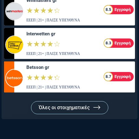
Winmasters gr
☆☆☆☆☆
★★★★★
8.5
Εγγραφή
ΕΕΕΠ | 21+ | ΠΑΙΞΕ ΥΠΕΥΘΥΝΑ
Interwetten gr
☆☆☆☆☆
★★★★★
8.3
Εγγραφή
ΕΕΕΠ | 21+ | ΠΑΙΞΕ ΥΠΕΥΘΥΝΑ
Betsson gr
☆☆☆☆☆
★★★★★
8.7
Εγγραφή
ΕΕΕΠ | 21+ | ΠΑΙΞΕ ΥΠΕΥΘΥΝΑ
Όλες οι στοιχηματικές