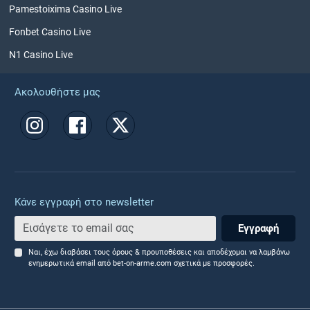
Pamestoixima Casino Live
Fonbet Casino Live
N1 Casino Live
Ακολουθήστε μας
Κάνε εγγραφή στο newsletter
Εγγραφή
Ναι, έχω διαβάσει τους όρους & προυποθέσεις και αποδέχομαι να λαμβάνω
ενημερωτικά email από bet-on-arme.com σχετικά με προσφορές.