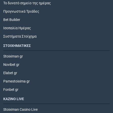
Το δυνατό σημείο της ημέρας
Προγνωστικά Τριάδες
Bet Builder
Ισοπαλία Ημέρας
Συστήματα Στοίχημα
ΣΤΟΙΧΗΜΑΤΙΚΕΣ
Stoiximan gr
Novibet gr
Elabet gr
Pamestoixima gr
Fonbet gr
ΚΑΖΙΝΟ LIVE
Stoiximan Casino Live