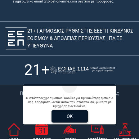
ενημερωτικά email από bet-on-arme.com σχετικά με προσφορές.
21+ | ΑΡΜΟΔΙΟΣ ΡΥΘΜΙΣΤΗΣ ΕΕΕΠ | ΚΙΝΔΥΝΟΣ
ΕΘΙΣΜΟΥ & ΑΠΩΛΕΙΑΣ ΠΕΡΙΟΥΣΙΑΣ |
ΠΑΙΞΕ
ΥΠΕΥΘΥΝΑ
21+
Πολιτική απορρήτου |
Bet Links |
Θέσεις εργασίας
Ο ιστότοπος χρησιμοποιεί Cookies για την καλύτερη εμπειρία
σας. Χρησιμοποιώντας αυτόν τον ιστότοπο, συμφωνείτε με
© 2026 Betonarme
την χρήση των Cookies.
Developed by
Digital Winners
OK