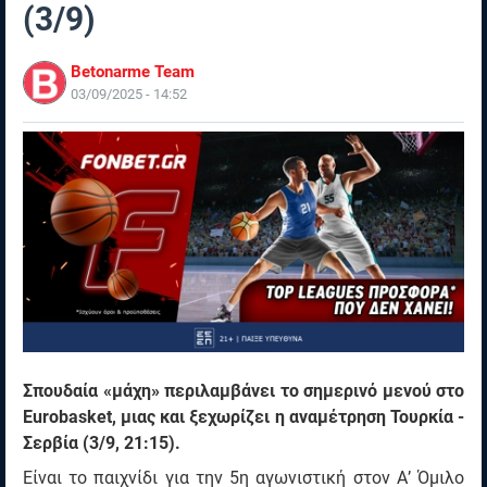
(3/9)
Betonarme Team
03/09/2025 - 14:52
Σπουδαία «μάχη» περιλαμβάνει το σημερινό μενού στο
Eurobasket, μιας και ξεχωρίζει η αναμέτρηση Τουρκία -
Σερβία (3/9, 21:15).
Είναι το παιχνίδι για την 5η αγωνιστική στον Α’ Όμιλο