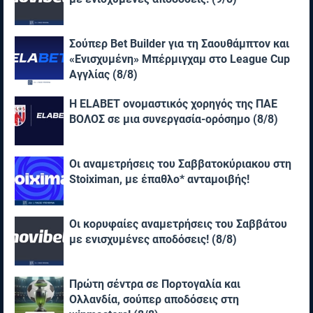
Σούπερ Bet Builder για τη Σαουθάμπτον και
«Ενισχυμένη» Μπέρμιγχαμ στο League Cup
Αγγλίας (8/8)
Η ELABET ονομαστικός χορηγός της ΠΑΕ
ΒΟΛΟΣ σε μια συνεργασία-ορόσημο (8/8)
Οι αναμετρήσεις του Σαββατοκύριακου στη
Stoiximan, με έπαθλο* ανταμοιβής!
Oι κορυφαίες αναμετρήσεις του Σαββάτου
με ενισχυμένες αποδόσεις! (8/8)
Πρώτη σέντρα σε Πορτογαλία και
Ολλανδία, σούπερ αποδόσεις στη