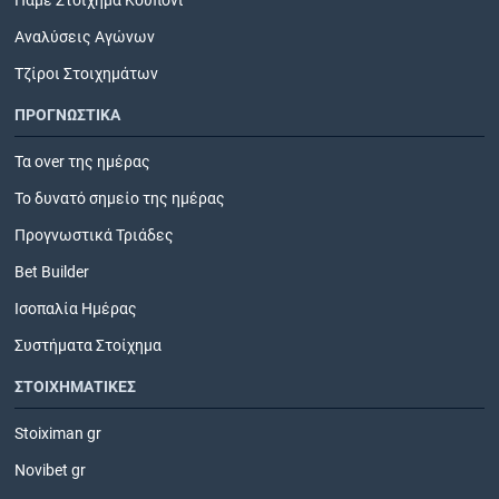
Πάμε Στοίχημα Κουπόνι
Αναλύσεις Αγώνων
Τζίροι Στοιχημάτων
ΠΡΟΓΝΩΣΤΙΚΑ
Τα over της ημέρας
Το δυνατό σημείο της ημέρας
Προγνωστικά Τριάδες
Bet Builder
Ισοπαλία Ημέρας
Συστήματα Στοίχημα
ΣΤΟΙΧΗΜΑΤΙΚΕΣ
Stoiximan gr
Novibet gr