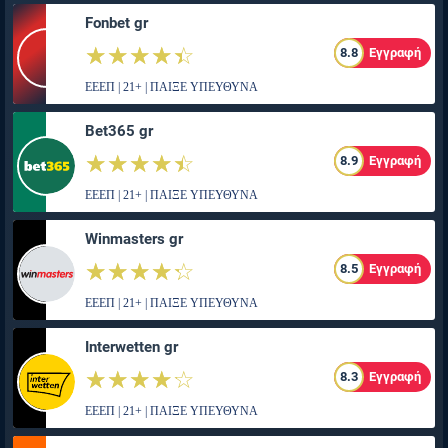
Fonbet gr
☆☆☆☆☆
★★★★★
8.8
Εγγραφή
ΕΕΕΠ | 21+ | ΠΑΙΞΕ ΥΠΕΥΘΥΝΑ
Bet365 gr
☆☆☆☆☆
★★★★★
8.9
Εγγραφή
ΕΕΕΠ | 21+ | ΠΑΙΞΕ ΥΠΕΥΘΥΝΑ
Winmasters gr
☆☆☆☆☆
★★★★★
8.5
Εγγραφή
ΕΕΕΠ | 21+ | ΠΑΙΞΕ ΥΠΕΥΘΥΝΑ
Interwetten gr
☆☆☆☆☆
★★★★★
8.3
Εγγραφή
ΕΕΕΠ | 21+ | ΠΑΙΞΕ ΥΠΕΥΘΥΝΑ