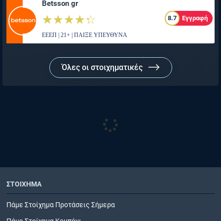
Betsson gr
☆☆☆☆☆
★★★★★
8.7
Εγγραφή
ΕΕΕΠ | 21+ | ΠΑΙΞΕ ΥΠΕΥΘΥΝΑ
Όλες οι στοιχηματικές
ΣΤΟΙΧΗΜΑ
Πάμε Στοίχημα Προτάσεις Σήμερα