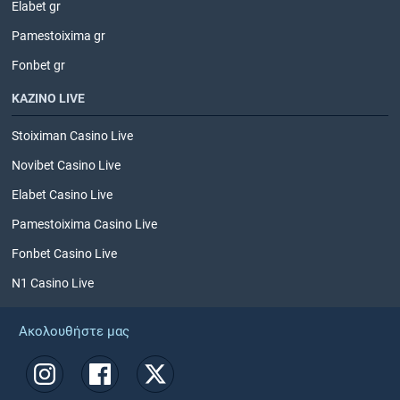
Elabet gr
Pamestoixima gr
Fonbet gr
ΚΑΖΙΝΟ LIVE
Stoiximan Casino Live
Novibet Casino Live
Elabet Casino Live
Pamestoixima Casino Live
Fonbet Casino Live
N1 Casino Live
Ακολουθήστε μας