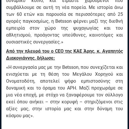
δυναμικό κοινό, και είμαστε χαρούμενοι που
συμβάλλουμε σε αυτή τη νέα πορεία. Με ιστορία άνω
των 60 ετών και παρουσία σε περισσότερες από 25
αγορές παγκοσμίως, η Betsson φέρνει μαζί της διεθνή
εμπειρία στον χώρο της ψυχαγωγίας και του
αθλητισμού, προάγοντας υπεύθυνες, καινοτόμες και
ουσιαστικές συνεργασίες.»
Από την πλευρά του ο CEO της ΚΑΕ Άρης, κ. Αγαπητός
Διακογιάννης, δήλωσε:
«Η συνεργασία μας με την Betsson, που συνεχίζεται και
ενισχύεται με τη θέση του Μεγάλου Χορηγού και
Ονοματοδότη, αποτελεί ψήφο εμπιστοσύνης στη
δυναμική και το όραμα του ΑΡΗ. Μαζί προχωράμε σε
μια νέα εποχή, με στόχο να ξαναφέρουμε τον σύλλογο
εκεί όπου ανήκει – στην κορυφή – στηριζόμενοι στις
αξίες μας, στην ιστορία μας και στην δύναμη του
κόσμου μας».