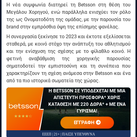
Η νέα συμφωνία διατηρεί τη Betsson στη θέση του
Μεγάλου Χορηγού, ενώ παράλληλα ενισχύει τον ρόλο
της ως Ονοματοδότη της ομάδας, με την παρουσία του
brand στην εμπρόσθια όψη της επίσημης φανέλας.
Η συνεργασία ξεκίνησε το 2023 και έκτοτε εξελίσσεται
σταθερά, με κοινό στόχο την ανάπτυξη του αθλητισμού
και την ενίσχυση της σχέσης με το φίλαθλο κοινό. Η
φετινή αναβάθμιση της χορηγικής παρουσίας
σηματοδοτεί την εμπιστοσύνη και τη συνέπεια που
χαρακτηρίζουν τη σχέση ανάμεσα στην Betsson και ένα
από τα πιο ιστορικά σωματεία της χώρας.
Η BETSSON ΣΕ ΥΠΟΔΕΧΕΤΑΙ ΜΕ ΜΙΑ
ΑΠΙΣΤΕΥΤΗ ΠΡΟΣΦΟΡΑ* ΧΩΡΙΣ
ΚΑΤΑΘΕΣΗ ΜΕ 220 ΔΩΡΑ* + ΜΕ ΕΝΑ
ΓΥΡΙΣΜΑ!
☆☆☆☆☆
★★★★★
ΕΓΓΡΑΦΗ
ΕΕΕΠ | 21+ | ΠΑΙΞΕ ΥΠΕΥΘΥΝΑ