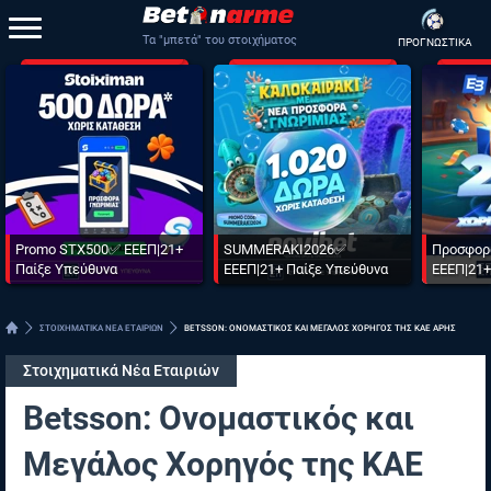
Τα "μπετά" του στοιχήματος
ΠΡΟΓΝΩΣΤΙΚΑ
Promo STX500✅ ΕΕΕΠ|21+
SUMMERAKI2026✅
Προσφορ
Παίξε Υπεύθυνα
ΕΕΕΠ|21+ Παίξε Υπεύθυνα
ΕΕΕΠ|21+
ΣΤΟΙΧΗΜΑΤΙΚΑ ΝΕΑ ΕΤΑΙΡΙΩΝ
BETSSON: ΟΝΟΜΑΣΤΙΚΟΣ ΚΑΙ ΜΕΓΑΛΟΣ ΧΟΡΗΓΟΣ ΤΗΣ ΚΑΕ ΑΡΗΣ
Στοιχηματικά Νέα Εταιριών
Betsson: Ονομαστικός και
Μεγάλος Χορηγός της ΚΑΕ