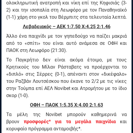
ολοκληρωτική ανατροπή και νίκη επί της Κηφισιάς (3-
2) και την ισοπαλία στη Λεωφόρο με τον Παναθηναϊκό
(1-1) χάρη στο γκολ του Βέρμπιτς στα τελευταία λεπτά.
Λεβαδειακός – ΑΕΚ 1:7.50
X
:4.25 2:1.46
Άλλο ένα παιχνίδι με τον γηπεδούχο να παίζει μακριά
από το «σπίτι» του είναι αυτό ανάμεσα σε ΟΦΗ και
ΠΑΟΚ στη Λεωφόρο (21:30).
Το Παγκρήτιο δεν είναι ακόμα έτοιμο, με τους
Κρητικούς του Μίλαν Ράσταβατς να προέρχονται το
«διπλό» στις Σέρρες (0-1), απέναντι στον «δικέφαλο»
του Ραζβάν Λουτσέσκου που έκανε το 2/2 με τις νίκες
στην Τούμπα επί ΑΕΛ Novibet και Ατρομήτου με το ίδιο
σκορ (1-0).
ΟΦΗ – ΠΑΟΚ 1:5.35
X
:4.00 2:1.63
Τα μέλη της Novibet μπορούν καθημερινά να
βρουν
προσφορές* για τα μεγάλα παιχνίδια
και
κορυφαίο πρόγραμμα ανταμοιβής*.