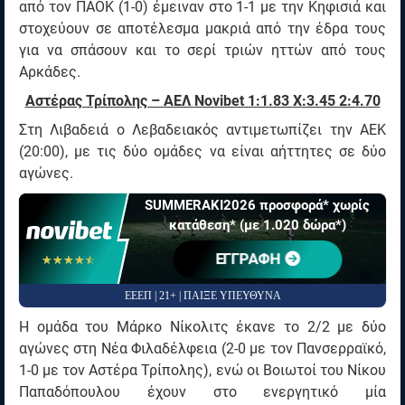
από τον ΠΑΟΚ (1-0) έμειναν στο 1-1 με την Κηφισιά και
στοχεύουν σε αποτέλεσμα μακριά από την έδρα τους
για να σπάσουν και το σερί τριών ηττών από τους
Αρκάδες.
Αστέρας Τρίπολης – ΑΕΛ
Novibet
1:1.83
X
:3.45 2:4.70
Στη Λιβαδειά ο Λεβαδειακός αντιμετωπίζει την ΑΕΚ
(20:00), με τις δύο ομάδες να είναι αήττητες σε δύο
αγώνες.
SUMMERAKI2026 προσφορά* χωρίς
κατάθεση* (με 1.020 δώρα*)
ΕΓΓΡΑΦΗ
☆☆☆☆☆
★★★★★
ΕΕΕΠ | 21+ | ΠΑΙΞΕ ΥΠΕΥΘΥΝΑ
Η ομάδα του Μάρκο Νίκολιτς έκανε το 2/2 με δύο
αγώνες στη Νέα Φιλαδέλφεια (2-0 με τον Πανσερραϊκό,
1-0 με τον Αστέρα Τρίπολης), ενώ οι Βοιωτοί του Νίκου
Παπαδόπουλου έχουν στο ενεργητικό μία