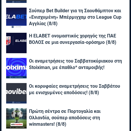
Σούπερ Bet Builder για τη Σαουθάμπτον και
«Ενισχυμένη» Μπέρμιγχαμ στο League Cup
Αγγλίας (8/8)
Η ELABET ονομαστικός χορηγός της ΠΑΕ
ΒΟΛΟΣ σε μια συνεργασία-ορόσημο (8/8)
Οι αναμετρήσεις του Σαββατοκύριακου στη
Stoiximan, με έπαθλο* ανταμοιβής!
Oι κορυφαίες αναμετρήσεις του Σαββάτου
με ενισχυμένες αποδόσεις! (8/8)
Πρώτη σέντρα σε Πορτογαλία και
Ολλανδία, σούπερ αποδόσεις στη
winmasters! (8/8)