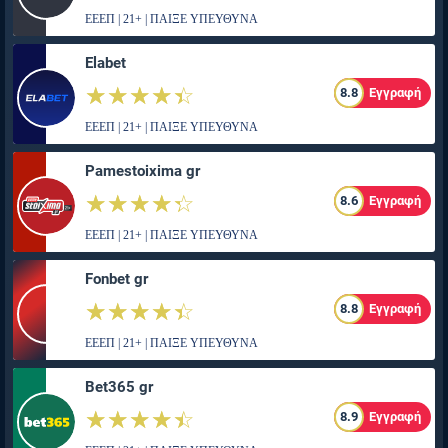
ΕΕΕΠ | 21+ | ΠΑΙΞΕ ΥΠΕΥΘΥΝΑ
Elabet
☆☆☆☆☆
★★★★★
8.8
Εγγραφή
ΕΕΕΠ | 21+ | ΠΑΙΞΕ ΥΠΕΥΘΥΝΑ
Pamestoixima gr
☆☆☆☆☆
★★★★★
8.6
Εγγραφή
ΕΕΕΠ | 21+ | ΠΑΙΞΕ ΥΠΕΥΘΥΝΑ
Fonbet gr
☆☆☆☆☆
★★★★★
8.8
Εγγραφή
ΕΕΕΠ | 21+ | ΠΑΙΞΕ ΥΠΕΥΘΥΝΑ
Bet365 gr
☆☆☆☆☆
★★★★★
8.9
Εγγραφή