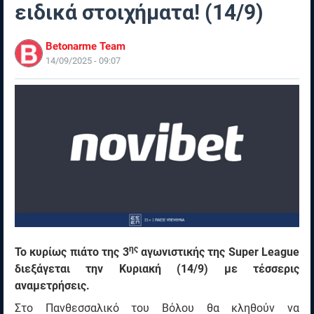
ειδικά στοιχήματα! (14/9)
Betonarme Team
14/09/2025 - 09:07
ης
Το κυρίως πιάτο της 3
αγωνιστικής της Super League
διεξάγεται την Κυριακή (14/9) με τέσσερις
αναμετρήσεις.
Στο Πανθεσσαλικό του Βόλου θα κληθούν να