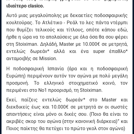
ιδιαίτερο clasico.
Αυτό μιας μεγαλούπολης με δεκαετίες ποδοσφαιρικής
κουλτούρας. Το Ατλέτικο - Ρεάλ το λες πάντα ντέρμπι
που θυμίζει τελικούς και τίτλους, οπότε κάπου εδώ,
ήρθε η ώρα να το απολαύσεις με όλα όσα θα σου φέρει
στη Stoiximan. Δηλάδή, Master με 10.000€ σε μετρητά,
εντελώς δωρεάν* αλλά και ένα super έπαθλο*
ανταμοιβής σε Mission.
Η ποδοσφαιρική Ισπανία (άρα και η ποδοσφαιρική
Ευρώπη) περιμένουν αυτόν τον αγώνα με πολύ μεγάλη
προσμονή. Το ελληνικό στοιχηματικό κοινό, τον
περιμένει στο Νο1 προορισμό, τη Stoiximan.
Εκεί, παίζεις εντελώς δωρεάν* στο Master και
διεκδικείς έως και 10.000€ σε μετρητά αν οι σωστές
απαντήσεις είναι μόνο οι δικές σου. (Ποιο θα είναι το
ακριβές σκορ του αγώνα (στην κανονική διάρκεια)” και
Ποιος παίκτης θα πετύχει το πρώτο γκολ στον αγώνα)