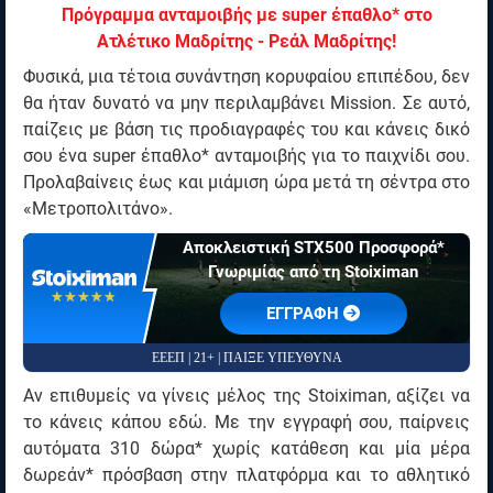
Πρόγραμμα ανταμοιβής με super έπαθλο* στο
Ατλέτικο Μαδρίτης - Ρεάλ Μαδρίτης!
Φυσικά, μια τέτοια συνάντηση κορυφαίου επιπέδου, δεν
θα ήταν δυνατό να μην περιλαμβάνει Mission. Σε αυτό,
παίζεις με βάση τις προδιαγραφές του και κάνεις δικό
σου ένα super έπαθλο* ανταμοιβής για το παιχνίδι σου.
Προλαβαίνεις έως και μιάμιση ώρα μετά τη σέντρα στο
«Μετροπολιτάνο».
Αποκλειστική STX500 Προσφορά*
Γνωριμίας από τη Stoiximan
☆☆☆☆☆
★★★★★
EΓΓΡΑΦΗ
ΕΕΕΠ | 21+ | ΠΑΙΞΕ ΥΠΕΥΘΥΝΑ
Αν επιθυμείς να γίνεις μέλος της Stoiximan, αξίζει να
το κάνεις κάπου εδώ. Με την εγγραφή σου, παίρνεις
αυτόματα 310 δώρα* χωρίς κατάθεση και μία μέρα
δωρεάν* πρόσβαση στην πλατφόρμα και το αθλητικό