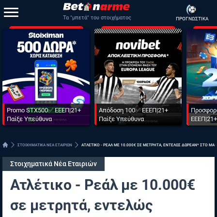
Τα "μπετά" του στοιχήματος
ΠΡΟΓΝΩΣΤΙΚΑ
Promo STX500✅ ΕΕΕΠ|21+
Απόδοση 100✅ ΕΕΕΠ|21+
Προσφορ
Παίξε Υπεύθυνα
Παίξε Υπεύθυνα
ΕΕΕΠ|21+
ΣΤΟΙΧΗΜΑΤΙΚΑ ΝΕΑ ΕΤΑΙΡΙΩΝ
ΑΤΛΕΤΙΚΟ - ΡΕΑΛ ΜΕ 10.000€ ΣΕ ΜΕΤΡΗΤΑ, ΕΝΤΕΛΩΣ ΔΩΡΕΑΝ* ΣΤΟ MAS
Στοιχηματικά Νέα Εταιριών
Ατλέτικο - Ρεάλ με 10.000€
σε μετρητά, εντελώς