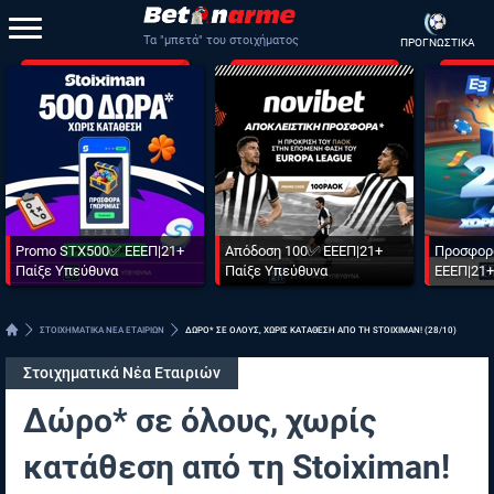
Τα "μπετά" του στοιχήματος
ΠΡΟΓΝΩΣΤΙΚΑ
Promo STX500✅ ΕΕΕΠ|21+
Απόδοση 100✅ ΕΕΕΠ|21+
Προσφορ
Παίξε Υπεύθυνα
Παίξε Υπεύθυνα
ΕΕΕΠ|21+
ΣΤΟΙΧΗΜΑΤΙΚΑ ΝΕΑ ΕΤΑΙΡΙΩΝ
ΔΩΡΟ* ΣΕ ΟΛΟΥΣ, ΧΩΡΙΣ ΚΑΤΑΘΕΣΗ ΑΠΟ ΤΗ STOIXIMAN! (28/10)
Στοιχηματικά Νέα Εταιριών
Δώρο* σε όλους, χωρίς
κατάθεση από τη Stoiximan!