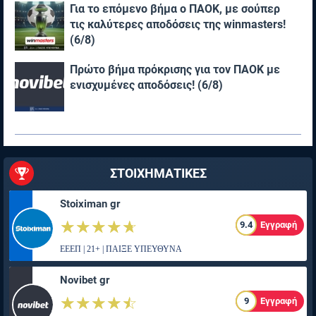
Για το επόμενο βήμα ο ΠΑΟΚ, με σούπερ
τις καλύτερες αποδόσεις της winmasters!
(6/8)
Πρώτο βήμα πρόκρισης για τον ΠΑΟΚ με
ενισχυμένες αποδόσεις! (6/8)
ΣΤΟΙΧΗΜΑΤΙΚΕΣ
Stoiximan gr
☆☆☆☆☆
★★★★★
9.4
Εγγραφή
ΕΕΕΠ | 21+ | ΠΑΙΞΕ ΥΠΕΥΘΥΝΑ
Novibet gr
☆☆☆☆☆
★★★★★
9
Εγγραφή