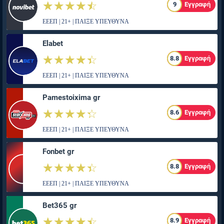
☆☆☆☆☆
★★★★★
9
Εγγραφή
ΕΕΕΠ | 21+ | ΠΑΙΞΕ ΥΠΕΥΘΥΝΑ
Elabet
☆☆☆☆☆
★★★★★
8.8
Εγγραφή
ΕΕΕΠ | 21+ | ΠΑΙΞΕ ΥΠΕΥΘΥΝΑ
Pamestoixima gr
☆☆☆☆☆
★★★★★
8.6
Εγγραφή
ΕΕΕΠ | 21+ | ΠΑΙΞΕ ΥΠΕΥΘΥΝΑ
Fonbet gr
☆☆☆☆☆
★★★★★
8.8
Εγγραφή
ΕΕΕΠ | 21+ | ΠΑΙΞΕ ΥΠΕΥΘΥΝΑ
Bet365 gr
☆☆☆☆☆
★★★★★
8.9
Εγγραφή