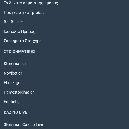
Το δυνατό σημείο της ημέρας
Προγνωστικά Τριάδες
Bet Builder
Ισοπαλία Ημέρας
Συστήματα Στοίχημα
ΣΤΟΙΧΗΜΑΤΙΚΕΣ
Stoiximan gr
Novibet gr
Elabet gr
Pamestoixima gr
Fonbet gr
ΚΑΖΙΝΟ LIVE
Stoiximan Casino Live