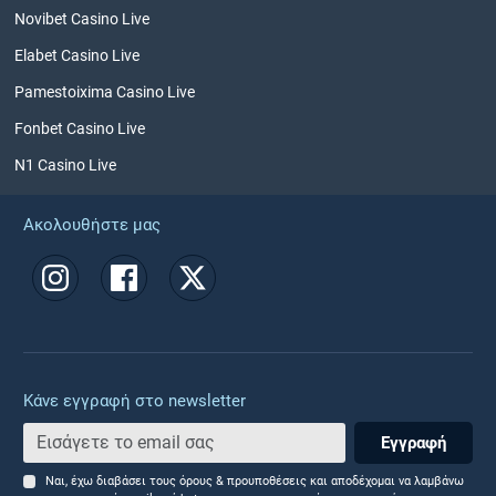
Novibet Casino Live
Elabet Casino Live
Pamestoixima Casino Live
Fonbet Casino Live
N1 Casino Live
Ακολουθήστε μας
Κάνε εγγραφή στο newsletter
Εγγραφή
Ναι, έχω διαβάσει τους όρους & προυποθέσεις και αποδέχομαι να λαμβάνω