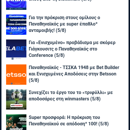
Για την πρόκριση στους ομίλους ο
Παναθηναϊκός με super έπαθλο*
ανταμοιβής! (5/8)
Για «Ενισχυμένο» προβάδισμα με σκόρερ
Γιάγκουσιτς ο Παναθηναϊκός στο
Conference (5/8)
Παναθηναϊκός - ΤΣΣΚΑ 1948 με Bet Builder
και Ενισχυμένες Αποδόσεις στην Betsson
(5/8)
Συνεχίζει το έργο του το «τριφύλλι» με
αποδοσάρες στη winmasters (5/8)
Super προσφορά: Η πρόκριση του
Παναθηναϊκού σε απόδοση* 100! (5/8)