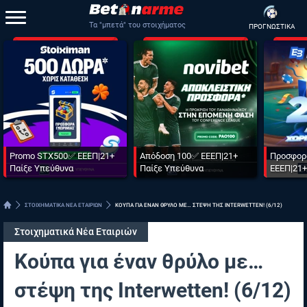
Τα "μπετά" του στοιχήματος
ΠΡΟΓΝΩΣΤΙΚΑ
Promo STX500✅ ΕΕΕΠ|21+
Απόδοση 100✅ ΕΕΕΠ|21+
Προσφορ
Παίξε Υπεύθυνα
Παίξε Υπεύθυνα
ΕΕΕΠ|21+
ΣΤΟΙΧΗΜΑΤΙΚΑ ΝΕΑ ΕΤΑΙΡΙΩΝ
ΚΟΥΠΑ ΓΙΑ ΕΝΑΝ ΘΡΥΛΟ ΜΕ… ΣΤΕΨΗ ΤΗΣ INTERWETTEN! (6/12)
Στοιχηματικά Νέα Εταιριών
Κούπα για έναν θρύλο με…
στέψη της Interwetten! (6/12)