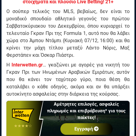
στοιχήματα και πλούσιο Live Betting! 21+
Ο σούπερ τελικός του MLS, βεβαίως, δεν είναι το
μοναδικό σπουδαίο αθλητικό γεγονός του πρώτου
Σαββατοκύριακου του Δεκεμβρίου, όπου κυριαρχεί το
τελευταίο Γκραν Πρι της Formula 1, αυτό που θα λάβει
χώρα στο Άμπου Ντάμπι (Κυριακή 07/12, 16:00) και θα
κρίνει την μάχη τίτλου μεταξύ Λάντο Νόρις, Μαξ
Φερστάπεν και Όσκαρ Πιάστρι.
Η
Interwetten.gr
… γκαζώνει με αγορές για νικητή του
Γκραν Πρι των Ηνωμένων Αραβικών Εμιράτων, αυτόν
που θα κάνει τον ταχύτερο γύρο, ποια θέση θα
καταλάβει ο κάθε οδηγός, ακόμα και αν θα υπάρξει
αυτοκίνητο ασφαλείας στην διάρκεια της κούρσας.
Αμέτρητες επιλογές, ασφαλείς
πληρωμές και επιβράβευση* για τους
παίκτες!
☆☆☆☆☆
★★★★★
Εγγραφή