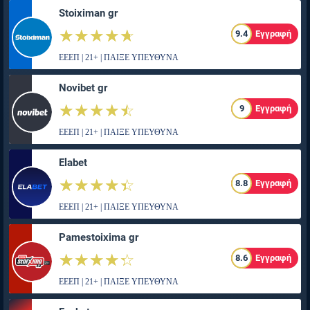
Stoiximan gr
☆☆☆☆☆
★★★★★
9.4
Εγγραφή
ΕΕΕΠ | 21+ | ΠΑΙΞΕ ΥΠΕΥΘΥΝΑ
Novibet gr
☆☆☆☆☆
★★★★★
9
Εγγραφή
ΕΕΕΠ | 21+ | ΠΑΙΞΕ ΥΠΕΥΘΥΝΑ
Elabet
☆☆☆☆☆
★★★★★
8.8
Εγγραφή
ΕΕΕΠ | 21+ | ΠΑΙΞΕ ΥΠΕΥΘΥΝΑ
Pamestoixima gr
☆☆☆☆☆
★★★★★
8.6
Εγγραφή
ΕΕΕΠ | 21+ | ΠΑΙΞΕ ΥΠΕΥΘΥΝΑ