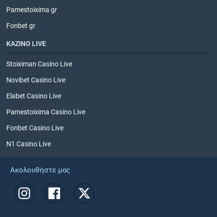
Pamestoixima gr
Fonbet gr
ΚΑΖΙΝΟ LIVE
Stoiximan Casino Live
Novibet Casino Live
Elabet Casino Live
Pamestoixima Casino Live
Fonbet Casino Live
N1 Casino Live
Ακολουθήστε μας