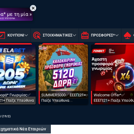
* με τη μία »
 ΠΑΙΞΕ ΥΠΕΥΘΥΝΑ
ΚΟΥΠΟΝΙ
ΣΤΟΙΧΗΜΑΤΙΚΕΣ
ΠΡΟΣΦΟΡΕΣ*
ορά* Γνωριμίας✅
SUMMER5000✅ ΕΕΕΠ|21+
Welcome Offer*✅
21+ Παίξε Υπεύθυνα
Παίξε Υπεύθυνα
ΕΕΕΠ|21+ Παίξε Υπεύθ
! (19/2)
ιχηματικά Νέα Εταιριών