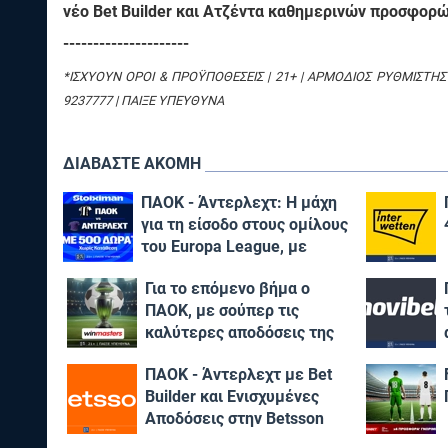
νέο
Bet
Builder
και Ατζέντα καθημερινών προσφορώ
---------------------
*ΙΣΧΥΟΥΝ ΟΡΟΙ & ΠΡΟΫΠΟΘΕΣΕΙΣ | 21+ | ΑΡΜΟΔΙΟΣ ΡΥΘΜΙΣΤΗΣ
9237777 | ΠΑΙΞΕ ΥΠΕΥΘΥΝΑ
ΔΙΑΒΑΣΤΕ ΑΚΟΜΗ
ΠΑΟΚ - Άντερλεχτ: Η μάχη
για τη είσοδο στους ομίλους
του Europa League, με
έπαθλο* ανταμοιβής στη
Για το επόμενο βήμα ο
Stoiximan! (6/8)
ΠΑΟΚ, με σούπερ τις
καλύτερες αποδόσεις της
winmasters! (6/8)
ΠΑΟΚ - Άντερλεχτ με Bet
Builder και Ενισχυμένες
Αποδόσεις στην Betsson
(6/8)