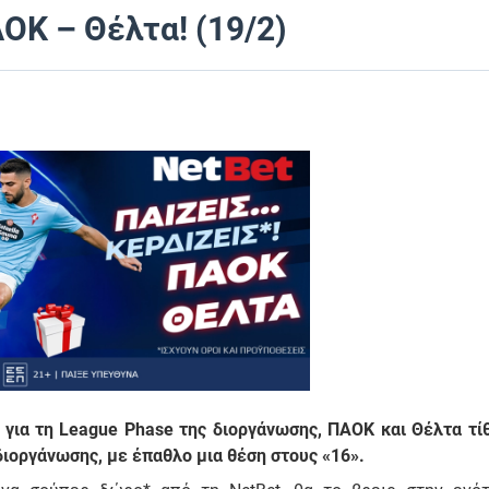
ΟΚ – Θέλτα! (19/2)
 για τη League Phase της διοργάνωσης, ΠΑΟΚ και Θέλτα τί
 διοργάνωσης, με έπαθλο μια θέση στους «16».