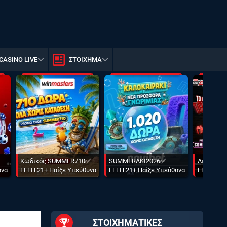
CASINO LIVE
ΣΤΟΙΧΗΜΑ
Κωδικός SUMMER710✅
SUMMERAKI2026✅
Αποκλεισ
υνα
ΕΕΕΠ|21+ Παίξε Υπεύθυνα
ΕΕΕΠ|21+ Παίξε Υπεύθυνα
ΕΕΕΠ|21+
ΣΤΟΙΧΗΜΑΤΙΚΕΣ