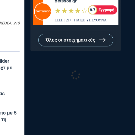
Betsson gr
☆☆☆☆☆
★★★★★
8.7
Εγγραφή
ΕΕΕΠ | 21+ | ΠΑΙΞΕ ΥΠΕΥΘΥΝΑ
ΚΕΘΕΑ: 210
Όλες οι στοιχηματικές
ilder
χτ με
σε
πο με 5
 τη