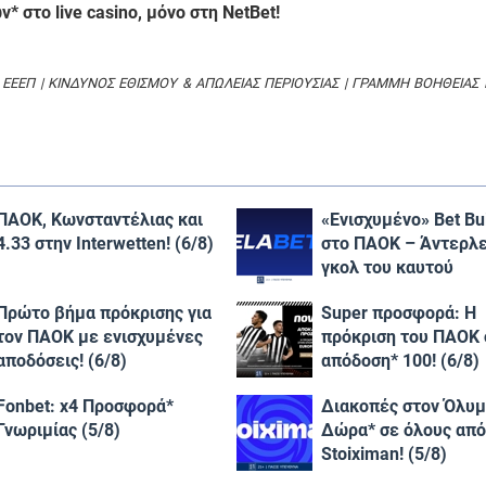
ν* στο
live
casino
, μόνο στη
NetBet
!
 ΕΕΕΠ | ΚΙΝΔΥΝΟΣ ΕΘΙΣΜΟΥ & ΑΠΩΛΕΙΑΣ ΠΕΡΙΟΥΣΙΑΣ | ΓΡΑΜΜΗ ΒΟΗΘΕΙΑΣ 
ΠΑΟΚ, Κωνσταντέλιας και
«Ενισχυμένο» Bet Bu
4.33 στην Interwetten! (6/8)
στο ΠΑΟΚ – Άντερλε
γκολ του καυτού
Κωνσταντέλια (6/8)
Πρώτο βήμα πρόκρισης για
Super προσφορά: Η
τον ΠΑΟΚ με ενισχυμένες
πρόκριση του ΠΑΟΚ 
αποδόσεις! (6/8)
απόδοση* 100! (6/8)
Fonbet: x4 Προσφορά*
Διακοπές στον Όλυμ
Γνωριμίας (5/8)
Δώρα* σε όλους από
Stoiximan! (5/8)