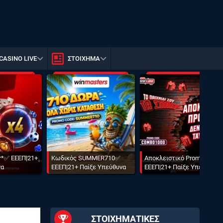
CASINO LIVE
ΣΤΟΙΧΗΜΑ
r*✅ ΕΕΕΠ|21+
Κωδικός SUMMER710✅
Αποκλειστικό Promo✅
να
ΕΕΕΠ|21+ Παίξε Υπεύθυνα
ΕΕΕΠ|21+ Παίξε Υπεύθυνα
ΣΤΟΙΧΗΜΑΤΙΚΕΣ