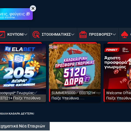
νεις, φεύγεις 🎁
 ΠΑΙΞΕ ΥΠΕΥΘΥΝΑ
ΚΟΥΠΟΝΙ
ΣΤΟΙΧΗΜΑΤΙΚΕΣ
ΠΡΟΣΦΟΡΕΣ*
ροσφορά* Γνωριμίας✅
SUMMER5000✅ ΕΕΕΠ|21+
Welcome Offe
ΕΕΠ|21+ Παίξε Υπεύθυνα
Παίξε Υπεύθυνα
Παίξε Υπεύθυ
Α ΚΑΛΗ ΚΑΘΑΡΑ ΔΕΥΤΕΡΑ!
ιχηματικά Νέα Εταιριών