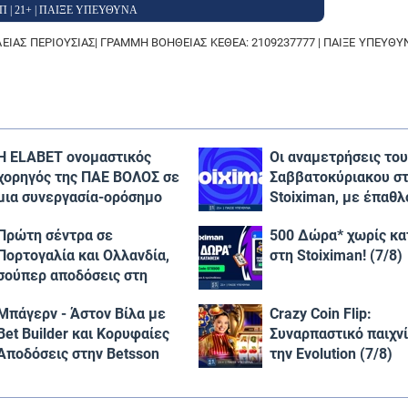
Π | 21+ | ΠΑΙΞΕ ΥΠΕΥΘΥΝΑ
ΙΑΣ ΠΕΡΙΟΥΣΙΑΣ| ΓΡΑΜΜΗ ΒΟΗΘΕΙΑΣ ΚΕΘΕΑ: 2109237777 | ΠΑΙΞΕ ΥΠΕΥΘΥΝΑ
Η ELABET ονομαστικός
Οι αναμετρήσεις του
χορηγός της ΠΑΕ ΒΟΛΟΣ σε
Σαββατοκύριακου σ
μια συνεργασία-ορόσημο
Stoiximan, με έπαθλ
(8/8)
ανταμοιβής!
Πρώτη σέντρα σε
500 Δώρα* χωρίς κα
Πορτογαλία και Ολλανδία,
στη Stoiximan! (7/8)
σούπερ αποδόσεις στη
winmasters! (8/8)
Μπάγερν - Άστον Βίλα με
Crazy Coin Flip:
Bet Builder και Κορυφαίες
Συναρπαστικό παιχνί
Αποδόσεις στην Betsson
την Evolution (7/8)
(7/8)