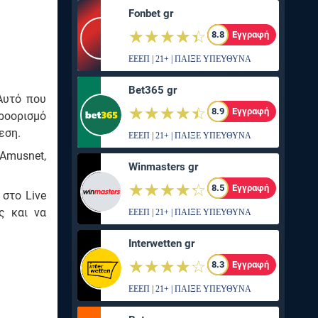
Fonbet gr
☆☆☆☆☆
★★★★★
8.8
Εγγραφή
ΕΕΕΠ | 21+ | ΠΑΙΞΕ ΥΠΕΥΘΥΝΑ
Bet365 gr
 Αυτό που
☆☆☆☆☆
★★★★★
8.9
Εγγραφή
προορισμό
εση.
ΕΕΕΠ | 21+ | ΠΑΙΞΕ ΥΠΕΥΘΥΝΑ
 Amusnet,
Winmasters gr
☆☆☆☆☆
★★★★★
8.5
Εγγραφή
 στο Live
ς και να
ΕΕΕΠ | 21+ | ΠΑΙΞΕ ΥΠΕΥΘΥΝΑ
Interwetten gr
☆☆☆☆☆
★★★★★
8.3
Εγγραφή
ΕΕΕΠ | 21+ | ΠΑΙΞΕ ΥΠΕΥΘΥΝΑ