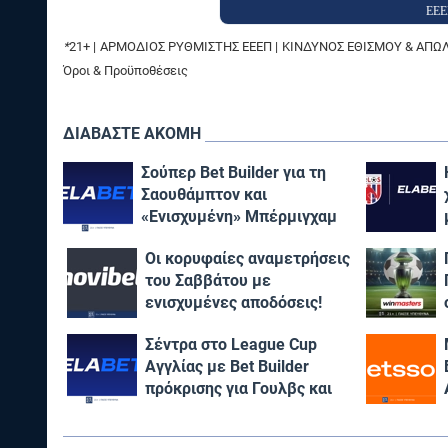
ΕΕΕ
*​
21+ | ΑΡΜΟΔΙΟΣ ΡΥΘΜΙΣΤΗΣ ΕΕΕΠ | ΚΙΝΔΥΝΟΣ ΕΘΙΣΜΟΥ & ΑΠΩΛΕ
Όροι & Προϋποθέσεις
ΔΙΑΒΑΣΤΕ ΑΚΟΜΗ
Σούπερ Bet Builder για τη
Σαουθάμπτον και
«Ενισχυμένη» Μπέρμιγχαμ
στο League Cup Αγγλίας
Oι κορυφαίες αναμετρήσεις
(8/8)
του Σαββάτου με
ενισχυμένες αποδόσεις!
(8/8)
Σέντρα στο League Cup
Αγγλίας με Bet Builder
πρόκρισης για Γουλβς και
ισορροπία στο Μίντλεσμπρο
- Ρέξαμ (7/8)