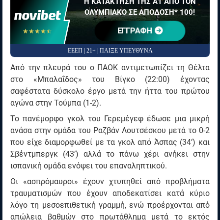
Η ΚΑΤΑΚΤΗΣΗ ΤΗΣ Α1 ΑΠΟ ΤΟΝ
ΟΛΥΜΠΙΑΚΟ ΣΕ ΑΠΟΔΟΣΗ* 100!
ΕΓΓΡΑΦΗ
☆☆☆☆☆
★★★★★
ΕΕΕΠ | 21+ | ΠΑΙΞΕ ΥΠΕΥΘΥΝΑ
Από την πλευρά του ο ΠΑΟΚ αντιμετωπίζει τη Θέλτα
στο «Μπαλαΐδος» του Βίγκο (22:00) έχοντας
σαφέστατα δύσκολο έργο μετά την ήττα του πρώτου
αγώνα στην Τούμπα (1-2).
Το πανέμορφο γκολ του Γερεμέγεφ έδωσε μια μικρή
ανάσα στην ομάδα του Ραζβάν Λουτσέσκου μετά το 0-2
που είχε διαμορφωθεί με τα γκολ από Άσπας (34’) και
Σβέντμπεργκ (43’) αλλά το πάνω χέρι ανήκει στην
ισπανική ομάδα ενόψει του επαναληπτικού.
Οι «ασπρόμαυροι» έχουν χτυπηθεί από προβλήματα
τραυματισμών που έχουν αποδεκατίσει κατά κύριο
λόγο τη μεσοεπιθετική γραμμή, ενώ προέρχονται από
απώλεια βαθμών στο πρωτάθλημα μετά το εκτός