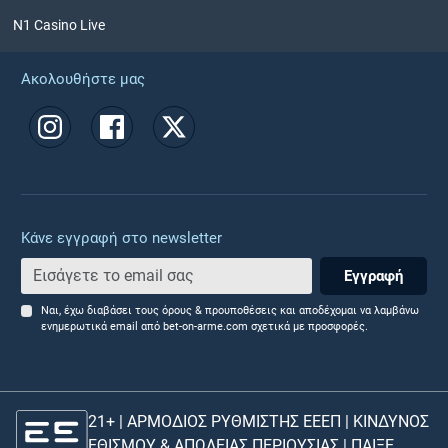
N1 Casino Live
Ακολουθήστε μας
Κάνε εγγραφή στο newsletter
Εγγραφή
Ναι, έχω διαβάσει τους όρους & προυποθέσεις και αποδέχομαι να λαμβάνω
ενημερωτικά email από bet-on-arme.com σχετικά με προσφορές.
21+ | ΑΡΜΟΔΙΟΣ ΡΥΘΜΙΣΤΗΣ ΕΕΕΠ | ΚΙΝΔΥΝΟΣ
ΕΘΙΣΜΟΥ & ΑΠΩΛΕΙΑΣ ΠΕΡΙΟΥΣΙΑΣ |
ΠΑΙΞΕ