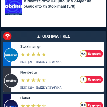
Διακοπές στον Όλυμπο με 5 Δώρα* σε
όλους από τη Stoiximan! (5/8)
ΣΤΟΙΧΗΜΑΤΙΚΕΣ
Stoiximan gr
☆☆☆☆☆
★★★★★
9.4
Εγγραφή
ΕΕΕΠ | 21+ | ΠΑΙΞΕ ΥΠΕΥΘΥΝΑ
Novibet gr
☆☆☆☆☆
★★★★★
9
Εγγραφή
ΕΕΕΠ | 21+ | ΠΑΙΞΕ ΥΠΕΥΘΥΝΑ
Elabet
☆☆☆☆☆
★★★★★
8.8
Εγγραφή