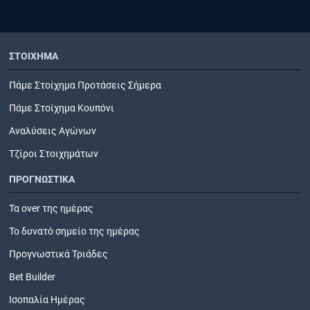
ΣΤΟΙΧΗΜΑ
Πάμε Στοίχημα Προτάσεις Σήμερα
Πάμε Στοίχημα Κουπόνι
Αναλύσεις Αγώνων
Τζίροι Στοιχημάτων
ΠΡΟΓΝΩΣΤΙΚΑ
Τα over της ημέρας
Το δυνατό σημείο της ημέρας
Προγνωστικά Τριάδες
Bet Builder
Ισοπαλία Ημέρας