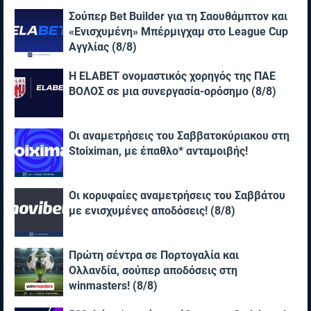
Σούπερ Bet Builder για τη Σαουθάμπτον και
«Ενισχυμένη» Μπέρμιγχαμ στο League Cup
Αγγλίας (8/8)
Η ELABET ονομαστικός χορηγός της ΠΑΕ
ΒΟΛΟΣ σε μια συνεργασία-ορόσημο (8/8)
Οι αναμετρήσεις του Σαββατοκύριακου στη
Stoiximan, με έπαθλο* ανταμοιβής!
Oι κορυφαίες αναμετρήσεις του Σαββάτου
με ενισχυμένες αποδόσεις! (8/8)
Πρώτη σέντρα σε Πορτογαλία και
Ολλανδία, σούπερ αποδόσεις στη
winmasters! (8/8)