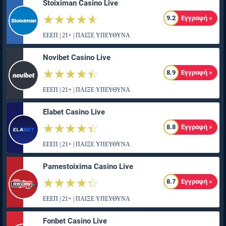
Stoiximan Casino Live
☆☆☆☆☆
★★★★★
9.2
Εγγραφή »
ΕΕΕΠ | 21+ | ΠΑΙΞΕ ΥΠΕΥΘΥΝΑ
Novibet Casino Live
☆☆☆☆☆
★★★★★
8.9
Εγγραφή »
ΕΕΕΠ | 21+ | ΠΑΙΞΕ ΥΠΕΥΘΥΝΑ
Elabet Casino Live
☆☆☆☆☆
★★★★★
8.8
Εγγραφή »
ΕΕΕΠ | 21+ | ΠΑΙΞΕ ΥΠΕΥΘΥΝΑ
Pamestoixima Casino Live
☆☆☆☆☆
★★★★★
8.7
Εγγραφή »
ΕΕΕΠ | 21+ | ΠΑΙΞΕ ΥΠΕΥΘΥΝΑ
Fonbet Casino Live