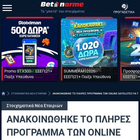
Τα "μπετά" του στοιχήματος
ΠΡΟΓΝΩΣΤΙΚΑ
Promo STX500✅ ΕΕΕΠ|21+
SUMMERAKI2026✅
Προσφορ
Παίξε Υπεύθυνα
ΕΕΕΠ|21+ Παίξε Υπεύθυνα
ΕΕΕΠ|21+
ΣΤΟΙΧΗΜΑΤΙΚΑ ΝΕΑ ΕΤΑΙΡΙΩΝ
ΑΝΑΚΟΙΝΩΘΗΚΕ ΤΟ ΠΛΗΡΕΣ ΠΡΟΓΡΑΜΜΑ ΤΩΝ ONLINE SATELLITES ΓΙΑ ΤΟ 
Στοιχηματικά Νέα Εταιριών
ΑΝΑΚΟΙΝΩΘΗΚΕ ΤΟ ΠΛΗΡΕΣ
ΠΡΟΓΡΑΜΜΑ ΤΩΝ ONLINE