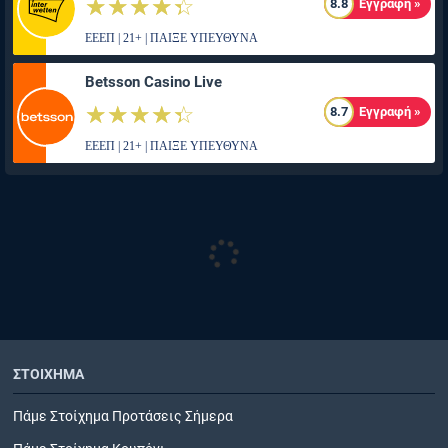
☆☆☆☆☆
★★★★★
8.8
Εγγραφή »
ΕΕΕΠ | 21+ | ΠΑΙΞΕ ΥΠΕΥΘΥΝΑ
Betsson Casino Live
☆☆☆☆☆
★★★★★
8.7
Εγγραφή »
ΕΕΕΠ | 21+ | ΠΑΙΞΕ ΥΠΕΥΘΥΝΑ
ΣΤΟΙΧΗΜΑ
Πάμε Στοίχημα Προτάσεις Σήμερα