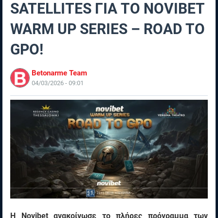
SATELLITES ΓΙΑ ΤΟ NOVIBET
WARM UP SERIES – ROAD TO
GPO!
Betonarme Team
04/03/2026 - 09:01
Η Novibet ανακοίνωσε το πλήρες πρόγραμμα των