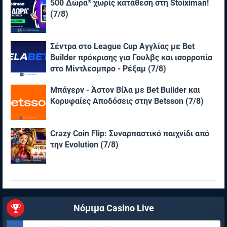
500 Δώρα* χωρίς κατάθεση στη Stoiximan!
(7/8)
Σέντρα στο League Cup Αγγλίας με Bet
Builder πρόκρισης για Γουλβς και ισορροπία
στο Μίντλεσμπρο - Ρέξαμ (7/8)
Μπάγερν - Άστον Βίλα με Bet Builder και
Κορυφαίες Αποδόσεις στην Betsson (7/8)
Crazy Coin Flip: Συναρπαστικό παιχνίδι από
την Evolution (7/8)
Νόμιμα Casino Live