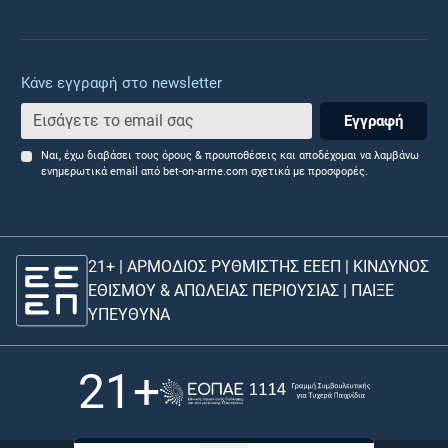
Κάνε εγγραφή στο newsletter
Εγγραφή
Ναι, έχω διαβάσει τους όρους & προυποθέσεις και αποδέχομαι να λαμβάνω
ενημερωτικά email από bet-on-arme.com σχετικά με προσφορές.
21+ | ΑΡΜΟΔΙΟΣ ΡΥΘΜΙΣΤΗΣ ΕΕΕΠ | ΚΙΝΔΥΝΟΣ
ΕΘΙΣΜΟΥ & ΑΠΩΛΕΙΑΣ ΠΕΡΙΟΥΣΙΑΣ |
ΠΑΙΞΕ
ΥΠΕΥΘΥΝΑ
21+