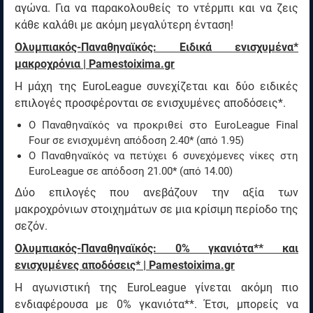
αγώνα. Για να παρακολουθείς το ντέρμπι και να ζεις
κάθε καλάθι με ακόμη μεγαλύτερη ένταση!
Ολυμπιακός-Παναθηναϊκός: Ειδικά ενισχυμένα*
μακροχρόνια |
Pamestoixima.
gr
Η μάχη της EuroLeague συνεχίζεται και δύο ειδικές
επιλογές προσφέρονται σε ενισχυμένες αποδόσεις*.
Ο Παναθηναϊκός να προκριθεί στο EuroLeague Final
Four σε ενισχυμένη απόδοση 2.40* (από 1.95)
Ο Παναθηναϊκός να πετύχει 6 συνεχόμενες νίκες στη
EuroLeague σε απόδοση 21.00* (από 14.00)
Δύο επιλογές που ανεβάζουν την αξία των
μακροχρόνιων στοιχημάτων σε μια κρίσιμη περίοδο της
σεζόν.
Ολυμπιακός-Παναθηναϊκός: 0% γκανιότα** και
ενισχυμένες αποδόσεις* |
Pamestoixima.
gr
Η αγωνιστική της EuroLeague γίνεται ακόμη πιο
ενδιαφέρουσα με 0% γκανιότα**. Έτσι, μπορείς να