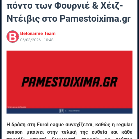
πόντο των Φουρνιέ & Χέιζ-
Ντέιβις στο Pamestoixima.gr
Betonarme Team
06/03/2026 - 10:48
Η δράση στη EuroLeague συνεχίζεται, καθώς η regular
season μπαίνει στην τελική της ευθεία και κάθε