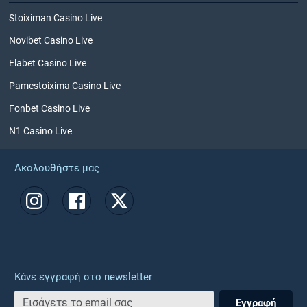
Stoiximan Casino Live
Novibet Casino Live
Elabet Casino Live
Pamestoixima Casino Live
Fonbet Casino Live
N1 Casino Live
Ακολουθήστε μας
Κάνε εγγραφή στο newsletter
Εγγραφή