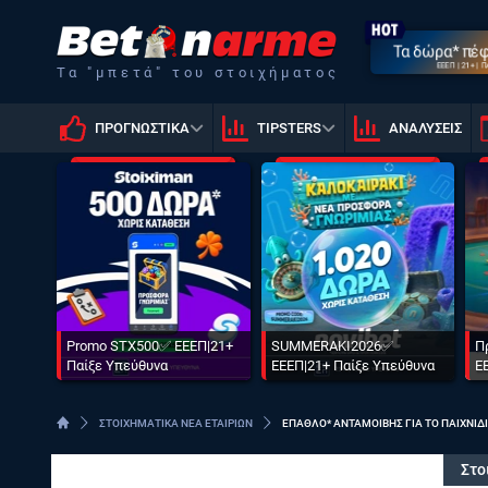
Τα δώρα* πέφ
ΕΕΕΠ | 21+ |
Τα "μπετά" του στοιχήματος
ΠΡΟΓΝΩΣΤΙΚΑ
TIPSTERS
ΑΝΑΛΥΣΕΙΣ
Promo STX500✅ ΕΕΕΠ|21+
SUMMERAKI2026✅
Π
Παίξε Υπεύθυνα
ΕΕΕΠ|21+ Παίξε Υπεύθυνα
Ε
ΣΤΟΙΧΗΜΑΤΙΚΑ ΝΕΑ ΕΤΑΙΡΙΩΝ
ΕΠΑΘΛΟ* ΑΝΤΑΜΟΙΒΗΣ ΓΙΑ ΤΟ ΠΑΙΧΝΙΔΙ 
Στο