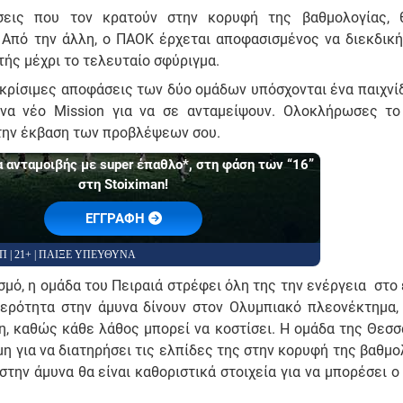
σεις που τον κρατούν στην κορυφή της βαθμολογίας, 
. Από την άλλη, ο ΠΑΟΚ έρχεται αποφασισμένος να διεκδικ
τής μέχρι το τελευταίο σφύριγμα.
ι κρίσιμες αποφάσεις των δύο ομάδων υπόσχονται ένα παιχνί
να νέο Mission για να σε ανταμείψουν. Ολοκλήρωσες το 
την έκβαση των προβλέψεων σου.
 ανταμοιβής με super έπαθλο*, στη φάση των “16”
στη Stoiximan!
EΓΓΡΑΦΗ
Π | 21+ | ΠΑΙΞΕ ΥΠΕΥΘΥΝΑ
ό, η ομάδα του Πειραιά στρέφει όλη της την ενέργεια στο
θερότητα στην άμυνα δίνουν στον Ολυμπιακό πλεονέκτημα,
, καθώς κάθε λάθος μπορεί να κοστίσει. Η ομάδα της Θεσσ
ιμη για να διατηρήσει τις ελπίδες της στην κορυφή της βαθμο
στην άμυνα θα είναι καθοριστικά στοιχεία για να μπορέσει 