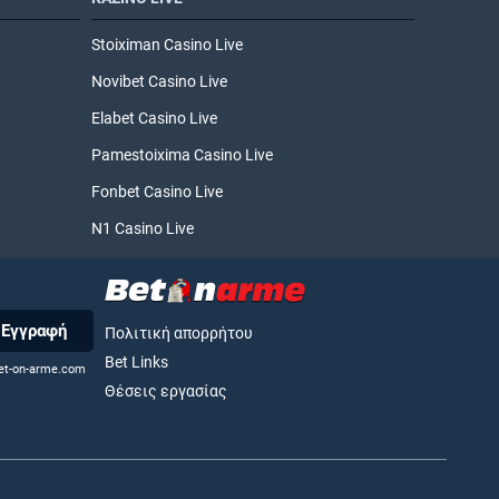
Stoiximan Casino Live
Novibet Casino Live
Elabet Casino Live
Pamestoixima Casino Live
Fonbet Casino Live
N1 Casino Live
Εγγραφή
Πολιτική απορρήτου
Bet Links
et-on-arme.com
Θέσεις εργασίας