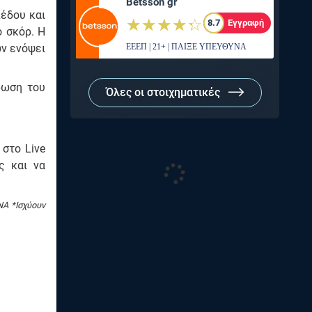
Betsson gr
πέδου και
☆☆☆☆☆
★★★★★
8.7
Εγγραφή
ο σκόρ. Η
ων ενόψει
ΕΕΕΠ | 21+ | ΠΑΙΞΕ ΥΠΕΥΘΥΝΑ
ρωση του
Όλες οι στοιχηματικές
 στο Live
ς και να
 *Ισχύουν