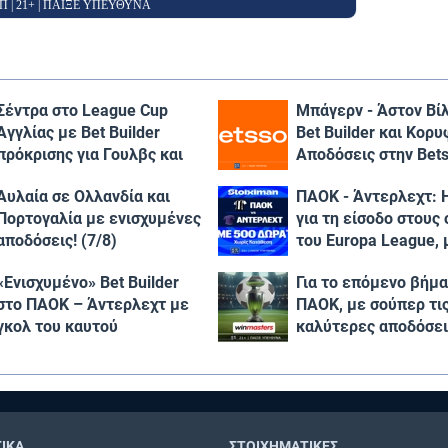
Π | 21+ | ΠΑΙΞΕ ΥΠΕΥΘΥΝΑ
Σέντρα στο League Cup
Μπάγερν - Άστον Βί
Αγγλίας με Bet Builder
Bet Builder και Κορυ
πρόκρισης για Γουλβς και
Αποδόσεις στην Bet
ισορροπία στο
(7/8)
Αυλαία σε Ολλανδία και
ΠΑΟΚ - Άντερλεχτ: 
Μίντλεσμπρο - Ρέξαμ (7/8)
Πορτογαλία με ενισχυμένες
για τη είσοδο στους
αποδόσεις! (7/8)
του Europa League, 
έπαθλο* ανταμοιβής
«Ενισχυμένο» Bet Builder
Για το επόμενο βήμα
Stoiximan! (6/8)
στο ΠΑΟΚ – Άντερλεχτ με
ΠΑΟΚ, με σούπερ τι
γκολ του καυτού
καλύτερες αποδόσει
Κωνσταντέλια (6/8)
winmasters! (6/8)
ΙΚΑ
ΣΤΟΙΧΗΜΑΤΙΚΕΣ