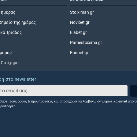
ς ημέρας
Stoiximan gr
σημείο της ημέρας
Novibet gr
κά Τριάδες
Elabet gr
Pamestoixima gr
Ημέρας
Fonbet gr
 Στοίχημα
ή στο newsletter
αβάσει τους όρους & προυποθέσεις και αποδέχομαι να λαμβάνω ενημερωτικά email από b
προσφορές.