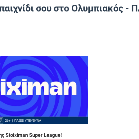
 παιχνίδι σου στο Ολυμπιακός - 
ης Stoiximan Super League!