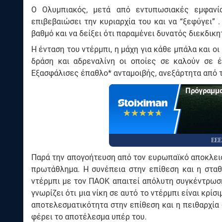
Ο Ολυμπιακός, μετά από εντυπωσιακές εμφανί
επιβεβαιώσει την κυριαρχία του και να “ξεφύγει” 
βαθμό και να δείξει ότι παραμένει δυνατός διεκδικη
Η ένταση του ντέρμπι, η μάχη για κάθε μπάλα και ο
δράση και αδρεναλίνη οι οποίες σε καλούν σε έ
Εξασφάλισες έπαθλο* ανταμοιβής, ανεξάρτητα από 
Πρόγραμμα
☆☆☆☆☆
★★★★★
ΕΕΕ
Παρά την απογοήτευση από τον ευρωπαϊκό αποκλεισμ
πρωτάθλημα. Η συνέπεια στην επίθεση και η στα
ντέρμπι με τον ΠΑΟΚ απαιτεί απόλυτη συγκέντρωση
γνωρίζει ότι μια νίκη σε αυτό το ντέρμπι είναι κρίσ
αποτελεσματικότητα στην επίθεση και η πειθαρχία 
φέρει το αποτέλεσμα υπέρ του.