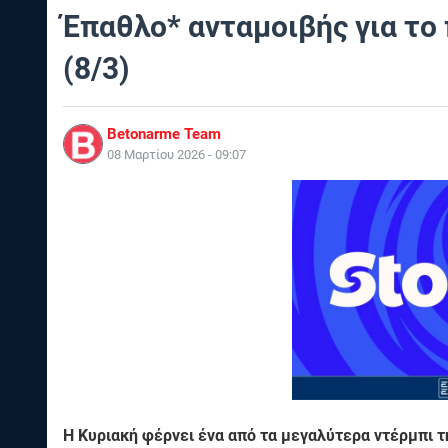
Έπαθλο* ανταμοιβής για το
(8/3)
Betonarme Team
08 Μαρτίου 2026 - 09:07
Η Κυριακή φέρνει ένα από τα μεγαλύτερα ντέρμπι τ