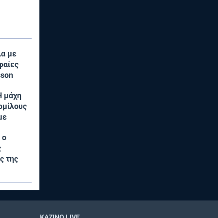
λα με
φαίες
sson
Η μάχη
 ομίλους
με
 στη
 ο
ς
ς της
ΚΑΖΙΝΟ LIVE