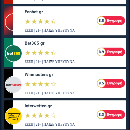
Fonbet gr
☆☆☆☆☆
★★★★★
8.8
Εγγραφή
ΕΕΕΠ | 21+ | ΠΑΙΞΕ ΥΠΕΥΘΥΝΑ
Bet365 gr
☆☆☆☆☆
★★★★★
8.9
Εγγραφή
ΕΕΕΠ | 21+ | ΠΑΙΞΕ ΥΠΕΥΘΥΝΑ
Winmasters gr
☆☆☆☆☆
★★★★★
8.5
Εγγραφή
ΕΕΕΠ | 21+ | ΠΑΙΞΕ ΥΠΕΥΘΥΝΑ
Interwetten gr
☆☆☆☆☆
★★★★★
8.3
Εγγραφή
ΕΕΕΠ | 21+ | ΠΑΙΞΕ ΥΠΕΥΘΥΝΑ