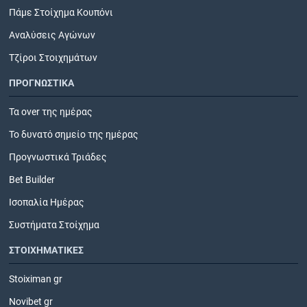
Πάμε Στοίχημα Κουπόνι
Αναλύσεις Αγώνων
Τζίροι Στοιχημάτων
ΠΡΟΓΝΩΣΤΙΚΑ
Τα over της ημέρας
Το δυνατό σημείο της ημέρας
Προγνωστικά Τριάδες
Bet Builder
Ισοπαλία Ημέρας
Συστήματα Στοίχημα
ΣΤΟΙΧΗΜΑΤΙΚΕΣ
Stoiximan gr
Novibet gr