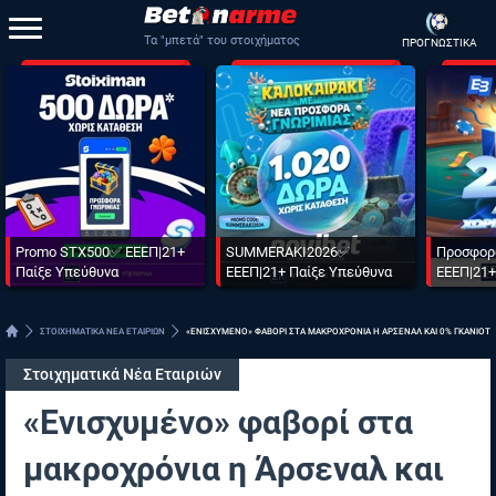
Τα "μπετά" του στοιχήματος
ΠΡΟΓΝΩΣΤΙΚΑ
Promo STX500✅ ΕΕΕΠ|21+
SUMMERAKI2026✅
Προσφορ
Παίξε Υπεύθυνα
ΕΕΕΠ|21+ Παίξε Υπεύθυνα
ΕΕΕΠ|21+
ΣΤΟΙΧΗΜΑΤΙΚΑ ΝΕΑ ΕΤΑΙΡΙΩΝ
«ΕΝΙΣΧΥΜΕΝΟ» ΦΑΒΟΡΙ ΣΤΑ ΜΑΚΡΟΧΡΟΝΙΑ Η ΑΡΣΕΝΑΛ ΚΑΙ 0% ΓΚΑΝΙΟΤΑ Σ
Στοιχηματικά Νέα Εταιριών
«Ενισχυμένο» φαβορί στα
μακροχρόνια η Άρσεναλ και