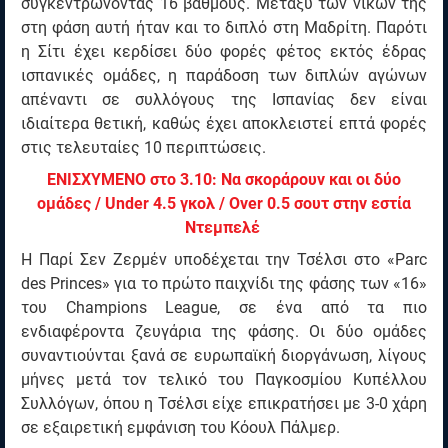
συγκεντρώνοντας 16 βαθμούς. Μεταξύ των νικών της
στη φάση αυτή ήταν και το διπλό στη Μαδρίτη. Παρότι
η Σίτι έχει κερδίσει δύο φορές φέτος εκτός έδρας
ισπανικές ομάδες, η παράδοση των διπλών αγώνων
απέναντι σε συλλόγους της Ισπανίας δεν είναι
ιδιαίτερα θετική, καθώς έχει αποκλειστεί επτά φορές
στις τελευταίες 10 περιπτώσεις.
ΕΝΙΣΧΥΜΕΝΟ στο 3.10: Να σκοράρουν και οι δύο
ομάδες / Under 4.5 γκολ / Over 0.5 σουτ στην εστία
Ντεμπελέ
Η Παρί Σεν Ζερμέν υποδέχεται την Τσέλσι στο «Parc
des Princes» για το πρώτο παιχνίδι της φάσης των «16»
του Champions League, σε ένα από τα πιο
ενδιαφέροντα ζευγάρια της φάσης. Οι δύο ομάδες
συναντιούνται ξανά σε ευρωπαϊκή διοργάνωση, λίγους
μήνες μετά τον τελικό του Παγκοσμίου Κυπέλλου
Συλλόγων, όπου η Τσέλσι είχε επικρατήσει με 3-0 χάρη
σε εξαιρετική εμφάνιση του Κόουλ Πάλμερ.