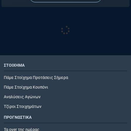
ΣΤΟΙΧΗΜΑ
Πάμε Στοίχημα Προτάσεις Σήμερα
Πάμε Στοίχημα Κουπόνι
Αναλύσεις Αγώνων
Τζίροι Στοιχημάτων
ΠΡΟΓΝΩΣΤΙΚΑ
Τα over της ημέρας