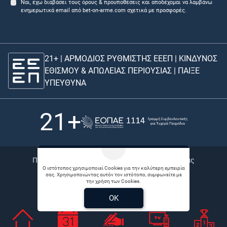
Ναι, έχω διαβάσει τους όρους & προυποθέσεις και αποδέχομαι να λαμβάνω
ενημερωτικά email από bet-on-arme.com σχετικά με προσφορές.
21+ | ΑΡΜΟΔΙΟΣ ΡΥΘΜΙΣΤΗΣ ΕΕΕΠ | ΚΙΝΔΥΝΟΣ
ΕΘΙΣΜΟΥ & ΑΠΩΛΕΙΑΣ ΠΕΡΙΟΥΣΙΑΣ |
ΠΑΙΞΕ
ΥΠΕΥΘΥΝΑ
21+
Πολιτική απορρήτου |
Bet Links |
Θέσεις εργασίας
Ο ιστότοπος χρησιμοποιεί Cookies για την καλύτερη εμπειρία
σας. Χρησιμοποιώντας αυτόν τον ιστότοπο, συμφωνείτε με
© 2026 Betonarme
την χρήση των Cookies.
Developed by
Digital Winners
OK