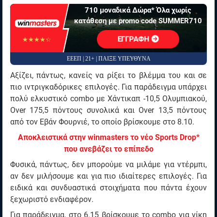
710 μοναδικά Δώρα* Όλα χωρίς
κατάθεση με promo code SUMMER710
ΕΓΓΡΑΦΗ
☆☆☆☆☆
★★★★★
ΕΕΕΠ | 21+ | ΠΑΙΞΕ ΥΠΕΥΘΥΝΑ
Αξίζει, πάντως, κανείς να ρίξει το βλέμμα του και σε
πιο ιντριγκαδόρικες επιλογές. Για παράδειγμα υπάρχει
πολύ ελκυστικό combo με Χάντικαπ -10,5 Ολυμπιακού,
Over 175,5 πόντους συνολικά και Over 13,5 πόντους
από τον Εβάν Φουρνιέ, το οποίο βρίσκουμε στο 8.10.
Aποκλειστικά στην winmasters το νέο Sports Drop*
που ανεβάζει το επίπεδο
Φυσικά, πάντως, δεν μπορούμε να μιλάμε για ντέρμπι,
αν δεν μιλήσουμε και για πιο ιδιαίτερες επιλογές. Για
ειδικά και συνδυαστικά στοιχήματα που πάντα έχουν
ξεχωριστό ενδιαφέρον.
Για παράδειγμα, στο 6.15 βρίσκουμε το combo για νίκη