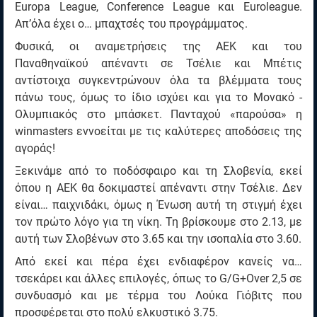
Europa League, Conference League και Euroleague.
Απ’όλα έχει ο… μπαχτσές του προγράμματος.
Φυσικά, οι αναμετρήσεις της ΑΕΚ και του
Παναθηναϊκού απέναντι σε Τσέλιε και Μπέτις
αντίστοιχα συγκεντρώνουν όλα τα βλέμματα τους
πάνω τους, όμως το ίδιο ισχύει και για το Μονακό -
Ολυμπιακός στο μπάσκετ. Πανταχού «παρούσα» η
winmasters εννοείται με τις καλύτερες αποδόσεις της
αγοράς!
Ξεκινάμε από το ποδόσφαιρο και τη Σλοβενία, εκεί
όπου η ΑΕΚ θα δοκιμαστεί απέναντι στην Τσέλιε. Δεν
είναι… παιχνιδάκι, όμως η Ένωση αυτή τη στιγμή έχει
τον πρώτο λόγο για τη νίκη. Τη βρίσκουμε στο 2.13, με
αυτή των Σλοβένων στο 3.65 και την ισοπαλία στο 3.60.
Από εκεί και πέρα έχει ενδιαφέρον κανείς να…
τσεκάρει και άλλες επιλογές, όπως το G/G+Over 2,5 σε
συνδυασμό και με τέρμα του Λούκα Γιόβιτς που
προσφέρεται στο πολύ ελκυστικό 3.75.