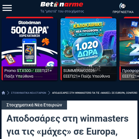
Τα "μπετά" του στοιχήματος
ΠΡΟΓΝΩΣΤΙΚΑ
Promo STX500✅ ΕΕΕΠ|21+
SUMMERAKI2026✅
Προσφορ
Παίξε Υπεύθυνα
ΕΕΕΠ|21+ Παίξε Υπεύθυνα
ΕΕΕΠ|21+
ΣΤΟΙΧΗΜΑΤΙΚΑ ΝΕΑ ΕΤΑΙΡΙΩΝ
AΠΟΔΟΣΑΡΕΣ ΣΤΗ WINMASTERS ΓΙΑ ΤΙΣ «ΜΑΧΕΣ» ΣΕ EUROPA, CONFERENC
Στοιχηματικά Νέα Εταιριών
Aποδοσάρες στη winmasters
για τις «μάχες» σε Europa,