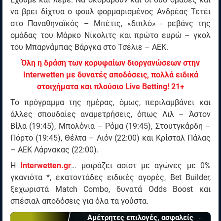
να βρει δίχτυα ο φουλ φορμαρισμένος Ανδρέας Τετέι
στο Παναθηναϊκός – Μπέτις, «διπλό» - ρεβάνς της
ομάδας του Μάρκο Νίκολιτς και πρώτο ευρώ – γκολ
του Μπαρνάμπας Βάργκα στο Τσέλιε – ΑΕΚ.
Όλη η δράση των κορυφαίων διοργανώσεων στην
Interwetten με δυνατές αποδόσεις, πολλά ειδικά
στοιχήματα και πλούσιο Live Betting! 21+
Το πρόγραμμα της ημέρας, όμως, περιλαμβάνει και
άλλες σπουδαίες αναμετρήσεις, όπως Λιλ – Άστον
Βίλα (19:45), Μπολόνια – Ρόμα (19:45), Στουτγκάρδη –
Πόρτο (19:45), Θέλτα – Λιόν (22:00) και Κρίσταλ Πάλας
– ΑΕΚ Λάρνακας (22:00).
Η
Interwetten.gr
… μοιράζει ασίστ με αγώνες με 0%
γκανιότα *, εκατοντάδες ειδικές αγορές, Bet Builder,
ξεχωριστά Match Combo, δυνατά Odds Boost και
σπέσιαλ αποδόσεις για όλα τα γούστα.
Αμέτρητες επιλογές, ασφαλείς