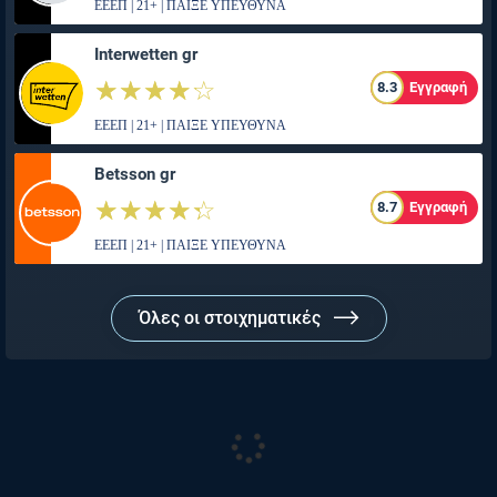
ΕΕΕΠ | 21+ | ΠΑΙΞΕ ΥΠΕΥΘΥΝΑ
Interwetten gr
☆☆☆☆☆
★★★★★
8.3
Εγγραφή
ΕΕΕΠ | 21+ | ΠΑΙΞΕ ΥΠΕΥΘΥΝΑ
Betsson gr
☆☆☆☆☆
★★★★★
8.7
Εγγραφή
ΕΕΕΠ | 21+ | ΠΑΙΞΕ ΥΠΕΥΘΥΝΑ
Όλες οι στοιχηματικές