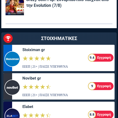
την Evolution (7/8)
ΣΤΟΙΧΗΜΑΤΙΚΕΣ
Stoiximan gr
☆☆☆☆☆
★★★★★
9.4
Εγγραφή
ΕΕΕΠ | 21+ | ΠΑΙΞΕ ΥΠΕΥΘΥΝΑ
Novibet gr
☆☆☆☆☆
★★★★★
9
Εγγραφή
ΕΕΕΠ | 21+ | ΠΑΙΞΕ ΥΠΕΥΘΥΝΑ
Elabet
☆☆☆☆☆
★★★★★
8.8
Εγγραφή