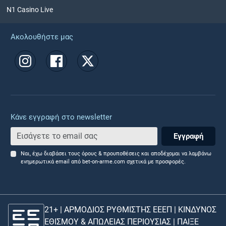
N1 Casino Live
Ακολουθήστε μας
Κάνε εγγραφή στο newsletter
Εγγραφή
Ναι, έχω διαβάσει τους όρους & προυποθέσεις και αποδέχομαι να λαμβάνω
ενημερωτικά email από bet-on-arme.com σχετικά με προσφορές.
21+ | ΑΡΜΟΔΙΟΣ ΡΥΘΜΙΣΤΗΣ ΕΕΕΠ | ΚΙΝΔΥΝΟΣ
ΕΘΙΣΜΟΥ & ΑΠΩΛΕΙΑΣ ΠΕΡΙΟΥΣΙΑΣ |
ΠΑΙΞΕ