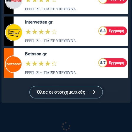
☆☆☆☆☆
★★★★★
ΕΕΕΠ | 21+ | ΠΑΙΞΕ ΥΠΕΥΘΥΝΑ
Interwetten gr
☆☆☆☆☆
★★★★★
8.3
Εγγραφή
ΕΕΕΠ | 21+ | ΠΑΙΞΕ ΥΠΕΥΘΥΝΑ
Betsson gr
☆☆☆☆☆
★★★★★
8.7
Εγγραφή
ΕΕΕΠ | 21+ | ΠΑΙΞΕ ΥΠΕΥΘΥΝΑ
Όλες οι στοιχηματικές