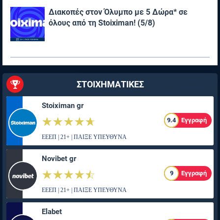
Διακοπές στον Όλυμπο με 5 Δώρα* σε
όλους από τη Stoiximan! (5/8)
ΣΤΟΙΧΗΜΑΤΙΚΕΣ
Stoiximan gr
☆☆☆☆☆
★★★★★
9.4
Εγγραφή
ΕΕΕΠ | 21+ | ΠΑΙΞΕ ΥΠΕΥΘΥΝΑ
Novibet gr
☆☆☆☆☆
★★★★★
9
Εγγραφή
ΕΕΕΠ | 21+ | ΠΑΙΞΕ ΥΠΕΥΘΥΝΑ
Elabet