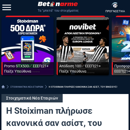
Τα "μπετά" του στοιχήματος
ΠΡΟΓΝΩΣΤΙΚΑ
Promo STX500✅ ΕΕΕΠ|21+
Απόδοση 100✅ ΕΕΕΠ|21+
Προσφορ
Παίξε Υπεύθυνα
Παίξε Υπεύθυνα
ΕΕΕΠ|21+
ΣΤΟΙΧΗΜΑΤΙΚΑ ΝΕΑ ΕΤΑΙΡΙΩΝ
H STOIXIMAN ΠΛΗΡΩΣΕ ΚΑΝΟΝΙΚΑ ΣΑΝ ΑΣΙΣΤ, ΤΟΥ ΒΙΝΙΣΙΟΥΣ!
Στοιχηματικά Νέα Εταιριών
H Stoiximan πλήρωσε
κανονικά σαν ασίστ, του